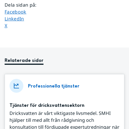
Dela sidan på
:
Dela sidan på
Facebook
Dela sidan på
LinkedIn
Dela sidan på
X
Relaterade sidor
Professionella tjänster
Tjänster för dricksvattensektorn
Dricksvatten är vårt viktigaste livsmedel. SMHI
hjälper till med allt från rådgivning och
konsultation till fördjupade expertutredningar när