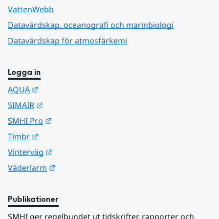
VattenWebb
Datavärdskap, oceanografi och marinbiologi
Datavärdskap för atmosfärkemi
Logga in
Länk till annan webbplats.
AQUA
Länk till annan webbplats.
SIMAIR
Länk till annan webbplats.
SMHI Pro
Länk till annan webbplats.
Timbr
Länk till annan webbplats.
Vinterväg
Länk till annan webbplats.
Väderlarm
Publikationer
SMHI ger regelbundet ut tidskrifter, rapporter och 