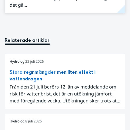
det gä...
Relaterade artiklar
Hydrologi
23 juli 2026
Stora regnmängder men liten effekt i
vattendragen
Från den 21 juli berörs 12 län av meddelande om
risk för vattenbrist, det är en utökning jämfört
med föregående vecka. Utökningen sker trots att
det den 18-19 juli passerade flertalet
regnområden över den södra halvan av landet
och att det på en del håll då kom rikliga
Hydrologi
8 juli 2026
nederbördsmängder.