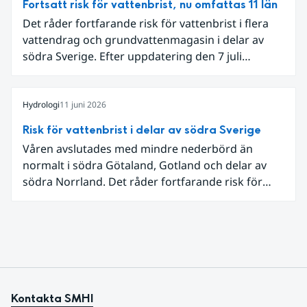
Fortsatt risk för vattenbrist, nu omfattas 11 län
Det råder fortfarande risk för vattenbrist i flera
vattendrag och grundvattenmagasin i delar av
södra Sverige. Efter uppdatering den 7 juli
omfattar meddelandet om risk för vattenbrist nu
även grundvattenmagasin i Hallands,
Östergötlands, Stockholms och Uppsala län.
Hydrologi
11 juni 2026
Totalt omfattas 11 län, säger Hugo Rudebeck,
Risk för vattenbrist i delar av södra Sverige
vakthavande hydrolog på SMHI.
Våren avslutades med mindre nederbörd än
normalt i södra Götaland, Gotland och delar av
södra Norrland. Det råder fortfarande risk för
vattenbrist i delar av södra Sverige för vissa
vattendrag och grundvattenmagasin. För
vattendragen kan läget summeras som generellt
stabilt lågt . Det behövs fortsatt mer nederbörd
över lång tid för att återställa balansen.
Kontakta SMHI