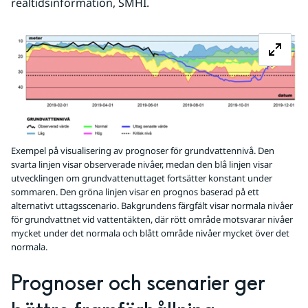
realtidsinformation, SMHI.
Fö
Exempel på visualisering av prognoser för grundvattennivå. Den
svarta linjen visar observerade nivåer, medan den blå linjen visar
utvecklingen om grundvattenuttaget fortsätter konstant under
sommaren. Den gröna linjen visar en prognos baserad på ett
alternativt uttagsscenario. Bakgrundens färgfält visar normala nivåer
för grundvattnet vid vattentäkten, där rött område motsvarar nivåer
mycket under det normala och blått område nivåer mycket över det
normala.
Prognoser och scenarier ger 