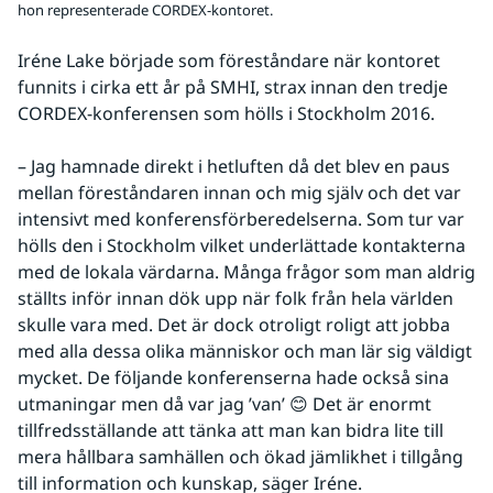
hon representerade CORDEX-kontoret.
Iréne Lake började som föreståndare när kontoret 
funnits i cirka ett år på SMHI, strax innan den tredje 
CORDEX-konferensen som hölls i Stockholm 2016.
– Jag hamnade direkt i hetluften då det blev en paus 
mellan föreståndaren innan och mig själv och det var 
intensivt med konferensförberedelserna. Som tur var 
hölls den i Stockholm vilket underlättade kontakterna 
med de lokala värdarna. Många frågor som man aldrig 
ställts inför innan dök upp när folk från hela världen 
skulle vara med. Det är dock otroligt roligt att jobba 
med alla dessa olika människor och man lär sig väldigt 
mycket. De följande konferenserna hade också sina 
utmaningar men då var jag ’van’ 😊 Det är enormt 
tillfredsställande att tänka att man kan bidra lite till 
mera hållbara samhällen och ökad jämlikhet i tillgång 
till information och kunskap, säger Iréne.