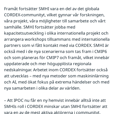
Framåt fortsätter SMHI vara en del av det globala 
CORDEX-communityt, vilket gynnar vår forskningen, 
våra projekt, våra möjligheter till samarbete och vårt 
samhälle. SMHI fortsätter jobba med 
kapacitetsutveckling i olika internationella projekt och 
arrangera workshops tillsammans med internationella 
partners som vi fått kontakt med via CORDEX. SMHI är 
också med i de nya scenarierna som tas fram i CMIP6 
och som planeras för CMIP7 och framåt, vilket innebär 
uppdaterade och mer högupplösta regionala 
nedskalningar. Arbetet inom CORDEX fortsätter också 
att utvecklas – med nya metoder som maskininlärning 
och AI, med ökat fokus på extrema händelser och med 
nya samarbeten i olika delar av världen.
– Att IPOC nu får en ny hemvist innebär alltså inte att 
SMHIs roll i CORDEX minskar utan SMHI fortsätter att 
vara en av de mest aktiva aktörerna i communityt. 