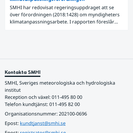
SMHI har redovisat regeringsuppdraget att se
över förordningen (2018:1428) om myndigheters
klimatanpassningsarbete. I rapporten föreslår
SMHI flera förändringar för att bredda och stärka
statens arbete med klimatanpassning.
Kontakta SMHI
SMHI, Sveriges meteorologiska och hydrologiska 
institut
Reception och växel: 011-495 80 00
Telefon kundtjänst: 011-495 82 00
Organisationsnummer: 202100-0696
Epost: 
kundtjanst@smhi.se
Epost: 
registrator@smhi.se