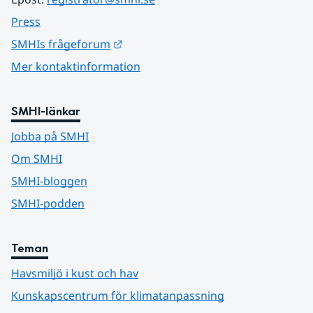
Press
Länk till annan webbplats.
SMHIs frågeforum
Mer kontaktinformation
SMHI-länkar
Jobba på SMHI
Om SMHI
SMHI-bloggen
SMHI-podden
Teman
Havsmiljö i kust och hav
Kunskapscentrum för klimatanpassning