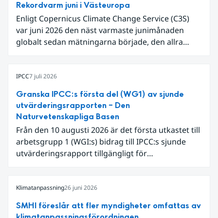
Rekordvarm juni i Västeuropa
Enligt Copernicus Climate Change Service (C3S)
var juni 2026 den näst varmaste junimånaden
globalt sedan mätningarna började, den allra
varmaste är juni 2024. Även för Europa i sin helhet
var det den näst varmaste juni och om vi
begränsar oss till Västeuropa var det den allra
IPCC
7 juli 2026
varmaste juni. Detta betingades till stor del av en
Granska IPCC:s första del (WG1) av sjunde
extrem hetta i slutet av månaden. Världshavens
utvärderingsrapporten – Den
ytvattentemperaturer var den högsta som
Naturvetenskapliga Basen
uppmätts för en juni månad, vilket ligger i fas med
Från den 10 augusti 2026 är det första utkastet till
en framväxande El Niño i Stilla havet.
arbetsgrupp 1 (WGI:s) bidrag till IPCC:s sjunde
utvärderingsrapport tillgängligt för
expertgranskning. Du kan redan nu registrera dig
som expertgranskare!
Klimatanpassning
26 juni 2026
SMHI föreslår att fler myndigheter omfattas av
klimatanpassningsförordningen