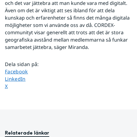
och det var jättebra att man kunde vara med digitalt. 
Även om det är viktigt att ses ibland för att dela 
kunskap och erfarenheter så finns det många digitala 
möjligheter som vi använde oss av då. CORDEX-
communityt visar generellt att trots att det är stora 
geografiska avstånd mellan medlemmarna så funkar 
samarbetet jättebra, säger Miranda.
Dela sidan på
:
Dela sidan på
Facebook
Dela sidan på
LinkedIn
Dela sidan på
X
Relaterade länkar