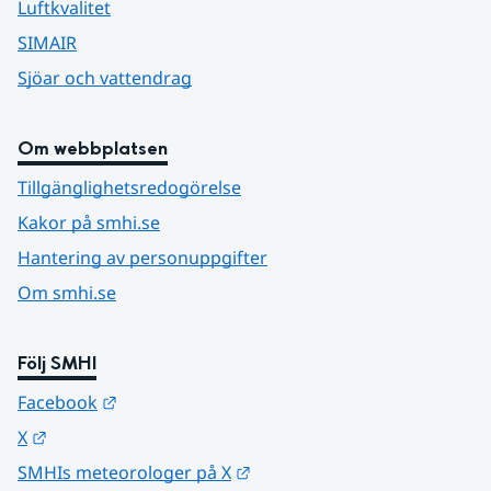
Luftkvalitet
SIMAIR
Sjöar och vattendrag
Om webbplatsen
Tillgänglighetsredogörelse
Kakor på smhi.se
Hantering av personuppgifter
Om smhi.se
Följ SMHI
Länk till annan webbplats.
Facebook
Länk till annan webbplats.
X
Länk till annan webbplats.
SMHIs meteorologer på X