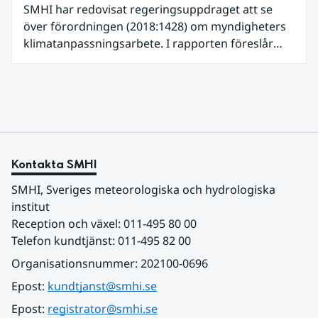
SMHI har redovisat regeringsuppdraget att se
över förordningen (2018:1428) om myndigheters
klimatanpassningsarbete. I rapporten föreslår
SMHI flera förändringar för att bredda och stärka
statens arbete med klimatanpassning.
Kontakta SMHI
SMHI, Sveriges meteorologiska och hydrologiska 
institut
Reception och växel: 011-495 80 00
Telefon kundtjänst: 011-495 82 00
Organisationsnummer: 202100-0696
Epost: 
kundtjanst@smhi.se
Epost: 
registrator@smhi.se