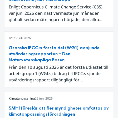
Enligt Copernicus Climate Change Service (C3S)
var juni 2026 den näst varmaste junimånaden
globalt sedan mätningarna började, den allra
varmaste är juni 2024. Även för Europa i sin helhet
var det den näst varmaste juni och om vi
begränsar oss till Västeuropa var det den allra
IPCC
7 juli 2026
varmaste juni. Detta betingades till stor del av en
Granska IPCC:s första del (WG1) av sjunde
extrem hetta i slutet av månaden. Världshavens
utvärderingsrapporten – Den
ytvattentemperaturer var den högsta som
Naturvetenskapliga Basen
uppmätts för en juni månad, vilket ligger i fas med
Från den 10 augusti 2026 är det första utkastet till
en framväxande El Niño i Stilla havet.
arbetsgrupp 1 (WGI:s) bidrag till IPCC:s sjunde
utvärderingsrapport tillgängligt för
expertgranskning. Du kan redan nu registrera dig
som expertgranskare!
Klimatanpassning
26 juni 2026
SMHI föreslår att fler myndigheter omfattas av
klimatanpassningsförordningen