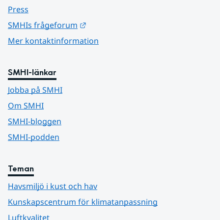
Press
Länk till annan webbplats.
SMHIs frågeforum
Mer kontaktinformation
SMHI-länkar
Jobba på SMHI
Om SMHI
SMHI-bloggen
SMHI-podden
Teman
Havsmiljö i kust och hav
Kunskapscentrum för klimatanpassning
Luftkvalitet