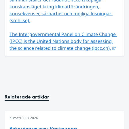
kunskapsläget kring klimatförändringen, 
konsekvenser, sårbarhet och möjliga lösningar 
(smhi.se).
The Intergovernmental Panel on Climate Change 
(IPCC) is the United Nations body for assessing 
Länk t
the science related to climate change (ipcc.ch).
Relaterade artiklar
Klimat
10 juli 2026
Rekordvarm juni i Västeuropa