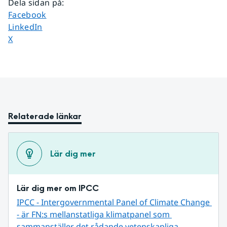
Dela sidan på
:
Dela sidan på
Facebook
Dela sidan på
LinkedIn
Dela sidan på
X
Relaterade länkar
Lär dig mer
Lär dig mer om IPCC
IPCC - Intergovernmental Panel of Climate Change 
- är FN:s mellanstatliga klimatpanel som 
sammanställer det rådande vetenskapliga 