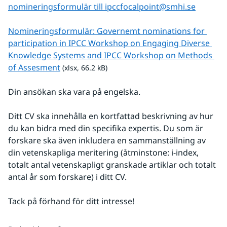
nomineringsformulär till ipccfocalpoint@smhi.se
Nomineringsformulär: Governemt nominations for 
participation in IPCC Workshop on Engaging Diverse 
Knowledge Systems and IPCC Workshop on Methods 
xlsx, 66.2 kB.
of Assesment
 (xlsx, 66.2 kB)
Din ansökan ska vara på engelska.
Ditt CV ska innehålla en kortfattad beskrivning av hur 
du kan bidra med din specifika expertis. Du som är 
forskare ska även inkludera en sammanställning av 
din vetenskapliga meritering (åtminstone: i-index, 
totalt antal vetenskapligt granskade artiklar och totalt 
antal år som forskare) i ditt CV.
Tack på förhand för ditt intresse!