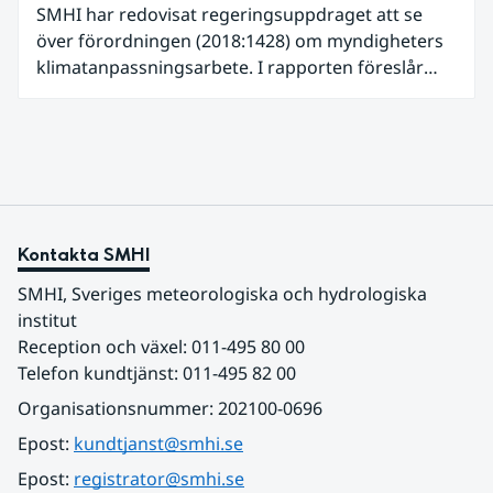
SMHI har redovisat regeringsuppdraget att se
över förordningen (2018:1428) om myndigheters
klimatanpassningsarbete. I rapporten föreslår
SMHI flera förändringar för att bredda och stärka
statens arbete med klimatanpassning.
Kontakta SMHI
SMHI, Sveriges meteorologiska och hydrologiska 
institut
Reception och växel: 011-495 80 00
Telefon kundtjänst: 011-495 82 00
Organisationsnummer: 202100-0696
Epost: 
kundtjanst@smhi.se
Epost: 
registrator@smhi.se