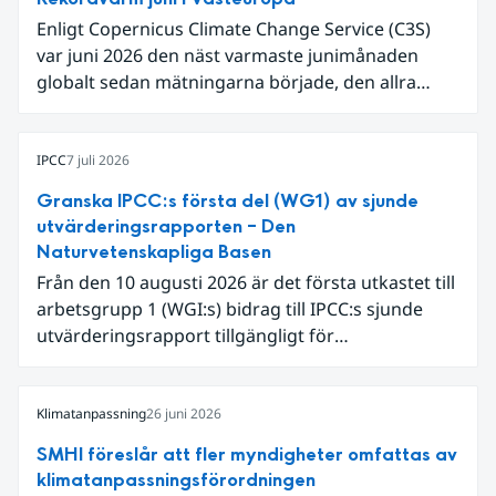
Enligt Copernicus Climate Change Service (C3S)
var juni 2026 den näst varmaste junimånaden
globalt sedan mätningarna började, den allra
varmaste är juni 2024. Även för Europa i sin helhet
var det den näst varmaste juni och om vi
begränsar oss till Västeuropa var det den allra
IPCC
7 juli 2026
varmaste juni. Detta betingades till stor del av en
Granska IPCC:s första del (WG1) av sjunde
extrem hetta i slutet av månaden. Världshavens
utvärderingsrapporten – Den
ytvattentemperaturer var den högsta som
Naturvetenskapliga Basen
uppmätts för en juni månad, vilket ligger i fas med
Från den 10 augusti 2026 är det första utkastet till
en framväxande El Niño i Stilla havet.
arbetsgrupp 1 (WGI:s) bidrag till IPCC:s sjunde
utvärderingsrapport tillgängligt för
expertgranskning. Du kan redan nu registrera dig
som expertgranskare!
Klimatanpassning
26 juni 2026
SMHI föreslår att fler myndigheter omfattas av
klimatanpassningsförordningen