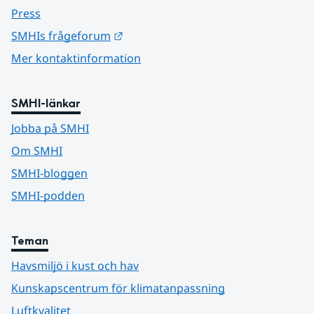
Press
Länk till annan webbplats.
SMHIs frågeforum
Mer kontaktinformation
SMHI-länkar
Jobba på SMHI
Om SMHI
SMHI-bloggen
SMHI-podden
Teman
Havsmiljö i kust och hav
Kunskapscentrum för klimatanpassning
Luftkvalitet