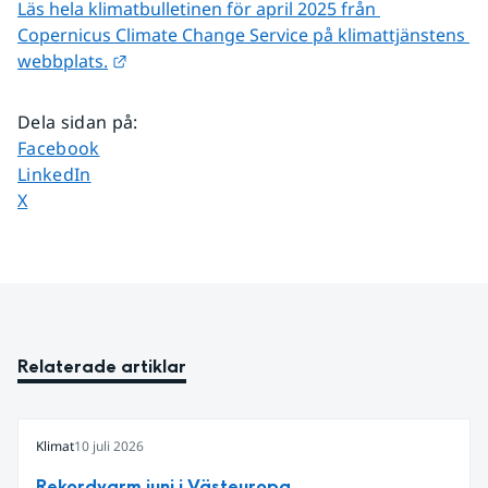
Läs hela klimatbulletinen för april 2025 från 
Copernicus Climate Change Service på klimattjänstens 
Länk till annan webbplats.
webbplats.
Dela sidan på
:
Dela sidan på
Facebook
Dela sidan på
LinkedIn
Dela sidan på
X
Relaterade artiklar
Klimat
10 juli 2026
Rekordvarm juni i Västeuropa