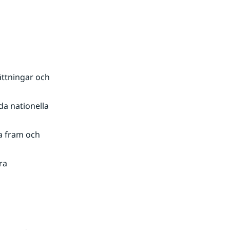
ättningar och 
da nationella 
 fram och 
a 