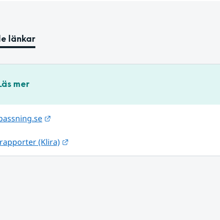
e länkar
Läs mer
Länk till annan webbplats.
passning.se
Länk till annan webbplats.
rapporter (Klira)