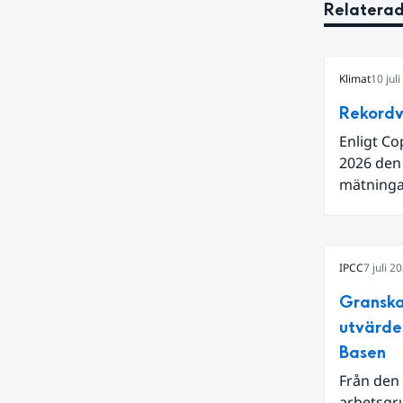
Relaterad
Klimat
10 jul
Rekordv
Enligt Co
2026 den
mätningar
Även för 
och om vi
varmaste 
IPCC
7 juli 2
hetta i s
ytvatten
Granska
en juni m
utvärde
Niño i Sti
Basen
Från den 
arbetsgru