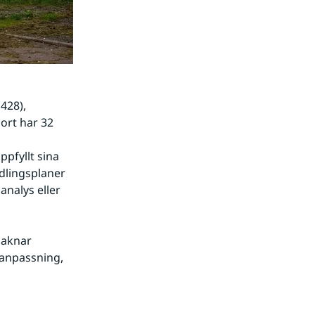
28), 
ort har 32 
pfyllt sina 
lingsplaner 
nalys eller 
aknar 
anpassning, 
nan webbplats.