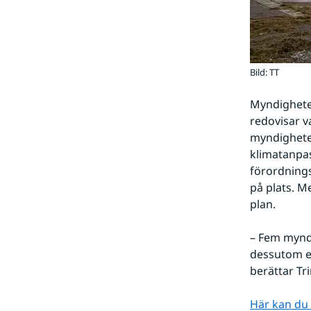
Bild: TT
Myndighete
redovisar va
myndigheter
klimatanpas
förordnings
på plats. M
plan.
– Fem myndi
dessutom en
berättar Tr
Här kan du 