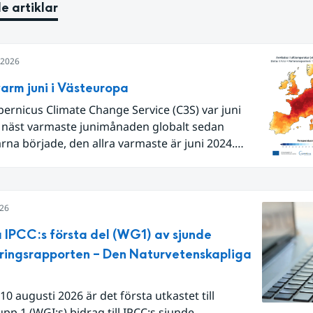
e artiklar
i 2026
arm juni i Västeuropa
pernicus Climate Change Service (C3S) var juni
 näst varmaste junimånaden globalt sedan
na började, den allra varmaste är juni 2024.
Europa i sin helhet var det den näst varmaste juni
 begränsar oss till Västeuropa var det den allra
juni. Detta betingades till stor del av en extrem
026
lutet av månaden. Världshavens
temperaturer var den högsta som uppmätts för
 IPCC:s första del (WG1) av sjunde
ånad, vilket ligger i fas med en framväxande El
ringsrapporten – Den Naturvetenskapliga
lla havet.
10 augusti 2026 är det första utkastet till
pp 1 (WGI:s) bidrag till IPCC:s sjunde