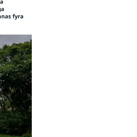
a 
a 
nas fyra 