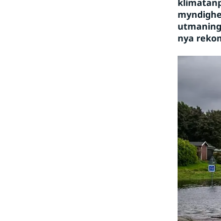
klimatanp
myndighet
utmaninga
nya rekom