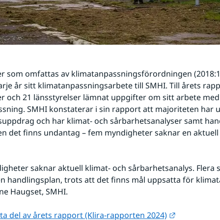
r som omfattas av klimatanpassningsförordningen (2018:14
rje år sitt klimatanpassningsarbete till SMHI. Till årets rapp
 och 21 länsstyrelser lämnat uppgifter om sitt arbete med 
sning. SMHI konstaterar i sin rapport att majoriteten har up
uppdrag och har klimat- och sårbarhetsanalyser samt hand
en det finns undantag – fem myndigheter saknar en aktuell a
gheter saknar aktuell klimat- och sårbarhetsanalys. Flera s
 handlingsplan, trots att det finns mål uppsatta för klimat
ine Haugset, SMHI.
Länk till an
ta del av årets rapport (Klira-rapporten 2024)