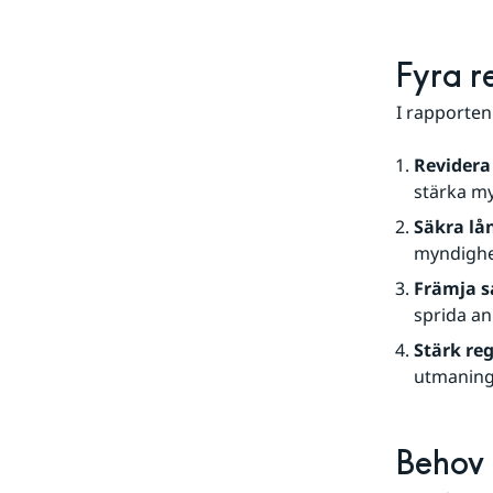
Fyra r
I rapporten
Revidera
stärka m
Säkra lå
myndighe
Främja 
sprida an
Stärk re
utmaning
Behov 