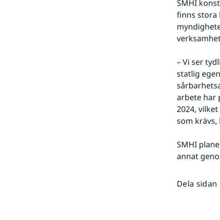
SMHI konsta
finns stora
myndigheter
verksamhete
– Vi ser ty
statlig ege
sårbarhetsa
arbete har 
2024, vilke
som krävs, 
SMHI planer
annat genom
Dela sidan