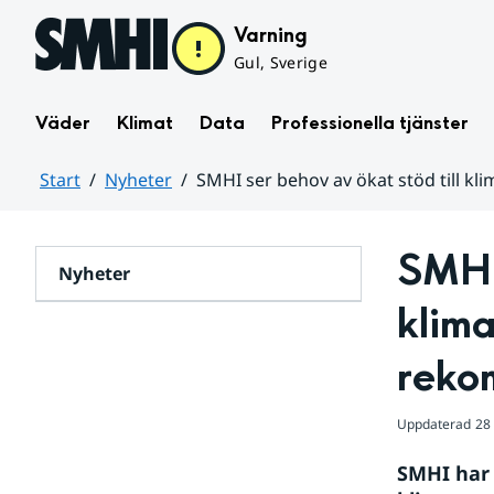
Hoppa till sidans innehåll
Varning
Gul, Sverige
Väder
Klimat
Data
Professionella tjänster
Start
Nyheter
SMHI ser behov av ökat stöd till k
Huvudinnehåll
SMHI 
Nyheter
klima
reko
Uppdaterad
28 
SMHI har 