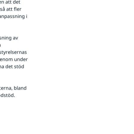
 att det 
 att fler 
npassning i 
sning av 
 
styrelsernas 
genom under 
na det stöd 
erna, bland 
odstöd.