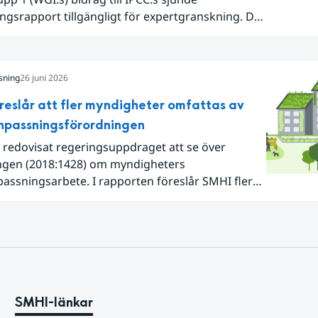
ngsrapport tillgängligt för expertgranskning. Du
n nu registrera dig som expertgranskare!
sning
26 juni 2026
reslår att fler myndigheter omfattas av
npassningsförordningen
 redovisat regeringsuppdraget att se över
ngen (2018:1428) om myndigheters
assningsarbete. I rapporten föreslår SMHI flera
gar för att bredda och stärka statens arbete
atanpassning.
SMHI-länkar