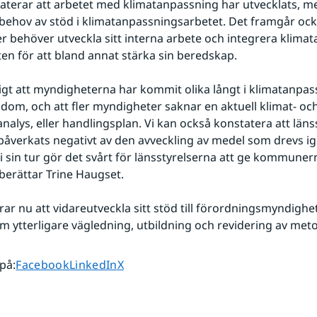
terar att arbetet med klimatanpassning har utvecklats, men
 behov av stöd i klimatanpassningsarbetet. Det framgår också
 behöver utveckla sitt interna arbete och integrera klimata
n för att bland annat stärka sin beredskap.
dligt att myndigheterna har kommit olika långt i klimatanpas
ndom, och att fler myndigheter saknar en aktuell klimat- och
nalys, eller handlingsplan. Vi kan också konstatera att läns
påverkats negativt av den avveckling av medel som drevs i
t i sin tur gör det svårt för länsstyrelserna att ge kommuner
berättar Trine Haugset.
ar nu att vidareutveckla sitt stöd till förordningsmyndighet
 ytterligare vägledning, utbildning och revidering av met
Dela sidan på
Dela sidan på
Dela sidan på
 på
:
Facebook
LinkedIn
X