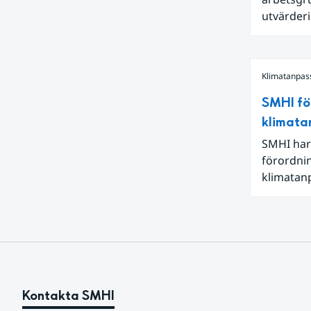
utvärderi
kan reda
Klimatanpas
SMHI fö
klimata
SMHI har
förordni
klimatanp
förändrin
med klim
Kontakta SMHI