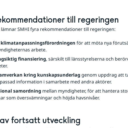
ekommendationer till regeringen
 lämnar SMHI fyra rekommendationer till regeringen:
 klimatanpassningsförordningen
 för att möta nya föruts
yndigheternas arbete.
ngsiktig finansiering
, särskilt till länsstyrelserna och berör
ter.
samverkan kring kunskapsunderlag
 genom uppdrag att ta
passad information i samarbete med andra aktörer.
gional samordning
 mellan myndigheter, för att hantera stor
ar som översvämningar och höjda havsnivåer.
av fortsatt utveckling