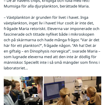
– De är havens chips, krispiga och fulla med fett! 
Mumsiga för alla djurplankton, berättade Maria.
– Växtplankton är grunden för livet i havet. Inga 
växtplankton, inget liv i havet! Hur coolt är inte det, 
frågade Maria retoriskt. Eleverna var imponerade och 
fascinerade och tittade nyfiket både i mikroskopen 
och på skärmarna och hade många frågor. ”Var är det 
här för ett plankton?”, frågade någon. ”Ah ha! Det är 
en giftalg – en Dinophysis norvegica!”, svarade Maria – 
som lugnade eleverna med att den inte är dödlig för 
människor. Speciellt inte i så små mängder som finns i 
laboratoriet...