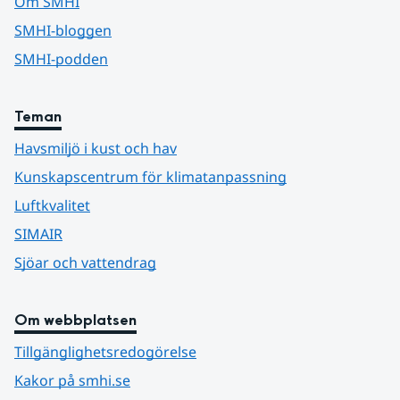
Om SMHI
SMHI-bloggen
SMHI-podden
Teman
Havsmiljö i kust och hav
Kunskapscentrum för klimatanpassning
Luftkvalitet
SIMAIR
Sjöar och vattendrag
Om webbplatsen
Tillgänglighetsredogörelse
Kakor på smhi.se