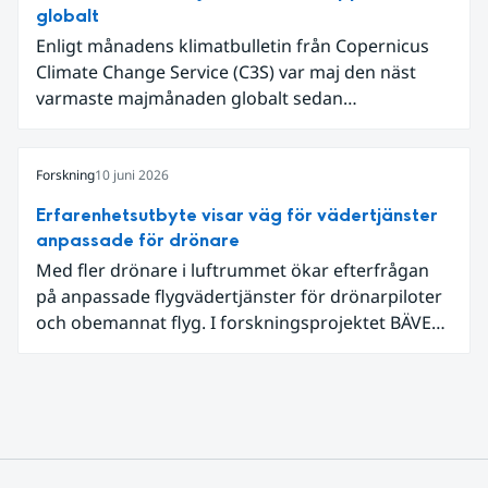
extrem hetta i slutet av månaden. Världshavens
globalt
ytvattentemperaturer var den högsta som
Enligt månadens klimatbulletin från Copernicus
uppmätts för en juni månad, vilket ligger i fas med
Climate Change Service (C3S) var maj den näst
en framväxande El Niño i Stilla havet.
varmaste majmånaden globalt sedan
mätningarna började, med en intensiv värmebölja
i västra Europa. Även världshaven var ovanligt
varma – havsytetemperaturerna var de näst
Forskning
10 juni 2026
högsta som noterats för en majmånad, med
Erfarenhetsutbyte visar väg för vädertjänster
extremt höga temperaturer i tropiska Stilla havet.
anpassade för drönare
Med fler drönare i luftrummet ökar efterfrågan
på anpassade flygvädertjänster för drönarpiloter
och obemannat flyg. I forskningsprojektet BÄVER
samarbetar LFV, SMHI och Lunds universitet för
att undersöka hur man kan utveckla vädertjänster
som möter dessa behov. Drygt halvvägs in i
projektet har projektets intressenter samlats för
en andra workshop som gav värdefulla insikter.