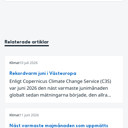
Relaterade artiklar
Klimat
10 juli 2026
Rekordvarm juni i Västeuropa
Enligt Copernicus Climate Change Service (C3S)
var juni 2026 den näst varmaste junimånaden
globalt sedan mätningarna började, den allra
varmaste är juni 2024. Även för Europa i sin helhet
var det den näst varmaste juni och om vi
begränsar oss till Västeuropa var det den allra
Klimat
11 juni 2026
varmaste juni. Detta betingades till stor del av en
Näst varmaste majmånaden som uppmätts