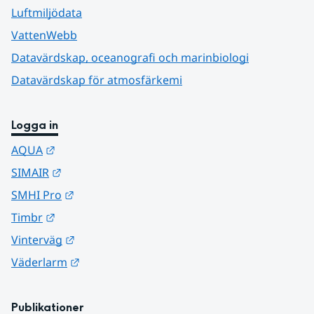
Luftmiljödata
VattenWebb
Datavärdskap, oceanografi och marinbiologi
Datavärdskap för atmosfärkemi
Logga in
Länk till annan webbplats.
AQUA
Länk till annan webbplats.
SIMAIR
Länk till annan webbplats.
SMHI Pro
Länk till annan webbplats.
Timbr
Länk till annan webbplats.
Vinterväg
Länk till annan webbplats.
Väderlarm
Publikationer