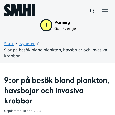
Hoppa till sidans innehåll
Meny
Varning
Gul, Sverige
Start
Nyheter
9:or på besök bland plankton, havsbojar och invasiva
krabbor
Huvudinnehåll
9:or på besök bland plankton, 
havsbojar och invasiva 
krabbor
Uppdaterad
10 april 2025