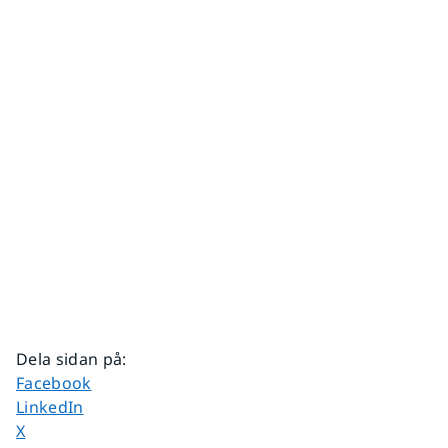
Dela sidan på
:
Dela sidan på
Facebook
Dela sidan på
LinkedIn
Dela sidan på
X