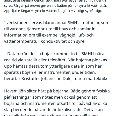
analyseras kemiskt genom att tillföra två reagenser som binder till
syret. Färgen på provet ger en indikation på hur syrerikt vattnet är.
Äppeljuice-färgat = syrerikt vatten. Färglöst = väldigt syrefattigt.
I verkstaden servas bland annat SMHIs mätbojar, som 
till vardags tjänstgör ute till havs och samlar in 
information om till exempel våghöjd, luft- och 
vattentemperatur, konduktivitet och syre.
– Datan från dessa bojar kommer in till SMHI i nära 
realtid via satellit eller telenätet. När bojarna plockas 
upp hämtas dessutom ytterligare data in som har 
sparats i bojen eller instrumenten under tiden, 
berättar Kristoffer Johansson Dale, marin mättekniker.
Havsmiljön sliter hårt på bojarna. Både genom fysiska 
påfrestningar som nöter, men också genom att 
bojarna och instrumenten utsätts för påväxt av olika 
slag beroende på var de är lokaliserade. Detta kan 
vara allt från musslor och havstulpaner till alger. 