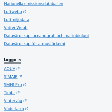
Nationella emissionsdatabasen
Länk till annan webbplats.
Luftwebb
Luftmiljödata
VattenWebb
Datavärdskap, oceanografi och marinbiologi
Datavärdskap för atmosfärkemi
Logga in
Länk till annan webbplats.
AQUA
Länk till annan webbplats.
SIMAIR
Länk till annan webbplats.
SMHI Pro
Länk till annan webbplats.
Timbr
Länk till annan webbplats.
Vinterväg
Länk till annan webbplats.
Väderlarm