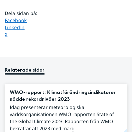
Dela sidan på
:
Dela sidan på
Facebook
Dela sidan på
LinkedIn
Dela sidan på
X
Relaterade sidor
WMO-rapport: Klimatförändringsindikatorer
nådde rekordnivåer 2023
Idag presenterar meteorologiska
världsorganisationen WMO rapporten State of
the Global Climate 2023. Rapporten från WMO
bekräftar att 2023 med marg...