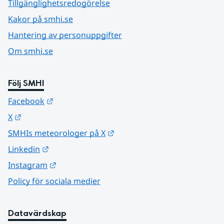
Tillgänglighetsredogörelse
Kakor på smhi.se
Hantering av personuppgifter
Om smhi.se
Följ SMHI
Länk till annan webbplats.
Facebook
Länk till annan webbplats.
X
Länk till annan webbplats.
SMHIs meteorologer på X
Länk till annan webbplats.
Linkedin
Länk till annan webbplats.
Instagram
Policy för sociala medier
Datavärdskap