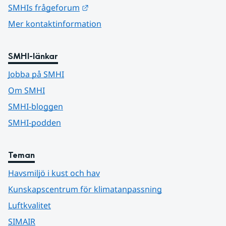
Länk till annan webbplats.
SMHIs frågeforum
Mer kontaktinformation
SMHI-länkar
Jobba på SMHI
Om SMHI
SMHI-bloggen
SMHI-podden
Teman
Havsmiljö i kust och hav
Kunskapscentrum för klimatanpassning
Luftkvalitet
SIMAIR