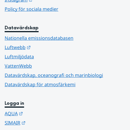
Policy för sociala medier
Datavärdskap
Nationella emissionsdatabasen
Länk till annan webbplats.
Luftwebb
Luftmiljödata
VattenWebb
Datavärdskap, oceanografi och marinbiologi
Datavärdskap för atmosfärkemi
Logga in
Länk till annan webbplats.
AQUA
Länk till annan webbplats.
SIMAIR