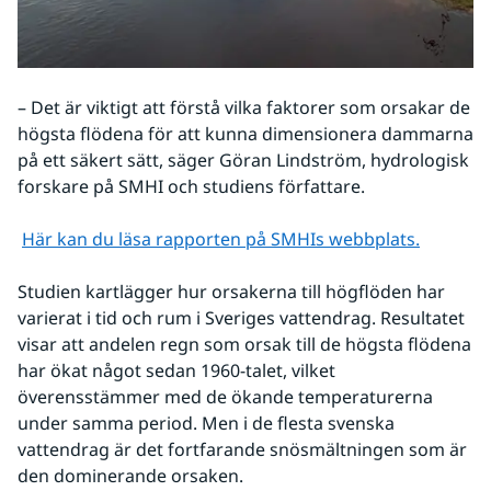
​–
Det är viktigt att förstå vilka faktorer som orsakar de 
högsta flödena för att kunna dimensionera dammarna 
på ett säkert sätt, säger Göran Lindström, hydrologisk 
forskare på SMHI och studiens författare.
Här kan du läsa rapporten på SMHIs webbplats.
Studien kartlägger hur orsakerna till högflöden har 
varierat i tid och rum i Sveriges vattendrag. Resultatet 
visar att andelen regn som orsak till de högsta flödena 
har ökat något sedan 1960-talet, vilket 
överensstämmer med de ökande temperaturerna 
under samma period. Men i de flesta svenska 
vattendrag är det fortfarande snösmältningen som är 
den dominerande orsaken.