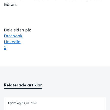
Göran.
Dela sidan på
:
Dela sidan på
Facebook
Dela sidan på
LinkedIn
Dela sidan på
X
Relaterade artiklar
Hydrologi
23 juli 2026