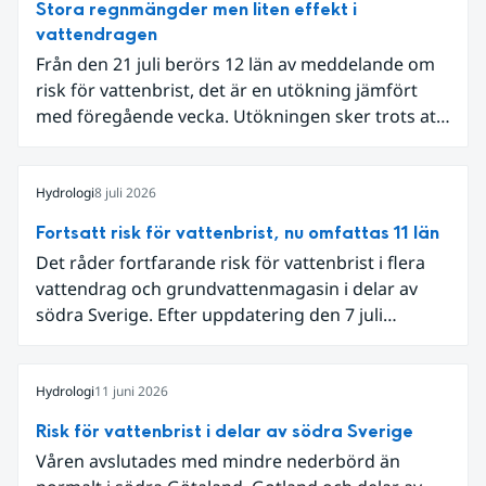
Stora regnmängder men liten effekt i
vattendragen
Från den 21 juli berörs 12 län av meddelande om
risk för vattenbrist, det är en utökning jämfört
med föregående vecka. Utökningen sker trots att
det den 18-19 juli passerade flertalet
regnområden över den södra halvan av landet
och att det på en del håll då kom rikliga
Hydrologi
8 juli 2026
nederbördsmängder.
Fortsatt risk för vattenbrist, nu omfattas 11 län
Det råder fortfarande risk för vattenbrist i flera
vattendrag och grundvattenmagasin i delar av
södra Sverige. Efter uppdatering den 7 juli
omfattar meddelandet om risk för vattenbrist nu
även grundvattenmagasin i Hallands,
Östergötlands, Stockholms och Uppsala län.
Hydrologi
11 juni 2026
Totalt omfattas 11 län, säger Hugo Rudebeck,
Risk för vattenbrist i delar av södra Sverige
vakthavande hydrolog på SMHI.
Våren avslutades med mindre nederbörd än