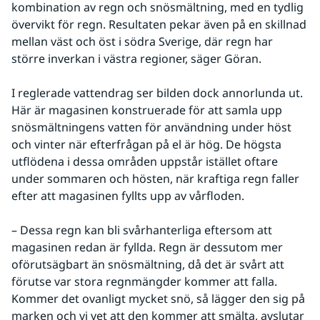
kombination av regn och snösmältning, med en tydlig 
övervikt för regn. Resultaten pekar även på en skillnad 
mellan väst och öst i södra Sverige, där regn har 
större inverkan i västra regioner, säger Göran.
I reglerade vattendrag ser bilden dock annorlunda ut. 
Här är magasinen konstruerade för att samla upp 
snösmältningens vatten för användning under höst 
och vinter när efterfrågan på el är hög. De högsta 
utflödena i dessa områden uppstår istället oftare 
under sommaren och hösten, när kraftiga regn faller 
efter att magasinen fyllts upp av vårfloden.
–
Dessa regn kan bli svårhanterliga eftersom att 
magasinen redan är fyllda. Regn är dessutom mer 
oförutsägbart än snösmältning, då det är svårt att 
förutse var stora regnmängder kommer att falla. 
Kommer det ovanligt mycket snö, så lägger den sig på 
marken och vi vet att den kommer att smälta, avslutar 