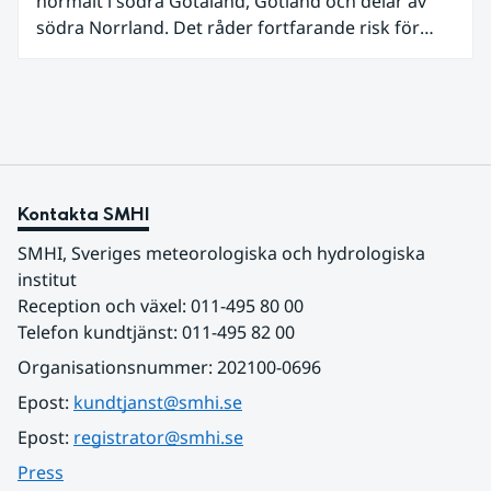
normalt i södra Götaland, Gotland och delar av
södra Norrland. Det råder fortfarande risk för
vattenbrist i delar av södra Sverige för vissa
vattendrag och grundvattenmagasin. För
vattendragen kan läget summeras som generellt
stabilt lågt . Det behövs fortsatt mer nederbörd
över lång tid för att återställa balansen.
Kontakta SMHI
SMHI, Sveriges meteorologiska och hydrologiska 
institut
Reception och växel: 011-495 80 00
Telefon kundtjänst: 011-495 82 00
Organisationsnummer: 202100-0696
Epost: 
kundtjanst@smhi.se
Epost: 
registrator@smhi.se
Press