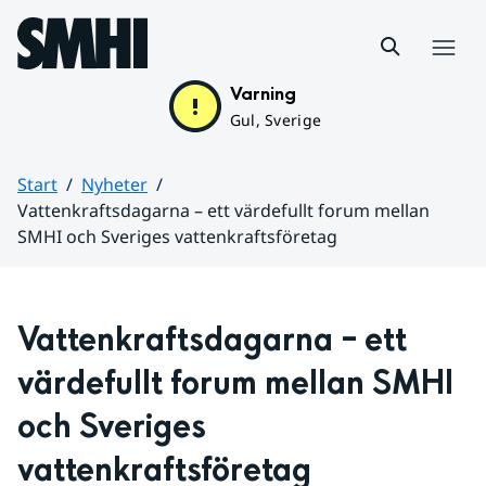
Hoppa till sidans innehåll
Meny
Varning
Gul, Sverige
Start
Nyheter
Vattenkraftsdagarna – ett värdefullt forum mellan
SMHI och Sveriges vattenkraftsföretag
Huvudinnehåll
Vattenkraftsdagarna – ett 
värdefullt forum mellan SMHI 
och Sveriges 
vattenkraftsföretag