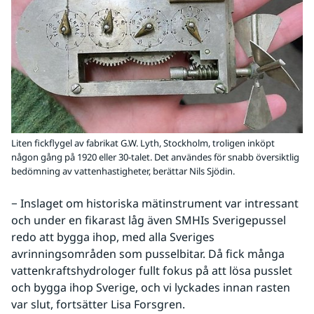
Liten fickflygel av fabrikat G.W. Lyth, Stockholm, troligen inköpt
någon gång på 1920 eller 30-talet. Det användes för snabb översiktlig
bedömning av vattenhastigheter, berättar Nils Sjödin.
− Inslaget om historiska mätinstrument var intressant 
och under en fikarast låg även SMHIs Sverigepussel 
redo att bygga ihop, med alla Sveriges 
avrinningsområden som pusselbitar. Då fick många 
vattenkraftshydrologer fullt fokus på att lösa pusslet 
och bygga ihop Sverige, och vi lyckades innan rasten 
var slut, fortsätter Lisa Forsgren.