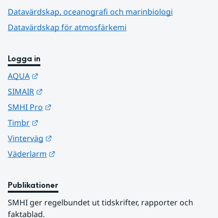
Datavärdskap, oceanografi och marinbiologi
Datavärdskap för atmosfärkemi
Logga in
Länk till annan webbplats.
AQUA
Länk till annan webbplats.
SIMAIR
Länk till annan webbplats.
SMHI Pro
Länk till annan webbplats.
Timbr
Länk till annan webbplats.
Vinterväg
Länk till annan webbplats.
Väderlarm
Publikationer
SMHI ger regelbundet ut tidskrifter, rapporter och 
faktablad.