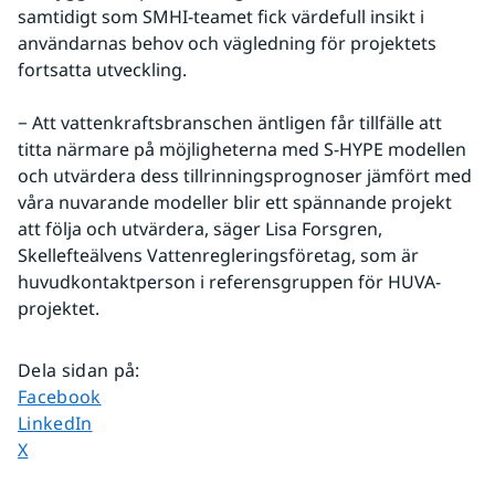
samtidigt som SMHI-teamet fick värdefull insikt i 
användarnas behov och vägledning för projektets 
fortsatta utveckling.
− Att vattenkraftsbranschen äntligen får tillfälle att 
titta närmare på möjligheterna med S-HYPE modellen 
och utvärdera dess tillrinningsprognoser jämfört med 
våra nuvarande modeller blir ett spännande projekt 
att följa och utvärdera, säger Lisa Forsgren, 
Skellefteälvens Vattenregleringsföretag, som är 
huvudkontaktperson i referensgruppen för HUVA-
projektet.
Dela sidan på
:
Dela sidan på
Facebook
Dela sidan på
LinkedIn
Dela sidan på
X