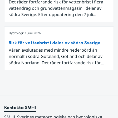
Det råder fortfarande risk för vattenbrist i flera
vattendrag och grundvattenmagasin i delar av
södra Sverige. Efter uppdatering den 7 juli
omfattar meddelandet om risk för vattenbrist nu
även grundvattenmagasin i Hallands,
Östergötlands, Stockholms och Uppsala län.
Hydrologi
11 juni 2026
Totalt omfattas 11 län, säger Hugo Rudebeck,
Risk för vattenbrist i delar av södra Sverige
vakthavande hydrolog på SMHI.
Våren avslutades med mindre nederbörd än
normalt i södra Götaland, Gotland och delar av
södra Norrland. Det råder fortfarande risk för
vattenbrist i delar av södra Sverige för vissa
vattendrag och grundvattenmagasin. För
vattendragen kan läget summeras som generellt
stabilt lågt . Det behövs fortsatt mer nederbörd
över lång tid för att återställa balansen.
Kontakta SMHI
SMHI, Sveriges meteorologiska och hydrologiska 