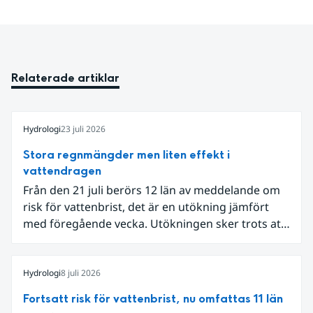
Relaterade artiklar
Hydrologi
23 juli 2026
Stora regnmängder men liten effekt i
vattendragen
Från den 21 juli berörs 12 län av meddelande om
risk för vattenbrist, det är en utökning jämfört
med föregående vecka. Utökningen sker trots att
det den 18-19 juli passerade flertalet
regnområden över den södra halvan av landet
och att det på en del håll då kom rikliga
Hydrologi
8 juli 2026
nederbördsmängder.
Fortsatt risk för vattenbrist, nu omfattas 11 län