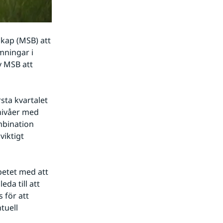
ap (MSB) att 
ningar i 
 MSB att 
sta kvartalet 
nivåer med 
mbination 
iktigt 
etet med att 
a till att 
för att 
uell 