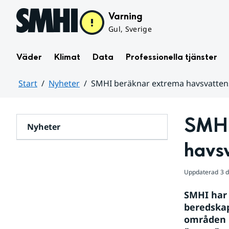
Hoppa till sidans innehåll
Varning
Gul, Sverige
Väder
Klimat
Data
Professionella tjänster
Start
Nyheter
SMHI beräknar extrema havsvatten
Huvudinnehåll
SMHI
Nyheter
havs
Uppdaterad
3 
SMHI har 
beredskap
områden i 