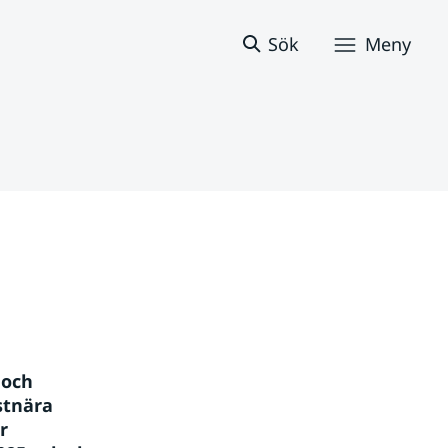
Sök
Meny
och 
tnära 
 