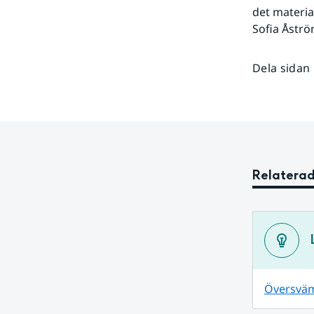
det materia
Sofia Åströ
Dela sidan
Relaterad
Översväm