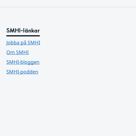
SMHI-länkar
Jobba på SMHI
Om SMHI
SMHI-bloggen
SMHI-podden