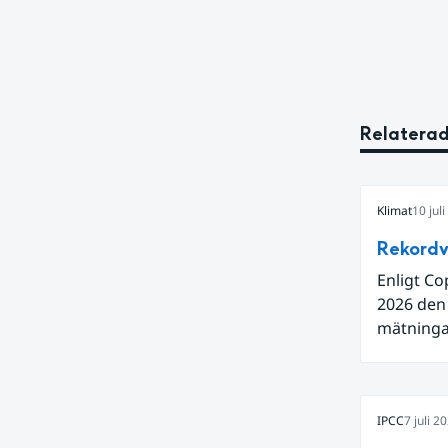
Relaterad
Klimat
10 jul
Rekordv
Enligt Co
2026 den
mätningar
Även för 
och om vi
varmaste 
IPCC
7 juli 2
hetta i s
ytvatten