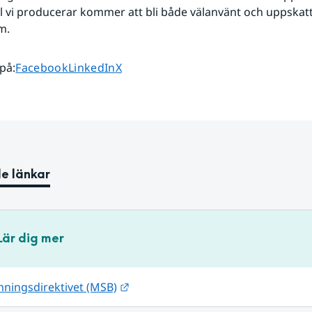
l vi producerar kommer att bli både välanvänt och uppskatta
m.
Dela sidan på
Dela sidan på
Dela sidan på
 på
:
Facebook
LinkedIn
X
e länkar
Lär dig mer
Länk till annan webbplats.
ningsdirektivet (MSB)