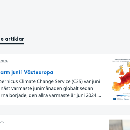
e artiklar
i 2026
arm juni i Västeuropa
pernicus Climate Change Service (C3S) var juni
 näst varmaste junimånaden globalt sedan
na började, den allra varmaste är juni 2024.
Europa i sin helhet var det den näst varmaste juni
 begränsar oss till Västeuropa var det den allra
juni. Detta betingades till stor del av en extrem
026
lutet av månaden. Världshavens
temperaturer var den högsta som uppmätts för