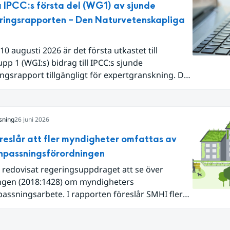
 IPCC:s första del (WG1) av sjunde
ånad, vilket ligger i fas med en framväxande El
ringsrapporten – Den Naturvetenskapliga
lla havet.
10 augusti 2026 är det första utkastet till
pp 1 (WGI:s) bidrag till IPCC:s sjunde
ngsrapport tillgängligt för expertgranskning. Du
n nu registrera dig som expertgranskare!
sning
26 juni 2026
reslår att fler myndigheter omfattas av
npassningsförordningen
 redovisat regeringsuppdraget att se över
ngen (2018:1428) om myndigheters
assningsarbete. I rapporten föreslår SMHI flera
gar för att bredda och stärka statens arbete
atanpassning.