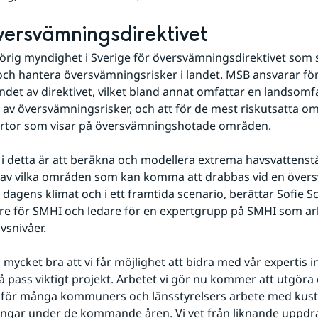
översvämningsdirektivet
rig myndighet i Sverige för översvämningsdirektivet som syft
 och hantera översvämningsrisker i landet. MSB ansvarar för
et av direktivet, vilket bland annat omfattar en landsomf
v översvämningsrisker, och att för de mest riskutsatta o
artor som visar på översvämningshotade områden.
 i detta är att beräkna och modellera extrema havsvattenstå
d av vilka områden som kan komma att drabbas vid en övers
dagens klimat och i ett framtida scenario, berättar Sofie Sc
re för SMHI och ledare för en expertgrupp på SMHI som ar
vsnivåer.
 mycket bra att vi får möjlighet att bidra med vår expertis 
 så pass viktigt projekt. Arbetet vi gör nu kommer att utgöra e
för många kommuners och länsstyrelsers arbete med kust
gar under de kommande åren. Vi vet från liknande uppdrag