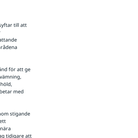
ar till att 
 
attande 
mrådena 
nd för att ge 
vämning, 
höld, 
betar med 
inom stigande 
tt 
nära 
 tidigare att 