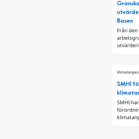
Granska
en juni m
utvärde
Niño i Sti
Basen
Från den 
arbetsgru
utvärderi
kan reda
Klimatanpas
SMHI fö
klimata
SMHI har
förordni
klimatanp
förändrin
med klim