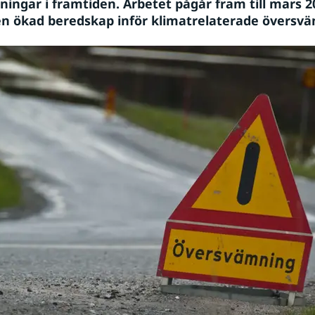
ingar i framtiden. Arbetet pågår fram till mars 20
l en ökad beredskap inför klimatrelaterade översv