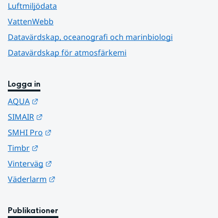
Luftmiljödata
VattenWebb
Datavärdskap, oceanografi och marinbiologi
Datavärdskap för atmosfärkemi
Logga in
Länk till annan webbplats.
AQUA
Länk till annan webbplats.
SIMAIR
Länk till annan webbplats.
SMHI Pro
Länk till annan webbplats.
Timbr
Länk till annan webbplats.
Vinterväg
Länk till annan webbplats.
Väderlarm
Publikationer