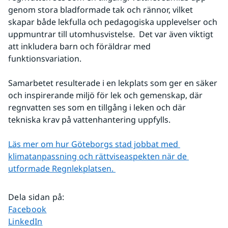
genom stora bladformade tak och rännor, vilket 
skapar både lekfulla och pedagogiska upplevelser och 
uppmuntrar till utomhusvistelse.  Det var även viktigt 
att inkludera barn och föräldrar med 
funktionsvariation.
Samarbetet resulterade i en lekplats som ger en säker 
och inspirerande miljö för lek och gemenskap, där 
regnvatten ses som en tillgång i leken och där 
tekniska krav på vattenhantering uppfylls.
Läs mer om hur Göteborgs stad jobbat med 
klimatanpassning och rättviseaspekten när de 
utformade Regnlekplatsen. 
Dela sidan på
:
Dela sidan på
Facebook
Dela sidan på
LinkedIn