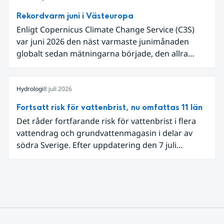
nederbördsmängder.
Rekordvarm juni i Västeuropa
Enligt Copernicus Climate Change Service (C3S)
var juni 2026 den näst varmaste junimånaden
globalt sedan mätningarna började, den allra
varmaste är juni 2024. Även för Europa i sin helhet
var det den näst varmaste juni och om vi
begränsar oss till Västeuropa var det den allra
Hydrologi
8 juli 2026
varmaste juni. Detta betingades till stor del av en
Fortsatt risk för vattenbrist, nu omfattas 11 län
extrem hetta i slutet av månaden. Världshavens
Det råder fortfarande risk för vattenbrist i flera
ytvattentemperaturer var den högsta som
vattendrag och grundvattenmagasin i delar av
uppmätts för en juni månad, vilket ligger i fas med
södra Sverige. Efter uppdatering den 7 juli
en framväxande El Niño i Stilla havet.
omfattar meddelandet om risk för vattenbrist nu
även grundvattenmagasin i Hallands,
Östergötlands, Stockholms och Uppsala län.
Totalt omfattas 11 län, säger Hugo Rudebeck,
vakthavande hydrolog på SMHI.