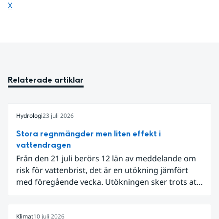
Dela sidan på
X
Relaterade artiklar
Hydrologi
23 juli 2026
Stora regnmängder men liten effekt i
vattendragen
Från den 21 juli berörs 12 län av meddelande om
risk för vattenbrist, det är en utökning jämfört
med föregående vecka. Utökningen sker trots att
det den 18-19 juli passerade flertalet
regnområden över den södra halvan av landet
och att det på en del håll då kom rikliga
Klimat
10 juli 2026