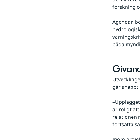
forskning o
Agendan be
hydrologisk
varningskri
båda myndig
Givand
Utveckling
går snabbt
–Upplägget 
är roligt at
relationen 
fortsatta s
Inom projek