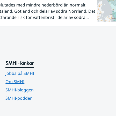
slutades med mindre nederbörd än normalt i
aland, Gotland och delar av södra Norrland. Det
tfarande risk för vattenbrist i delar av södra
ör vissa vattendrag och grundvattenmagasin. För
agen kan läget summeras som generellt stabilt
tälla balansen.
SMHI-länkar
Jobba på SMHI
Om SMHI
SMHI-bloggen
SMHI-podden