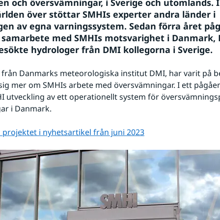
en och översvämningar, i Sverige och utomlands. I 
ärlden över stöttar SMHIs experter andra länder i 
gen av egna varningssystem. Sedan förra året påg
 samarbete med SMHIs motsvarighet i Danmark, D
esökte hydrologer från DMI kollegorna i Sverige.
från Danmarks meteorologiska institut DMI, har varit på be
a sig mer om SMHIs arbete med översvämningar. I ett pågåen
I utveckling av ett operationellt system för översvämnings
gar i Danmark.
projektet i nyhetsartikel från juni 2023