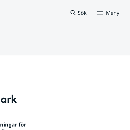
Sök
Meny
mark
ingar för 