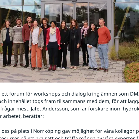
 ett forum för workshops och dialog kring ämnen som DMI v
 och innehållet togs fram tillsammans med dem, för att lägg
rfrågar mest. Jafet Andersson, som är forskare inom hydrolo
r arbetet, berättar:
 oss på plats i Norrköping gav möjlighet för våra kollegor på
 resurser på ett bra sätt och träffa många av våra experter, f