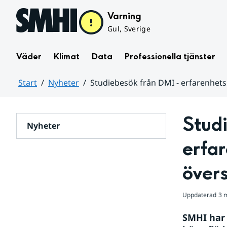
Hoppa till sidans innehåll
Varning
Gul, Sverige
Väder
Klimat
Data
Professionella tjänster
Start
Nyheter
Studiebesök från DMI - erfarenhet
Huvudinnehåll
Studi
Nyheter
erfar
över
Uppdaterad
3 
SMHI har 