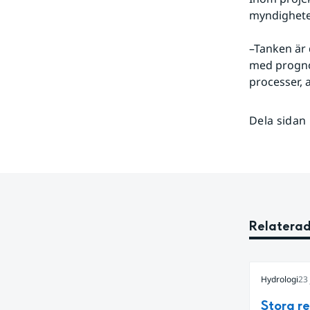
myndighete
–Tanken är 
med prognos
processer, a
Dela sidan
Relaterad
Hydrologi
23 
Stora r