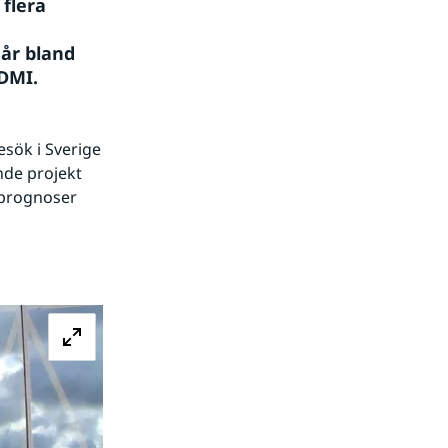
flera 
år bland 
MI. 
sök i Sverige 
de projekt 
prognoser 
Förstora bilden