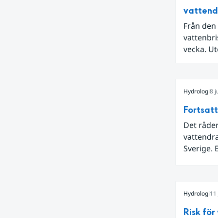
vatten
Från den 
vattenbri
vecka. Ut
passerad
av landet
nederbö
Hydrologi
8 j
Fortsatt
Det råder
vattendr
Sverige. 
meddelan
grundvat
Stockholm
Hydrologi
11 
Hugo Rud
Risk för