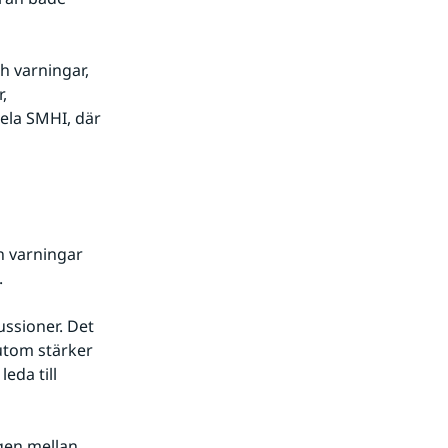
 varningar, 
 
ela SMHI, där 
 varningar 
.
sioner. Det 
utom stärker 
da till 
gen mellan 