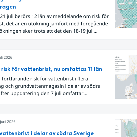
dragen
21 juli berörs 12 län av meddelande om risk för
st, det är en utökning jämfört med föregående
ökningen sker trots att det den 18-19 juli
e flertalet regnområden över den södra halvan
 och att det på en del håll då kom rikliga
rdsmängder.
uli 2026
 risk för vattenbrist, nu omfattas 11 län
 fortfarande risk för vattenbrist i flera
ag och grundvattenmagasin i delar av södra
Efter uppdatering den 7 juli omfattar
det om risk för vattenbrist nu även
tenmagasin i Hallands, Östergötlands,
s och Uppsala län. Totalt omfattas 11 län, säger
juni 2026
ebeck, vakthavande hydrolog på SMHI.
 vattenbrist i delar av södra Sverige