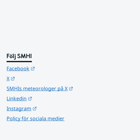
Följ SMHI
Länk till annan webbplats.
Facebook
Länk till annan webbplats.
X
Länk till annan webbplats.
SMHIs meteorologer på X
Länk till annan webbplats.
Linkedin
Länk till annan webbplats.
Instagram
Policy för sociala medier