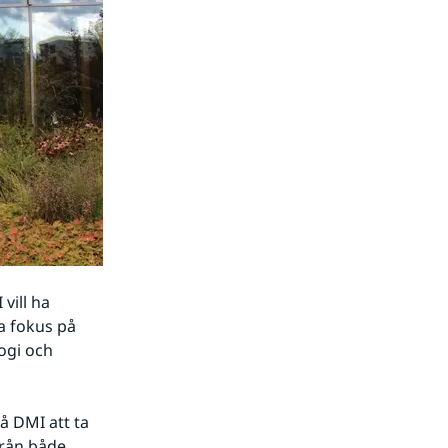
ill ha 
a fokus på 
gi och 
 DMI att ta 
rån både 