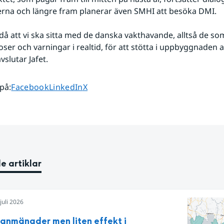
rna och längre fram planerar även SMHI att besöka DMI.
då att vi ska sitta med de danska vakthavande, alltså de som
er och varningar i realtid, för att stötta i uppbyggnaden av
vslutar Jafet.
Dela sidan på
Dela sidan på
Dela sidan på
 på
:
Facebook
LinkedIn
X
e artiklar
juli 2026
egnmängder men liten effekt i