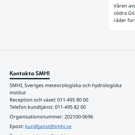
Våren av
södra Göt
råder for
Sverige f
vattendr
lågt . Det behövs fortsatt mer nederbörd över lång tid för
att åters
Kontakta SMHI
SMHI, Sveriges meteorologiska och hydrologiska 
institut
Reception och växel: 011-495 80 00
Telefon kundtjänst: 011-495 82 00
Organisationsnummer: 202100-0696
Epost: 
kundtjanst@smhi.se