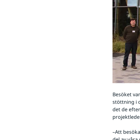
Besöket var
stöttning i
det de efte
projektlede
–Att besöka
del av våra