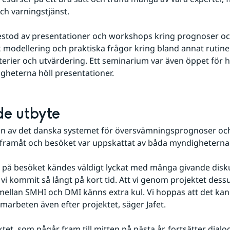
ch varningstjänst.
stod av presentationer och workshops kring prognoser och
 modellering och praktiska frågor kring bland annat rutiner,
terier och utvärdering. Ett seminarium var även öppet för h
heterna höll presentationer.
e utbyte
en av det danska systemet för översvämningsprognoser och
 framåt och besöket var uppskattat av båda myndigheterna
på besöket kändes väldigt lyckat med många givande diskus
t vi kommit så långt på kort tid. Att vi genom projektet dess
mellan SMHI och DMI känns extra kul. Vi hoppas att det kan le
amarbeten även efter projektet, säger Jafet.
tet, som pågår fram till mitten på nästa år, fortsätter dialo