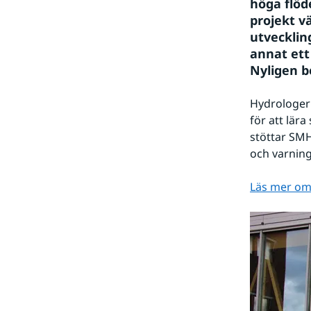
höga flöd
projekt v
utvecklin
annat ett
Nyligen b
Hydrologer 
för att lär
stöttar SMH
och varnin
Läs mer om 