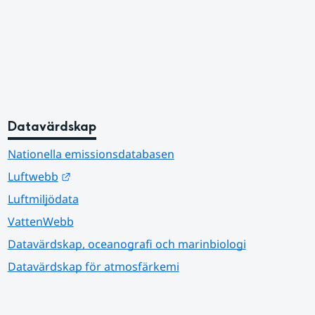
Datavärdskap
Nationella emissionsdatabasen
Länk till annan webbplats.
Luftwebb
Luftmiljödata
VattenWebb
Datavärdskap, oceanografi och marinbiologi
Datavärdskap för atmosfärkemi