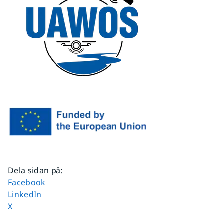
Dela sidan på
:
Dela sidan på
Facebook
Dela sidan på
LinkedIn
Dela sidan på
X