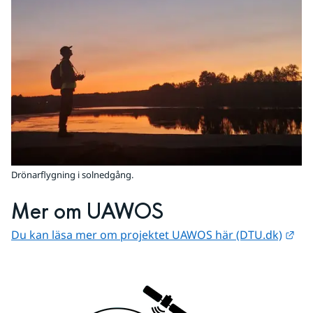
Drönarflygning i solnedgång.
Mer om UAWOS
Län
Du kan läsa mer om projektet UAWOS här (DTU.dk)