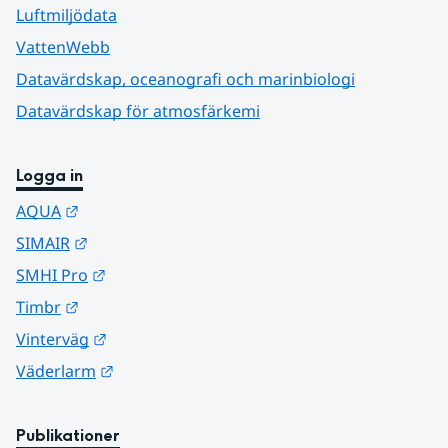
Luftmiljödata
VattenWebb
Datavärdskap, oceanografi och marinbiologi
Datavärdskap för atmosfärkemi
Logga in
Länk till annan webbplats.
AQUA
Länk till annan webbplats.
SIMAIR
Länk till annan webbplats.
SMHI Pro
Länk till annan webbplats.
Timbr
Länk till annan webbplats.
Vinterväg
Länk till annan webbplats.
Väderlarm
Publikationer