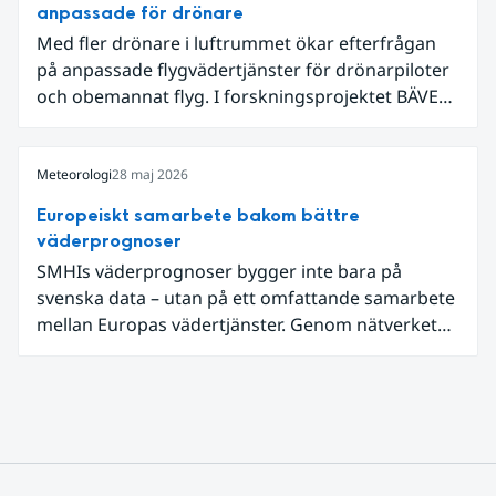
samhällsnytta genom meteorologiska satellitdata.
anpassade för drönare
Med fler drönare i luftrummet ökar efterfrågan
på anpassade flygvädertjänster för drönarpiloter
och obemannat flyg. I forskningsprojektet BÄVER
samarbetar LFV, SMHI och Lunds universitet för
att undersöka hur man kan utveckla vädertjänster
som möter dessa behov. Drygt halvvägs in i
Meteorologi
28 maj 2026
projektet har projektets intressenter samlats för
Europeiskt samarbete bakom bättre
en andra workshop som gav värdefulla insikter.
väderprognoser
SMHIs väderprognoser bygger inte bara på
svenska data – utan på ett omfattande samarbete
mellan Europas vädertjänster. Genom nätverket
EUMETNET delas data, kunskap och teknik för att
ge mer träffsäkra prognoser och bättre varningar.