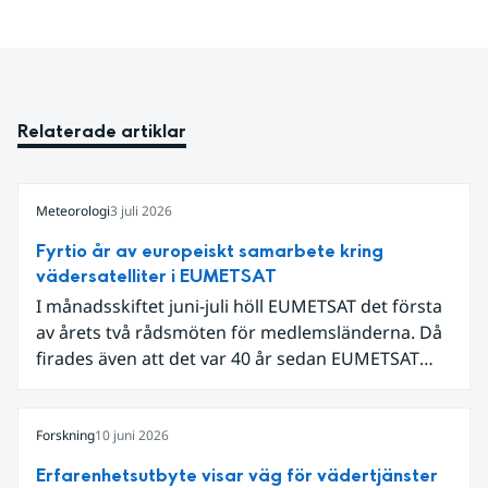
Relaterade artiklar
Meteorologi
3 juli 2026
Fyrtio år av europeiskt samarbete kring
vädersatelliter i EUMETSAT
I månadsskiftet juni-juli höll EUMETSAT det första
av årets två rådsmöten för medlemsländerna. Då
firades även att det var 40 år sedan EUMETSAT
grundades. Det som började med fyra
medarbetare i en villa i utkanten av Darmstadt har
nu vuxit till ett internationellt samarbete som
Forskning
10 juni 2026
både driver teknikutveckling och skapar
Erfarenhetsutbyte visar väg för vädertjänster