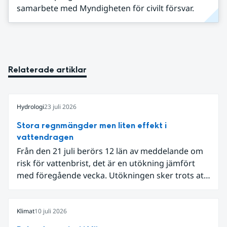
samarbete med Myndigheten för civilt försvar.
Relaterade artiklar
Hydrologi
23 juli 2026
Stora regnmängder men liten effekt i
vattendragen
Från den 21 juli berörs 12 län av meddelande om
risk för vattenbrist, det är en utökning jämfört
med föregående vecka. Utökningen sker trots att
det den 18-19 juli passerade flertalet
regnområden över den södra halvan av landet
och att det på en del håll då kom rikliga
Klimat
10 juli 2026
nederbördsmängder.