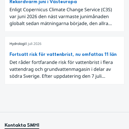
Rekordvarm juni i Västeuropa
Enligt Copernicus Climate Change Service (C3S)
var juni 2026 den näst varmaste junimånaden
globalt sedan mätningarna började, den allra
varmaste är juni 2024. Även för Europa i sin helhet
var det den näst varmaste juni och om vi
begränsar oss till Västeuropa var det den allra
Hydrologi
8 juli 2026
varmaste juni. Detta betingades till stor del av en
Fortsatt risk för vattenbrist, nu omfattas 11 län
extrem hetta i slutet av månaden. Världshavens
Det råder fortfarande risk för vattenbrist i flera
ytvattentemperaturer var den högsta som
vattendrag och grundvattenmagasin i delar av
uppmätts för en juni månad, vilket ligger i fas med
södra Sverige. Efter uppdatering den 7 juli
en framväxande El Niño i Stilla havet.
omfattar meddelandet om risk för vattenbrist nu
även grundvattenmagasin i Hallands,
Östergötlands, Stockholms och Uppsala län.
Totalt omfattas 11 län, säger Hugo Rudebeck,
vakthavande hydrolog på SMHI.
Kontakta SMHI