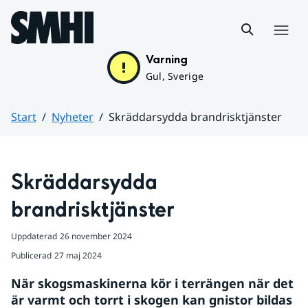
Hoppa till sidans innehåll
Meny
Varning
Gul, Sverige
Start
Nyheter
Skräddarsydda brandrisktjänster
Huvudinnehåll
Skräddarsydda 
brandrisktjänster
Uppdaterad
26 november 2024
Publicerad
27 maj 2024
När skogsmaskinerna kör i terrängen när det 
är varmt och torrt i skogen kan gnistor bildas 