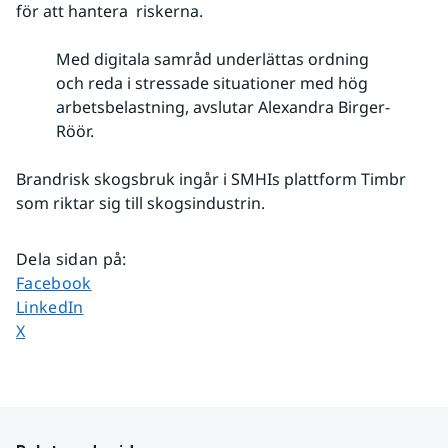
för att hantera  riskerna.
Med digitala samråd underlättas ordning
och reda i stressade situationer med hög
arbetsbelastning, avslutar Alexandra Birger-
Röör.
Brandrisk skogsbruk ingår i SMHIs plattform Timbr 
som riktar sig till skogsindustrin.
Dela sidan på
:
Dela sidan på
Facebook
Dela sidan på
LinkedIn
Dela sidan på
X