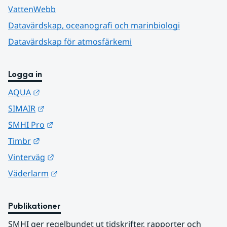
VattenWebb
Datavärdskap, oceanografi och marinbiologi
Datavärdskap för atmosfärkemi
Logga in
Länk till annan webbplats.
AQUA
Länk till annan webbplats.
SIMAIR
Länk till annan webbplats.
SMHI Pro
Länk till annan webbplats.
Timbr
Länk till annan webbplats.
Vinterväg
Länk till annan webbplats.
Väderlarm
Publikationer
SMHI ger regelbundet ut tidskrifter, rapporter och 