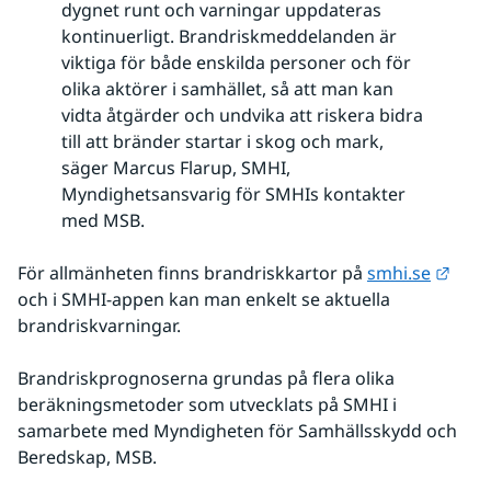
dygnet runt och varningar uppdateras
kontinuerligt. Brandriskmeddelanden är
viktiga för både enskilda personer och för
olika aktörer i samhället, så att man kan
vidta åtgärder och undvika att riskera bidra
till att bränder startar i skog och mark,
säger Marcus Flarup, SMHI,
Myndighetsansvarig för SMHIs kontakter
med MSB.
Länk 
För allmänheten finns brandriskkartor på 
smhi.se
och i SMHI-appen kan man enkelt se aktuella 
brandriskvarningar.
Brandriskprognoserna grundas på flera olika 
beräkningsmetoder som utvecklats på SMHI i 
samarbete med Myndigheten för Samhällsskydd och 
Beredskap, MSB.