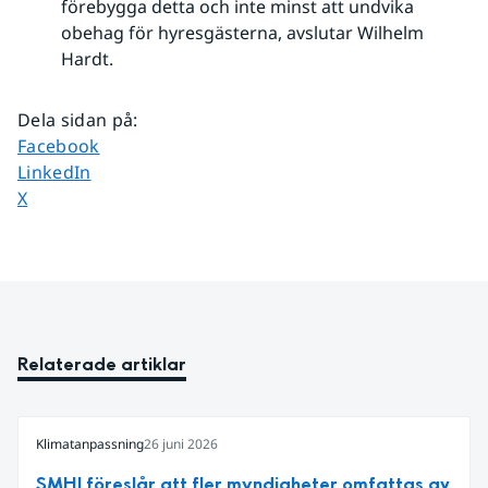
förebygga detta och inte minst att undvika
obehag för hyresgästerna, avslutar Wilhelm
Hardt.
Dela sidan på
:
Dela sidan på
Facebook
Dela sidan på
LinkedIn
Dela sidan på
X
Relaterade artiklar
Klimatanpassning
26 juni 2026
SMHI föreslår att fler myndigheter omfattas av