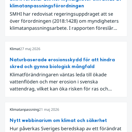
klimatanpassningsförordningen
SMHI har redovisat regeringsuppdraget att se
över förordningen (2018:1428) om myndigheters
klimatanpassningsarbete. I rapporten föreslår
SMHI flera förändringar för att bredda och stärka
statens arbete med klimatanpassning.
Klimat
27 maj 2026
Naturbaserade erosionsskydd för att hindra
skred och gynna biologisk mångfald
Klimatförändringaren väntas leda till ökade
vattenflöden och mer erosion i svenska
vattendrag, vilket kan öka risken för ras och
skred. Längs Klarälven i Värmland riskerade
erosion att påverka väg 62, som på flera sträckor
ligger nära älven. När Trafikverket skulle säkra
Klimatanpassning
21 maj 2026
vägen valde myndigheten, tillsammans med
Nytt webbinarium om klimat och säkerhet
Statens geotekniska institut (SGI), att arbeta med
Hur påverkas Sveriges beredskap av ett förändrat
naturbaserade erosionsskydd där teknisk