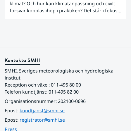
klimat? Och hur kan klimatanpassning och civilt
säkerhet kombineras med biologisk mångfald och
försvar kopplas ihop i praktiken? Det står i fokus i
hänsyn till landskapet.
ett nytt webbinarium som Nationellt
kunskapscentrum för klimatanpassning vid SMHI
och Myndigheten för civilt försvar arrangerar
tillsammans den 3 juni.
Kontakta SMHI
SMHI, Sveriges meteorologiska och hydrologiska 
institut
Reception och växel: 011-495 80 00
Telefon kundtjänst: 011-495 82 00
Organisationsnummer: 202100-0696
Epost: 
kundtjanst@smhi.se
Epost: 
registrator@smhi.se
Press