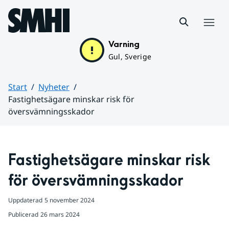
Hoppa till sidans innehåll
Meny
Varning
Gul, Sverige
Start
Nyheter
Fastighetsägare minskar risk för
översvämningsskador
Huvudinnehåll
Fastighetsägare minskar risk 
för översvämningsskador
Uppdaterad
5 november 2024
Publicerad
26 mars 2024