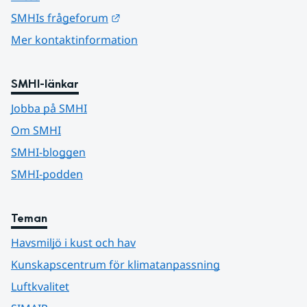
Länk till annan webbplats.
SMHIs frågeforum
Mer kontaktinformation
SMHI-länkar
Jobba på SMHI
Om SMHI
SMHI-bloggen
SMHI-podden
Teman
Havsmiljö i kust och hav
Kunskapscentrum för klimatanpassning
Luftkvalitet