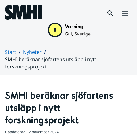
Hoppa till sidans innehåll
Meny
Varning
Gul, Sverige
Start
Nyheter
SMHI beräknar sjöfartens utsläpp i nytt
forskningsprojekt
Huvudinnehåll
SMHI beräknar sjöfartens 
utsläpp i nytt 
forskningsprojekt
Uppdaterad
12 november 2024