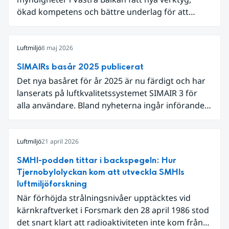
ökad kompetens och bättre underlag för att
arbeta med luftkvalitet. När deltagarna samlades i
Sarajevo i början av juni för att avsluta projektet
Partnership for Improving Air Quality in the
Luftmiljö
8 maj 2026
Western Balkans stod resultaten i fokus, från
SIMAIRs basår 2025 publicerat
lokala utsläppsinventeringar till nya digitala
Det nya basåret för år 2025 är nu färdigt och har
verktyg för att analysera och kommunicera
lanserats på luftkvalitetssystemet SIMAIR 3 för
luftkvalitetsdata.
alla användare. Bland nyheterna ingår införandet
av PM2,5 som beräkningsparameter samt en
uppdaterad beräkningsmetod för urbana
bakgrundshalter.
Luftmiljö
21 april 2026
SMHI-podden tittar i backspegeln: Hur
Tjernobylolyckan kom att utveckla SMHIs
luftmiljöforskning
När förhöjda strålningsnivåer upptäcktes vid
kärnkraftverket i Forsmark den 28 april 1986 stod
det snart klart att radioaktiviteten inte kom från