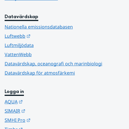
Datavärdskap
Nationella emissionsdatabasen
Länk till annan webbplats.
Luftwebb
Luftmiljödata
VattenWebb
Datavärdskap, oceanografi och marinbiologi
Datavärdskap för atmosfärkemi
Logga in
Länk till annan webbplats.
AQUA
Länk till annan webbplats.
SIMAIR
Länk till annan webbplats.
SMHI Pro