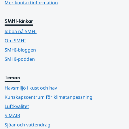
Mer kontaktinformation
SMHI-länkar
Jobba på SMHI
Om SMHI
SMHI-bloggen
SMHI-podden
Teman
Havsmiljö i kust och hav
Kunskapscentrum för klimatanpassning
Luftkvalitet
SIMAIR
Sjöar och vattendrag