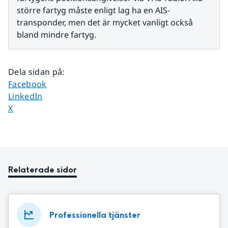
större fartyg måste enligt lag ha en AIS-
transponder, men det är mycket vanligt också 
bland mindre fartyg.
Dela sidan på
:
Dela sidan på
Facebook
Dela sidan på
LinkedIn
Dela sidan på
X
Relaterade sidor
Professionella tjänster