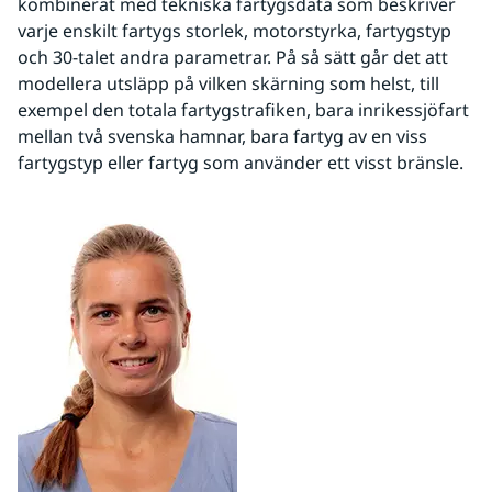
kombinerat med tekniska fartygsdata som beskriver 
varje enskilt fartygs storlek, motorstyrka, fartygstyp 
och 30-talet andra parametrar. På så sätt går det att 
modellera utsläpp på vilken skärning som helst, till 
exempel den totala fartygstrafiken, bara inrikessjöfart 
mellan två svenska hamnar, bara fartyg av en viss 
fartygstyp eller fartyg som använder ett visst bränsle.