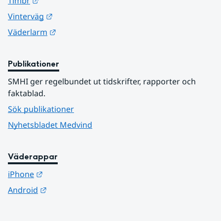
Länk till annan webbplats.
Timbr
Länk till annan webbplats.
Vinterväg
Länk till annan webbplats.
Väderlarm
Publikationer
SMHI ger regelbundet ut tidskrifter, rapporter och 
faktablad.
Sök publikationer
Nyhetsbladet Medvind
Väderappar
Länk till annan webbplats.
iPhone
Länk till annan webbplats.
Android