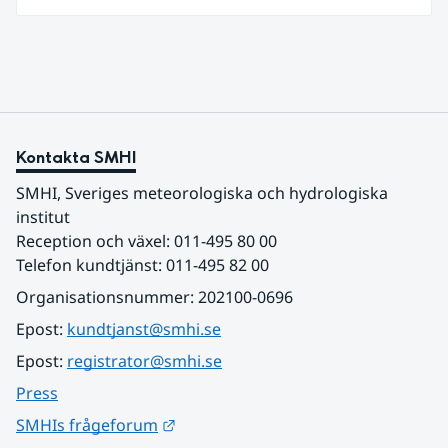
ett lokalt utsläpp. Med en förhållandevis enkel
beräkning kunde en SMHI-medarbetare visa att
utsläppet troligen kom från sydvästra
Sovjetunionen. Det lade grunden till stora delar av
den luftmiljöverksamhet som idag finns på SMHI.
Kontakta SMHI
SMHI, Sveriges meteorologiska och hydrologiska 
institut
Reception och växel: 011-495 80 00
Telefon kundtjänst: 011-495 82 00
Organisationsnummer: 202100-0696
Epost: 
kundtjanst@smhi.se
Epost: 
registrator@smhi.se
Press
Länk till annan webbplats.
SMHIs frågeforum