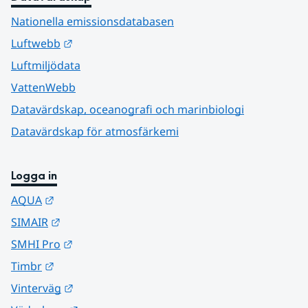
Nationella emissionsdatabasen
Länk till annan webbplats.
Luftwebb
Luftmiljödata
VattenWebb
Datavärdskap, oceanografi och marinbiologi
Datavärdskap för atmosfärkemi
Logga in
Länk till annan webbplats.
AQUA
Länk till annan webbplats.
SIMAIR
Länk till annan webbplats.
SMHI Pro
Länk till annan webbplats.
Timbr
Länk till annan webbplats.
Vinterväg