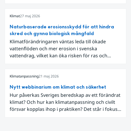
SMHI flera förändringar för att bredda och stärka
statens arbete med klimatanpassning.
Klimat
27 maj 2026
Naturbaserade erosionsskydd för att hindra
skred och gynna biologisk mångfald
Klimatförändringaren väntas leda till ökade
vattenflöden och mer erosion i svenska
vattendrag, vilket kan öka risken för ras och
skred. Längs Klarälven i Värmland riskerade
erosion att påverka väg 62, som på flera sträckor
ligger nära älven. När Trafikverket skulle säkra
Klimatanpassning
21 maj 2026
vägen valde myndigheten, tillsammans med
Nytt webbinarium om klimat och säkerhet
Statens geotekniska institut (SGI), att arbeta med
Hur påverkas Sveriges beredskap av ett förändrat
naturbaserade erosionsskydd där teknisk
klimat? Och hur kan klimatanpassning och civilt
säkerhet kombineras med biologisk mångfald och
försvar kopplas ihop i praktiken? Det står i fokus i
hänsyn till landskapet.
ett nytt webbinarium som Nationellt
kunskapscentrum för klimatanpassning vid SMHI
och Myndigheten för civilt försvar arrangerar