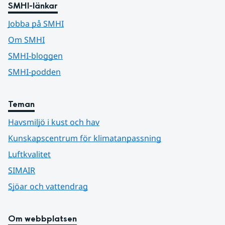
SMHI-länkar
Jobba på SMHI
Om SMHI
SMHI-bloggen
SMHI-podden
Teman
Havsmiljö i kust och hav
Kunskapscentrum för klimatanpassning
Luftkvalitet
SIMAIR
Sjöar och vattendrag
Om webbplatsen