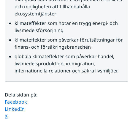
och möjligheten att tillhandahålla 
ekosystemtjänster
klimateffekter som hotar en trygg energi- och 
livsmedelsförsörjning
klimateffekter som påverkar förutsättningar för 
finans- och försäkringsbranschen
globala klimateffekter som påverkar handel, 
livsmedelsproduktion, immigration, 
internationella relationer och säkra livsmiljöer.
Dela sidan på
:
Dela sidan på
Facebook
Dela sidan på
LinkedIn
Dela sidan på
X