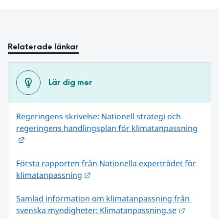
Relaterade länkar
Lär dig mer
Regeringens skrivelse: Nationell strategi och 
regeringens handlingsplan för klimatanpassning
Länk till annan webbplats.
Första rapporten från Nationella expertrådet för 
Länk till annan webbplats.
klimatanpassning
Samlad information om klimatanpassning från 
Länk till
svenska myndigheter: Klimatanpassning.se