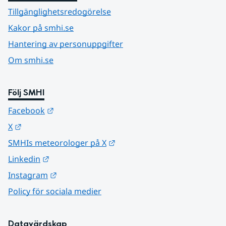
Tillgänglighetsredogörelse
Kakor på smhi.se
Hantering av personuppgifter
Om smhi.se
Följ SMHI
Länk till annan webbplats.
Facebook
Länk till annan webbplats.
X
Länk till annan webbplats.
SMHIs meteorologer på X
Länk till annan webbplats.
Linkedin
Länk till annan webbplats.
Instagram
Policy för sociala medier
Datavärdskap