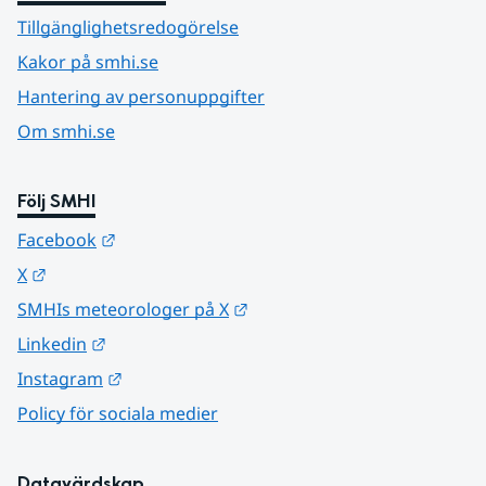
Tillgänglighetsredogörelse
Kakor på smhi.se
Hantering av personuppgifter
Om smhi.se
Följ SMHI
Länk till annan webbplats.
Facebook
Länk till annan webbplats.
X
Länk till annan webbplats.
SMHIs meteorologer på X
Länk till annan webbplats.
Linkedin
Länk till annan webbplats.
Instagram
Policy för sociala medier
Datavärdskap