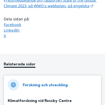
Pressmeddelande om rapporten State of the Global 
Länk t
Climate 2023, på WMO:s webbplats, på engelska
Dela sidan på
:
Dela sidan på
Facebook
Dela sidan på
LinkedIn
Dela sidan på
X
Relaterade sidor
Forskning och utveckling
Klimatforskning vid Rossby Centre