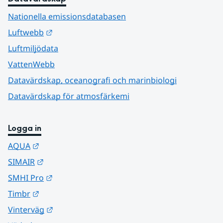
Nationella emissionsdatabasen
Länk till annan webbplats.
Luftwebb
Luftmiljödata
VattenWebb
Datavärdskap, oceanografi och marinbiologi
Datavärdskap för atmosfärkemi
Logga in
Länk till annan webbplats.
AQUA
Länk till annan webbplats.
SIMAIR
Länk till annan webbplats.
SMHI Pro
Länk till annan webbplats.
Timbr
Länk till annan webbplats.
Vinterväg