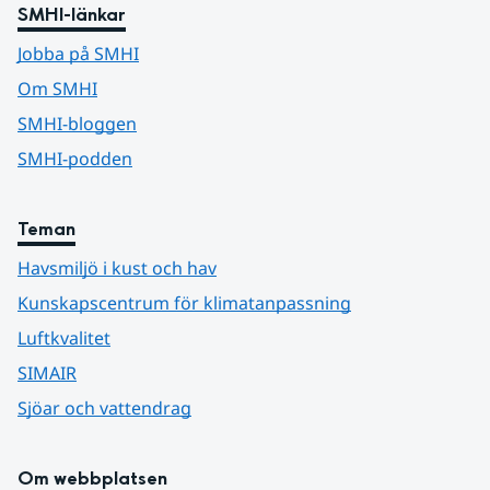
SMHI-länkar
Jobba på SMHI
Om SMHI
SMHI-bloggen
SMHI-podden
Teman
Havsmiljö i kust och hav
Kunskapscentrum för klimatanpassning
Luftkvalitet
SIMAIR
Sjöar och vattendrag
Om webbplatsen