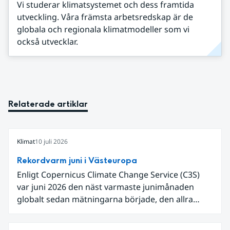
Vi studerar klimatsystemet och dess framtida
utveckling. Våra främsta arbetsredskap är de
globala och regionala klimatmodeller som vi
också utvecklar.
Relaterade artiklar
Klimat
10 juli 2026
Rekordvarm juni i Västeuropa
Enligt Copernicus Climate Change Service (C3S)
var juni 2026 den näst varmaste junimånaden
globalt sedan mätningarna började, den allra
varmaste är juni 2024. Även för Europa i sin helhet
var det den näst varmaste juni och om vi