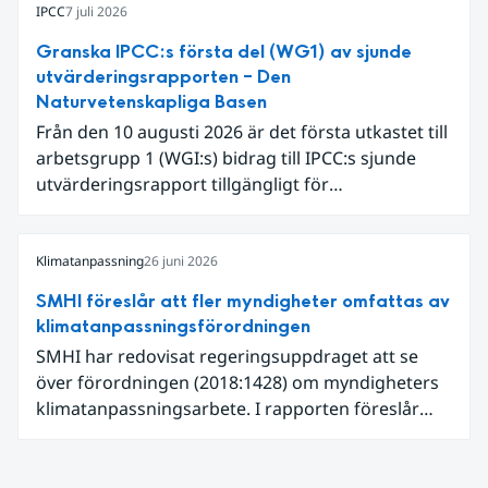
begränsar oss till Västeuropa var det den allra
IPCC
7 juli 2026
varmaste juni. Detta betingades till stor del av en
Granska IPCC:s första del (WG1) av sjunde
extrem hetta i slutet av månaden. Världshavens
utvärderingsrapporten – Den
ytvattentemperaturer var den högsta som
Naturvetenskapliga Basen
uppmätts för en juni månad, vilket ligger i fas med
Från den 10 augusti 2026 är det första utkastet till
en framväxande El Niño i Stilla havet.
arbetsgrupp 1 (WGI:s) bidrag till IPCC:s sjunde
utvärderingsrapport tillgängligt för
expertgranskning. Du kan redan nu registrera dig
som expertgranskare!
Klimatanpassning
26 juni 2026
SMHI föreslår att fler myndigheter omfattas av
klimatanpassningsförordningen
SMHI har redovisat regeringsuppdraget att se
över förordningen (2018:1428) om myndigheters
klimatanpassningsarbete. I rapporten föreslår
SMHI flera förändringar för att bredda och stärka
statens arbete med klimatanpassning.