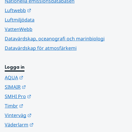
Nationella emissionsdatabasen
Länk till annan webbplats.
Luftwebb
Luftmiljödata
VattenWebb
Datavärdskap, oceanografi och marinbiologi
Datavärdskap för atmosfärkemi
Logga in
Länk till annan webbplats.
AQUA
Länk till annan webbplats.
SIMAIR
Länk till annan webbplats.
SMHI Pro
Länk till annan webbplats.
Timbr
Länk till annan webbplats.
Vinterväg
Länk till annan webbplats.
Väderlarm