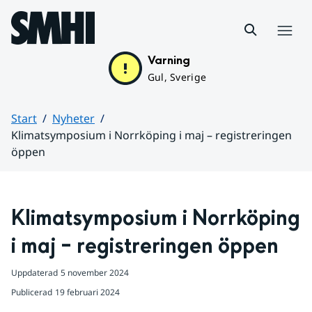
Hoppa till sidans innehåll
Meny
Varning
Gul, Sverige
Start
Nyheter
Klimatsymposium i Norrköping i maj – registreringen
öppen
Huvudinnehåll
Klimatsymposium i Norrköping 
i maj – registreringen öppen
Uppdaterad
5 november 2024
Publicerad
19 februari 2024