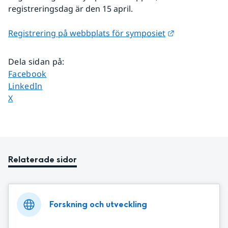
registreringsdag är den 15 april.
Länk till ann
Registrering på webbplats för symposiet
Dela sidan på
:
Dela sidan på
Facebook
Dela sidan på
LinkedIn
Dela sidan på
X
Relaterade sidor
Forskning och utveckling