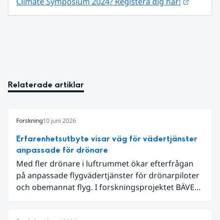
Länk til
Climate Symposium 2024? Registera dig här!
Relaterade artiklar
Forskning
10 juni 2026
Erfarenhetsutbyte visar väg för vädertjänster
anpassade för drönare
Med fler drönare i luftrummet ökar efterfrågan
på anpassade flygvädertjänster för drönarpiloter
och obemannat flyg. I forskningsprojektet BÄVER
samarbetar LFV, SMHI och Lunds universitet för
att undersöka hur man kan utveckla vädertjänster