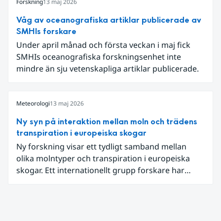
som möter dessa behov. Drygt halvvägs in i
Forskning
13 maj 2026
projektet har projektets intressenter samlats för
Våg av oceanografiska artiklar publicerade av
en andra workshop som gav värdefulla insikter.
SMHIs forskare
Under april månad och första veckan i maj fick
SMHIs oceanografiska forskningsenhet inte
mindre än sju vetenskapliga artiklar publicerade.
Meteorologi
13 maj 2026
Ny syn på interaktion mellan moln och trädens
transpiration i europeiska skogar
Ny forskning visar ett tydligt samband mellan
olika molntyper och transpiration i europeiska
skogar. Ett internationellt grupp forskare har
beräknat hur det påverkar mängden fukt som
träden avger till atmosfären när molnigheten
förändras, något som också påverkar vattnets
kretslopp på jorden.