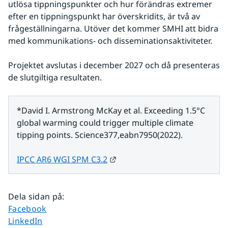
utlösa tippningspunkter och hur förändras extremer 
efter en tippningspunkt har överskridits, är två av 
frågeställningarna. Utöver det kommer SMHI att bidra 
med kommunikations- och disseminationsaktiviteter.
Projektet avslutas i december 2027 och då presenteras 
de slutgiltiga resultaten.
*David I. Armstrong McKay et al. Exceeding 1.5°C 
global warming could trigger multiple climate 
tipping points. Science377,eabn7950(2022).
Länk till annan webbplats.
IPCC AR6 WGI SPM C3.2
Dela sidan på
:
Dela sidan på
Facebook
Dela sidan på
LinkedIn