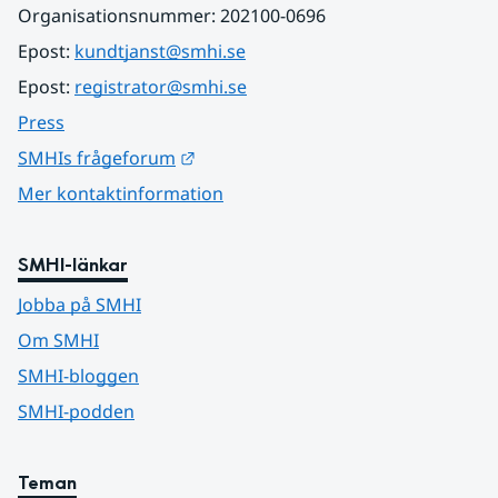
Organisationsnummer: 202100-0696
Epost: 
kundtjanst@smhi.se
Epost: 
registrator@smhi.se
Press
Länk till annan webbplats.
SMHIs frågeforum
Mer kontaktinformation
SMHI-länkar
Jobba på SMHI
Om SMHI
SMHI-bloggen
SMHI-podden
Teman