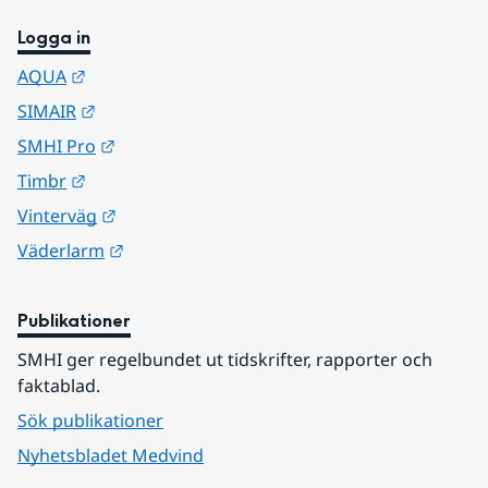
Logga in
Länk till annan webbplats.
AQUA
Länk till annan webbplats.
SIMAIR
Länk till annan webbplats.
SMHI Pro
Länk till annan webbplats.
Timbr
Länk till annan webbplats.
Vinterväg
Länk till annan webbplats.
Väderlarm
Publikationer
SMHI ger regelbundet ut tidskrifter, rapporter och 
faktablad.
Sök publikationer
Nyhetsbladet Medvind