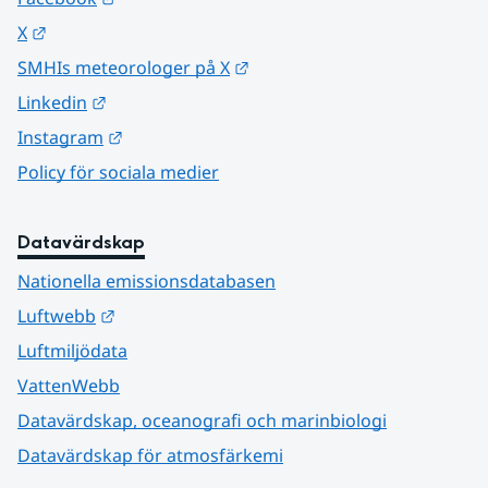
Länk till annan webbplats.
X
Länk till annan webbplats.
SMHIs meteorologer på X
Länk till annan webbplats.
Linkedin
Länk till annan webbplats.
Instagram
Policy för sociala medier
Datavärdskap
Nationella emissionsdatabasen
Länk till annan webbplats.
Luftwebb
Luftmiljödata
VattenWebb
Datavärdskap, oceanografi och marinbiologi
Datavärdskap för atmosfärkemi