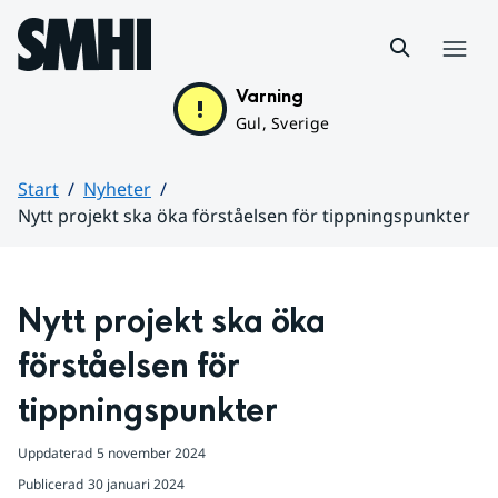
Hoppa till sidans innehåll
Meny
Varning
Gul, Sverige
Start
Nyheter
Nytt projekt ska öka förståelsen för tippningspunkter
Huvudinnehåll
Nytt projekt ska öka 
förståelsen för 
tippningspunkter
Uppdaterad
5 november 2024
Publicerad
30 januari 2024