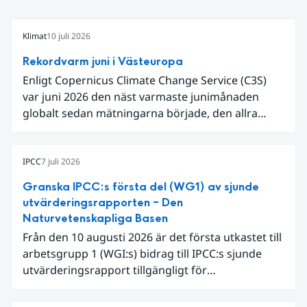
Klimat
10 juli 2026
Rekordvarm juni i Västeuropa
Enligt Copernicus Climate Change Service (C3S)
var juni 2026 den näst varmaste junimånaden
globalt sedan mätningarna började, den allra
varmaste är juni 2024. Även för Europa i sin helhet
var det den näst varmaste juni och om vi
begränsar oss till Västeuropa var det den allra
IPCC
7 juli 2026
varmaste juni. Detta betingades till stor del av en
Granska IPCC:s första del (WG1) av sjunde
extrem hetta i slutet av månaden. Världshavens
utvärderingsrapporten – Den
ytvattentemperaturer var den högsta som
Naturvetenskapliga Basen
uppmätts för en juni månad, vilket ligger i fas med
Från den 10 augusti 2026 är det första utkastet till
en framväxande El Niño i Stilla havet.
arbetsgrupp 1 (WGI:s) bidrag till IPCC:s sjunde
utvärderingsrapport tillgängligt för
expertgranskning. Du kan redan nu registrera dig
som expertgranskare!