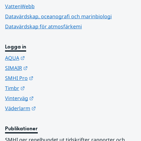
VattenWebb
Datavärdskap, oceanografi och marinbiologi
Datavärdskap för atmosfärkemi
Logga in
Länk till annan webbplats.
AQUA
Länk till annan webbplats.
SIMAIR
Länk till annan webbplats.
SMHI Pro
Länk till annan webbplats.
Timbr
Länk till annan webbplats.
Vinterväg
Länk till annan webbplats.
Väderlarm
Publikationer
SMHI ger regelbundet ut tidskrifter, rapporter och 