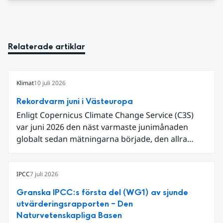
Relaterade artiklar
Klimat
10 juli 2026
Rekordvarm juni i Västeuropa
Enligt Copernicus Climate Change Service (C3S)
var juni 2026 den näst varmaste junimånaden
globalt sedan mätningarna började, den allra
varmaste är juni 2024. Även för Europa i sin helhet
var det den näst varmaste juni och om vi
begränsar oss till Västeuropa var det den allra
IPCC
7 juli 2026
varmaste juni. Detta betingades till stor del av en
Granska IPCC:s första del (WG1) av sjunde
extrem hetta i slutet av månaden. Världshavens
utvärderingsrapporten – Den
ytvattentemperaturer var den högsta som
Naturvetenskapliga Basen
uppmätts för en juni månad, vilket ligger i fas med