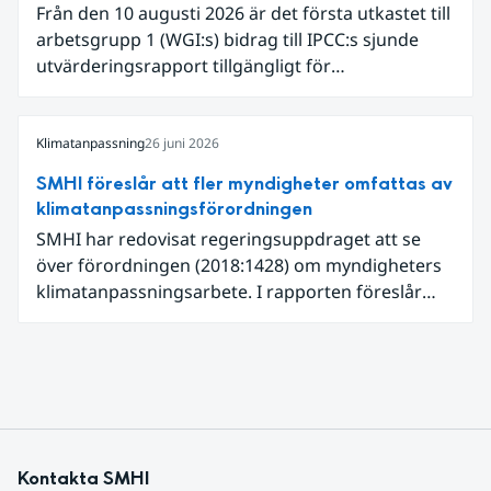
Från den 10 augusti 2026 är det första utkastet till
en framväxande El Niño i Stilla havet.
arbetsgrupp 1 (WGI:s) bidrag till IPCC:s sjunde
utvärderingsrapport tillgängligt för
expertgranskning. Du kan redan nu registrera dig
som expertgranskare!
Klimatanpassning
26 juni 2026
SMHI föreslår att fler myndigheter omfattas av
klimatanpassningsförordningen
SMHI har redovisat regeringsuppdraget att se
över förordningen (2018:1428) om myndigheters
klimatanpassningsarbete. I rapporten föreslår
SMHI flera förändringar för att bredda och stärka
statens arbete med klimatanpassning.
Kontakta SMHI