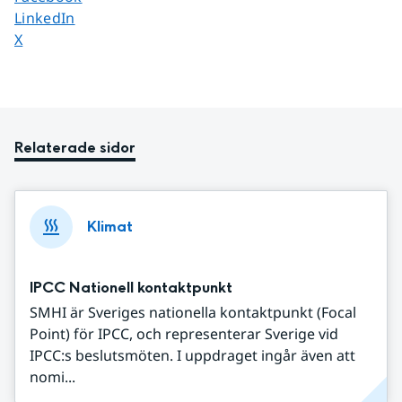
Dela sidan på
LinkedIn
Dela sidan på
X
Relaterade sidor
Klimat
IPCC Nationell kontaktpunkt
SMHI är Sveriges nationella kontaktpunkt (Focal
Point) för IPCC, och representerar Sverige vid
IPCC:s beslutsmöten. I uppdraget ingår även att
nomi...