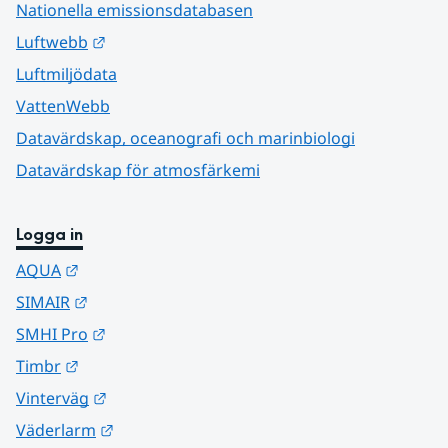
Nationella emissionsdatabasen
Länk till annan webbplats.
Luftwebb
Luftmiljödata
VattenWebb
Datavärdskap, oceanografi och marinbiologi
Datavärdskap för atmosfärkemi
Logga in
Länk till annan webbplats.
AQUA
Länk till annan webbplats.
SIMAIR
Länk till annan webbplats.
SMHI Pro
Länk till annan webbplats.
Timbr
Länk till annan webbplats.
Vinterväg
Länk till annan webbplats.
Väderlarm