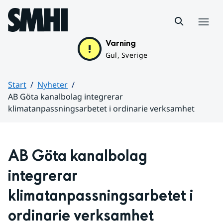
Hoppa till sidans innehåll
Meny
Varning
Gul, Sverige
Start
Nyheter
AB Göta kanalbolag integrerar
klimatanpassningsarbetet i ordinarie verksamhet
Huvudinnehåll
AB Göta kanalbolag 
integrerar 
klimatanpassningsarbetet i 
ordinarie verksamhet