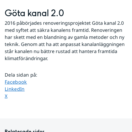
Göta kanal 2.0
2016 påbörjades renoveringsprojektet Göta kanal 2.0 
med syftet att säkra kanalens framtid. Renoveringen 
har skett med en blandning av gamla metoder och ny 
teknik. Genom att ha att anpassat kanalanläggningen 
står kanalen nu bättre rustad att hantera framtida 
klimatförändringar.
Dela sidan på
:
Dela sidan på
Facebook
Dela sidan på
LinkedIn
Dela sidan på
X
Relaterade sidor