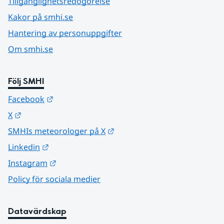
Tillgänglighetsredogörelse
Kakor på smhi.se
Hantering av personuppgifter
Om smhi.se
Följ SMHI
Länk till annan webbplats.
Facebook
Länk till annan webbplats.
X
Länk till annan webbplats.
SMHIs meteorologer på X
Länk till annan webbplats.
Linkedin
Länk till annan webbplats.
Instagram
Policy för sociala medier
Datavärdskap