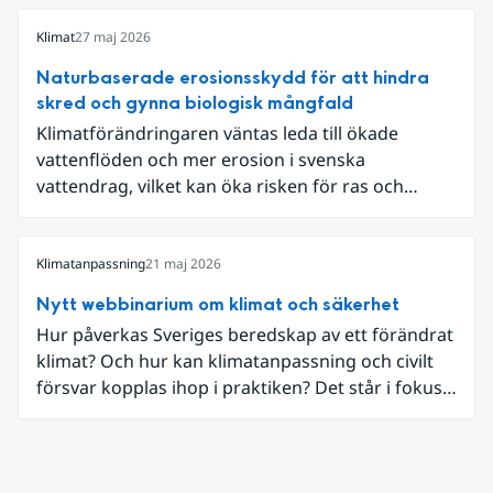
statens arbete med klimatanpassning.
Klimat
27 maj 2026
Naturbaserade erosionsskydd för att hindra
skred och gynna biologisk mångfald
Klimatförändringaren väntas leda till ökade
vattenflöden och mer erosion i svenska
vattendrag, vilket kan öka risken för ras och
skred. Längs Klarälven i Värmland riskerade
erosion att påverka väg 62, som på flera sträckor
ligger nära älven. När Trafikverket skulle säkra
Klimatanpassning
21 maj 2026
vägen valde myndigheten, tillsammans med
Nytt webbinarium om klimat och säkerhet
Statens geotekniska institut (SGI), att arbeta med
Hur påverkas Sveriges beredskap av ett förändrat
naturbaserade erosionsskydd där teknisk
klimat? Och hur kan klimatanpassning och civilt
säkerhet kombineras med biologisk mångfald och
försvar kopplas ihop i praktiken? Det står i fokus i
hänsyn till landskapet.
ett nytt webbinarium som Nationellt
kunskapscentrum för klimatanpassning vid SMHI
och Myndigheten för civilt försvar arrangerar
tillsammans den 3 juni.