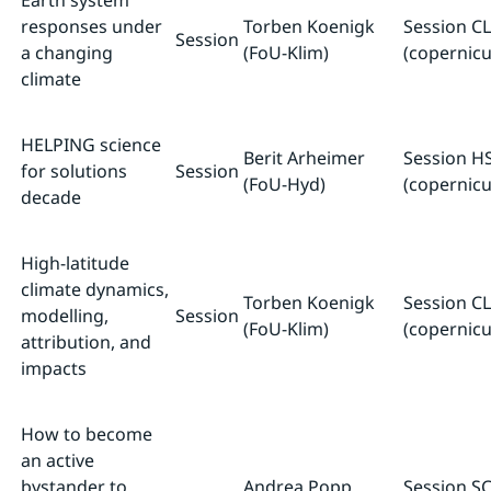
Earth system
responses under
Torben Koenigk
Session CL
Session
a changing
(FoU-Klim)
(copernicu
climate
HELPING science
Berit Arheimer
Session HS
for solutions
Session
(FoU-Hyd)
(copernicu
decade
High-latitude
climate dynamics,
Torben Koenigk
Session CL
modelling,
Session
(FoU-Klim)
(copernicu
attribution, and
impacts
How to become
an active
bystander to
Andrea Popp
Session SC