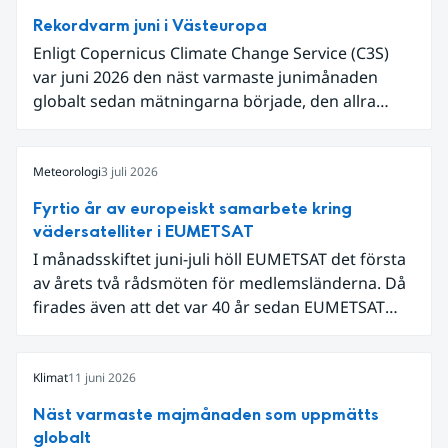
Rekordvarm juni i Västeuropa
Enligt Copernicus Climate Change Service (C3S)
var juni 2026 den näst varmaste junimånaden
globalt sedan mätningarna började, den allra
varmaste är juni 2024. Även för Europa i sin helhet
var det den näst varmaste juni och om vi
begränsar oss till Västeuropa var det den allra
Meteorologi
3 juli 2026
varmaste juni. Detta betingades till stor del av en
Fyrtio år av europeiskt samarbete kring
extrem hetta i slutet av månaden. Världshavens
vädersatelliter i EUMETSAT
ytvattentemperaturer var den högsta som
I månadsskiftet juni-juli höll EUMETSAT det första
uppmätts för en juni månad, vilket ligger i fas med
av årets två rådsmöten för medlemsländerna. Då
en framväxande El Niño i Stilla havet.
firades även att det var 40 år sedan EUMETSAT
grundades. Det som började med fyra
medarbetare i en villa i utkanten av Darmstadt har
nu vuxit till ett internationellt samarbete som
Klimat
11 juni 2026
både driver teknikutveckling och skapar
Näst varmaste majmånaden som uppmätts
samhällsnytta genom meteorologiska satellitdata.
globalt