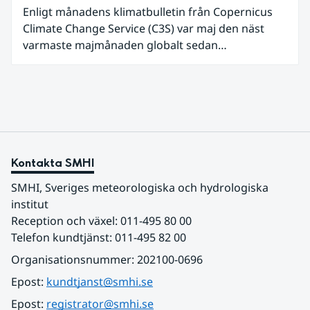
Enligt månadens klimatbulletin från Copernicus
Climate Change Service (C3S) var maj den näst
varmaste majmånaden globalt sedan
mätningarna började, med en intensiv värmebölja
i västra Europa. Även världshaven var ovanligt
varma – havsytetemperaturerna var de näst
högsta som noterats för en majmånad, med
extremt höga temperaturer i tropiska Stilla havet.
Kontakta SMHI
SMHI, Sveriges meteorologiska och hydrologiska 
institut
Reception och växel: 011-495 80 00
Telefon kundtjänst: 011-495 82 00
Organisationsnummer: 202100-0696
Epost: 
kundtjanst@smhi.se
Epost: 
registrator@smhi.se