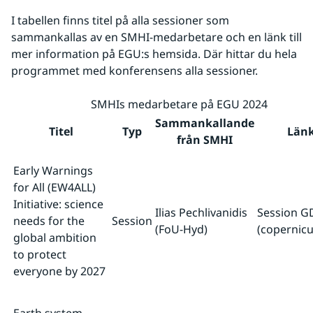
I tabellen finns titel på alla sessioner som 
sammankallas av en SMHI-medarbetare och en länk till 
mer information på EGU:s hemsida. Där hittar du hela 
programmet med konferensens alla sessioner.
SMHIs medarbetare på EGU 2024
Sammankallande
Titel
Typ
Län
från SMHI
Early Warnings
for All (EW4ALL)
Initiative: science
Ilias Pechlivanidis
Session G
needs for the
Session
(FoU-Hyd)
(copernicu
global ambition
to protect
everyone by 2027