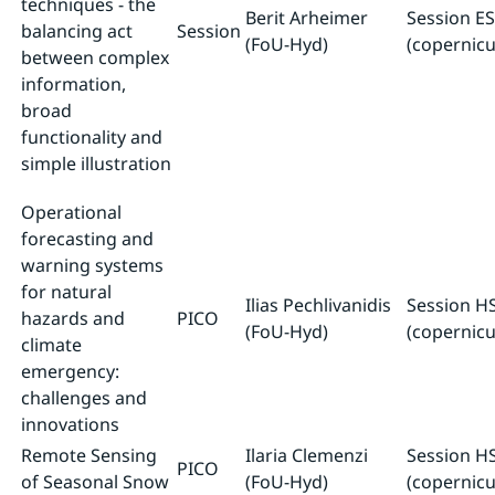
techniques - the
Berit Arheimer
Session ES
balancing act
Session
(FoU-Hyd)
(copernicu
between complex
information,
broad
functionality and
simple illustration
Operational
forecasting and
warning systems
for natural
Ilias Pechlivanidis
Session H
hazards and
PICO
(FoU-Hyd)
(copernicu
climate
emergency:
challenges and
innovations
Remote Sensing
Ilaria Clemenzi
Session H
PICO
of Seasonal Snow
(FoU-Hyd)
(copernicu