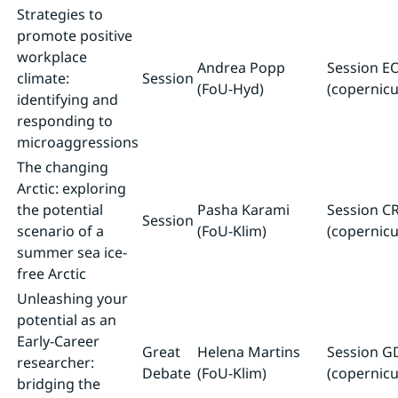
Strategies to
promote positive
workplace
Andrea Popp
Session E
climate:
Session
(FoU-Hyd)
(copernicu
identifying and
responding to
microaggressions
The changing
Arctic: exploring
the potential
Pasha Karami
Session CR
Session
scenario of a
(FoU-Klim)
(copernicu
summer sea ice-
free Arctic
Unleashing your
potential as an
Early-Career
Great
Helena Martins
Session G
researcher:
Debate
(FoU-Klim)
(copernicu
bridging the