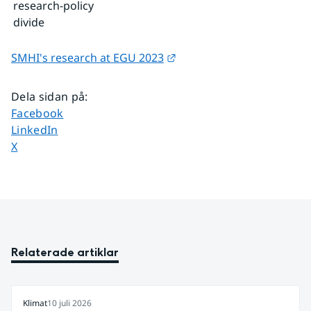
research-policy
divide
Länk till annan webbplats
SMHI's research at EGU 2023
Dela sidan på
:
Dela sidan på
Facebook
Dela sidan på
LinkedIn
Dela sidan på
X
Relaterade artiklar
Klimat
10 juli 2026