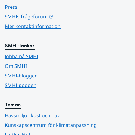
Press
Länk till annan webbplats.
SMHIs frågeforum
Mer kontaktinformation
SMHI-länkar
Jobba på SMHI
Om SMHI
SMHI-bloggen
SMHI-podden
Teman
Havsmiljö i kust och hav
Kunskapscentrum för klimatanpassning
Luftkvalitet