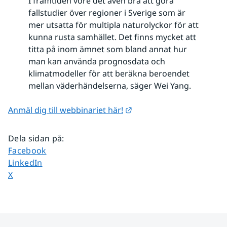
I framtiden vore det även bra att göra
fallstudier över regioner i Sverige som är
mer utsatta för multipla naturolyckor för att
kunna rusta samhället. Det finns mycket att
titta på inom ämnet som bland annat hur
man kan använda prognosdata och
klimatmodeller för att beräkna beroendet
mellan väderhändelserna, säger Wei Yang.
Länk till annan webbplat
Anmäl dig till webbinariet här!
Dela sidan på
:
Dela sidan på
Facebook
Dela sidan på
LinkedIn
Dela sidan på
X