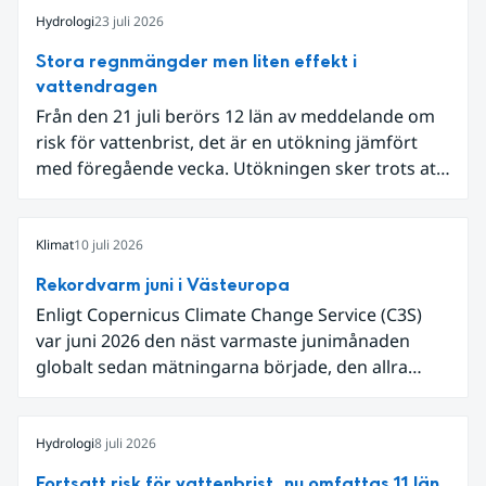
Hydrologi
23 juli 2026
Stora regnmängder men liten effekt i
vattendragen
Från den 21 juli berörs 12 län av meddelande om
risk för vattenbrist, det är en utökning jämfört
med föregående vecka. Utökningen sker trots att
det den 18-19 juli passerade flertalet
regnområden över den södra halvan av landet
och att det på en del håll då kom rikliga
Klimat
10 juli 2026
nederbördsmängder.
Rekordvarm juni i Västeuropa
Enligt Copernicus Climate Change Service (C3S)
var juni 2026 den näst varmaste junimånaden
globalt sedan mätningarna började, den allra
varmaste är juni 2024. Även för Europa i sin helhet
var det den näst varmaste juni och om vi
begränsar oss till Västeuropa var det den allra
Hydrologi
8 juli 2026
varmaste juni. Detta betingades till stor del av en
Fortsatt risk för vattenbrist, nu omfattas 11 län