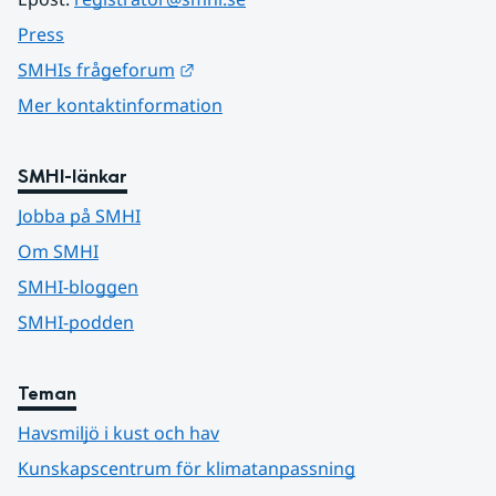
Press
Länk till annan webbplats.
SMHIs frågeforum
Mer kontaktinformation
SMHI-länkar
Jobba på SMHI
Om SMHI
SMHI-bloggen
SMHI-podden
Teman
Havsmiljö i kust och hav
Kunskapscentrum för klimatanpassning