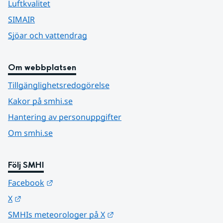
Luftkvalitet
SIMAIR
Sjöar och vattendrag
Om webbplatsen
Tillgänglighetsredogörelse
Kakor på smhi.se
Hantering av personuppgifter
Om smhi.se
Följ SMHI
Länk till annan webbplats.
Facebook
Länk till annan webbplats.
X
Länk till annan webbplats.
SMHIs meteorologer på X