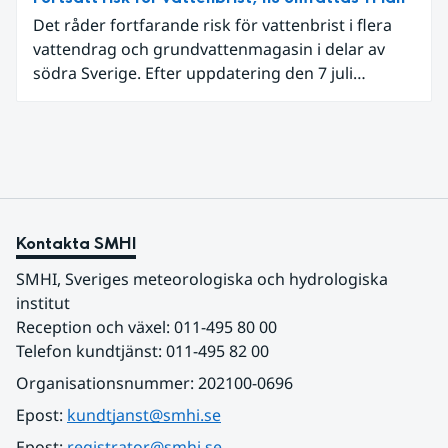
extrem hetta i slutet av månaden. Världshavens
Det råder fortfarande risk för vattenbrist i flera
ytvattentemperaturer var den högsta som
vattendrag och grundvattenmagasin i delar av
uppmätts för en juni månad, vilket ligger i fas med
södra Sverige. Efter uppdatering den 7 juli
en framväxande El Niño i Stilla havet.
omfattar meddelandet om risk för vattenbrist nu
även grundvattenmagasin i Hallands,
Östergötlands, Stockholms och Uppsala län.
Totalt omfattas 11 län, säger Hugo Rudebeck,
vakthavande hydrolog på SMHI.
Kontakta SMHI
SMHI, Sveriges meteorologiska och hydrologiska 
institut
Reception och växel: 011-495 80 00
Telefon kundtjänst: 011-495 82 00
Organisationsnummer: 202100-0696
Epost: 
kundtjanst@smhi.se
Epost: 
registrator@smhi.se