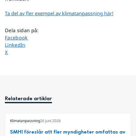
Ta del av fler exempel av klimatanpassning här!
Dela sidan på
:
Dela sidan på
Facebook
Dela sidan på
LinkedIn
Dela sidan på
X
Relaterade artiklar
Klimatanpassning
26 juni 2026
SMHI föreslår att fler myndigheter omfattas av