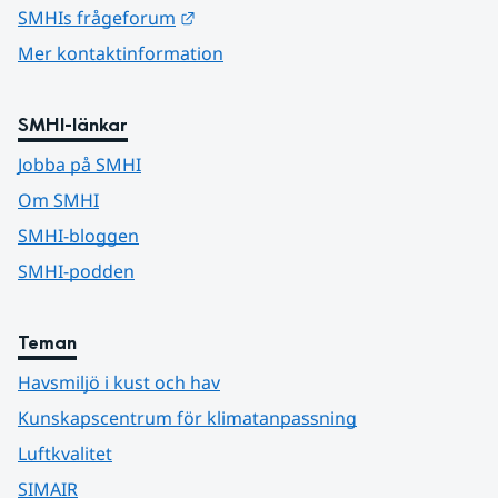
Länk till annan webbplats.
SMHIs frågeforum
Mer kontaktinformation
SMHI-länkar
Jobba på SMHI
Om SMHI
SMHI-bloggen
SMHI-podden
Teman
Havsmiljö i kust och hav
Kunskapscentrum för klimatanpassning
Luftkvalitet
SIMAIR