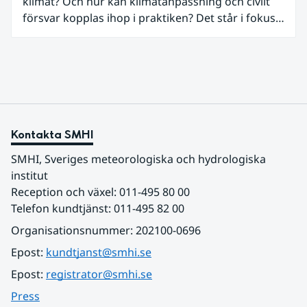
klimat? Och hur kan klimatanpassning och civilt
säkerhet kombineras med biologisk mångfald och
försvar kopplas ihop i praktiken? Det står i fokus i
hänsyn till landskapet.
ett nytt webbinarium som Nationellt
kunskapscentrum för klimatanpassning vid SMHI
och Myndigheten för civilt försvar arrangerar
tillsammans den 3 juni.
Kontakta SMHI
SMHI, Sveriges meteorologiska och hydrologiska 
institut
Reception och växel: 011-495 80 00
Telefon kundtjänst: 011-495 82 00
Organisationsnummer: 202100-0696
Epost: 
kundtjanst@smhi.se
Epost: 
registrator@smhi.se
Press