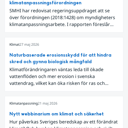
klimatanpassningsförordningen
SMHI har redovisat regeringsuppdraget att se
över förordningen (2018:1428) om myndigheters
klimatanpassningsarbete. I rapporten föreslår
SMHI flera förändringar för att bredda och stärka
statens arbete med klimatanpassning.
Klimat
27 maj 2026
Naturbaserade erosionsskydd för att hindra
skred och gynna biologisk mångfald
Klimatförändringaren väntas leda till ökade
vattenflöden och mer erosion i svenska
vattendrag, vilket kan öka risken för ras och
skred. Längs Klarälven i Värmland riskerade
erosion att påverka väg 62, som på flera sträckor
ligger nära älven. När Trafikverket skulle säkra
Klimatanpassning
21 maj 2026
vägen valde myndigheten, tillsammans med
Nytt webbinarium om klimat och säkerhet
Statens geotekniska institut (SGI), att arbeta med
Hur påverkas Sveriges beredskap av ett förändrat
naturbaserade erosionsskydd där teknisk