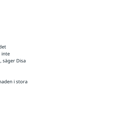
et 
inte 
, säger Disa 
aden i stora 