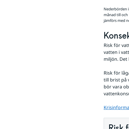
Nederbörden i 
månad till och
jämförs med n
Konsek
Risk för vat
vatten i va
miljön. Det
Risk för lå
till brist p
bör vara ob
vattenkons
Krisinforma
Risk 