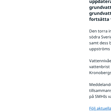
uppdatera
grundvatt
grundvatt
fortsätta
Den torra in
södra Sveri
samt dess b
uppströms 
Vattennivåe
vattenbrist
Kronobergs,
Meddelande 
tillsamman
på SMHIs v
Följ aktuel