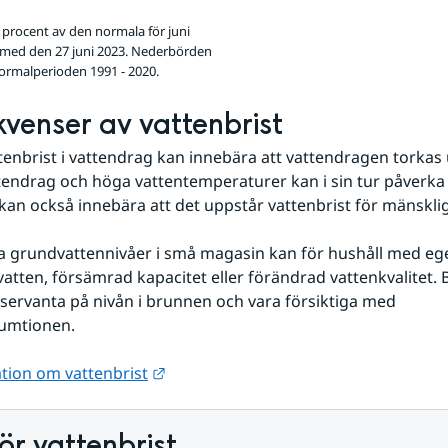
procent av den normala för juni
 med den 27 juni 2023. Nederbörden
ormalperioden 1991 - 2020.
venser av vattenbrist
tenbrist i vattendrag kan innebära att vattendragen torkas ut
ttendrag och höga vattentemperaturer kan i sin tur påverka d
 kan också innebära att det uppstår vattenbrist för mänskliga
ga grundvattennivåer i små magasin kan för hushåll med eg
å vatten, försämrad kapacitet eller förändrad vattenkvalitet.
servanta på nivån i brunnen och vara försiktiga med 
umtionen.
Länk till annan webbplats.
tion om vattenbrist
för vattenbrist