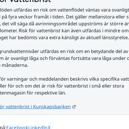
flöden utfärdas en risk om vattenflödet väntas vara ovanligt
 på fyra veckor framåt i tiden. Det gäller mellanstora eller s
det vill säga då avrinningsområdet uppströms är större än
lometer. Risk för vattenbrist kan även utfärdas i mindre o
get har bedömts vara extra känsligt av aktuell länsstyrelse.
grundvattennivåer utfärdas en risk om en betydande del av 
m är ovanligt låga och förväntas fortsätta vara låga under d
e månaderna.
för varningar och meddelanden beskrivs vilka specifika vat
ler för och om det är risk för vattenbrist i små eller stora 
tenmagasin för respektive län.
Länk till annan webbplat
för vattenbrist i Kunskapsbanken
Dela sidan på
Dela sidan på
Dela sidan på
 på
:
Facebook
LinkedIn
X