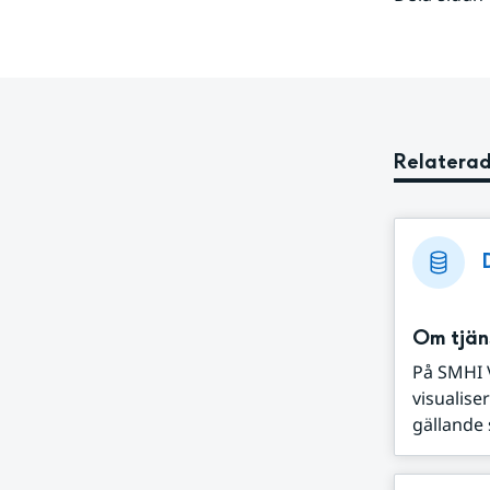
Relaterad
Om tjän
På SMHI 
visualise
gällande s