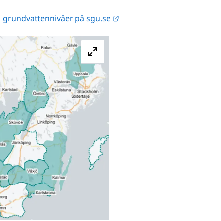
Länk till annan webbplats.
la grundvattennivåer på sgu.se
Förstora bilden