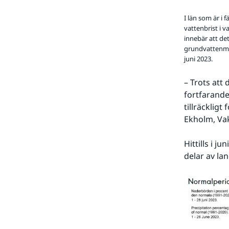
I län som är i f
vattenbrist i v
innebär att det
grundvattenma
juni 2023.
– Trots att 
fortfarande
tillräckligt
Ekholm, Va
Hittills i 
delar av lan