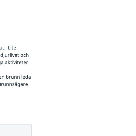
.  Lite 
jurlivet och 
 aktiviteter.
en brunn leda 
 Brunnsägare 