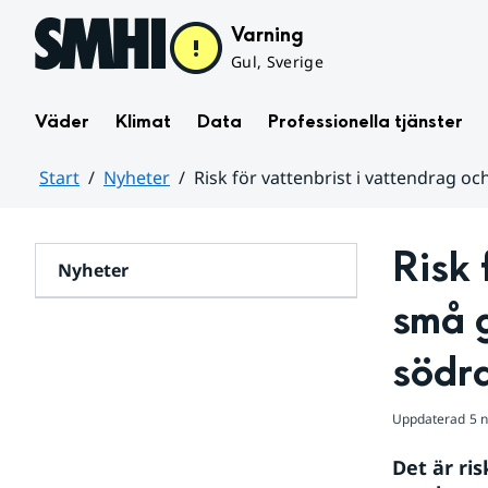
Hoppa till sidans innehåll
Varning
Gul, Sverige
Väder
Klimat
Data
Professionella tjänster
Start
Nyheter
Risk för vattenbrist i vattendrag o
Huvudinnehåll
Risk 
Nyheter
små g
södr
Uppdaterad
5 
Det är ris