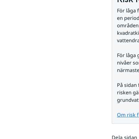
För låga 
en period
områden, 
kvadratki
vattendra
För låga 
nivåer so
närmast
På sidan 
risken gäl
grundvat
Om risk 
Dela sidan