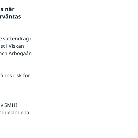
s när 
rväntas 
 vattendrag i 
t i Viskan 
 och Arbogaån 
nns risk för 
av SMHI 
eddelandena 
ebbplats.