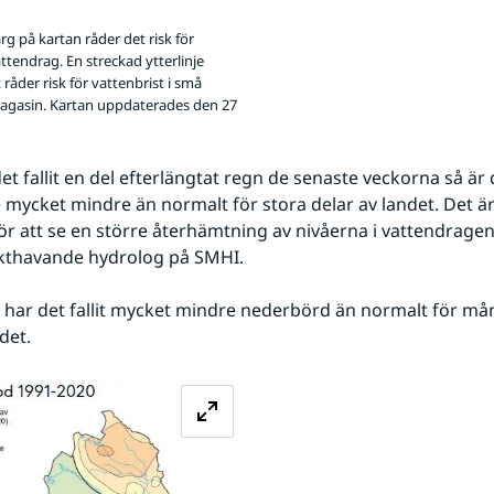
ärg på kartan råder det risk för
attendrag. En streckad ytterlinje
 råder risk för vattenbrist i små
gasin. Kartan uppdaterades den 27
det fallit en del efterlängtat regn de senaste veckorna så är d
 mycket mindre än normalt för stora delar av landet. Det är 
 för att se en större återhämtning av nivåerna i vattendragen
kthavande hydrolog på SMHI.
juni har det fallit mycket mindre nederbörd än normalt för mån
det.
Förstora bilden