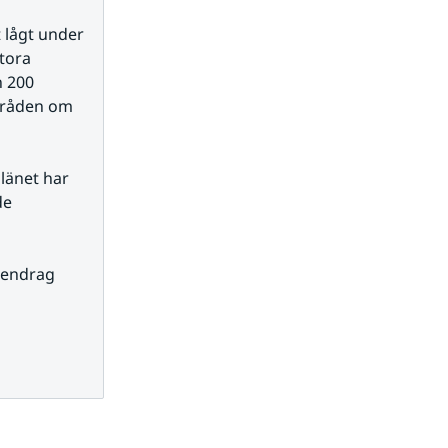
 lågt under 
tora 
 200 
mråden om 
länet har 
e 
tendrag 
s.