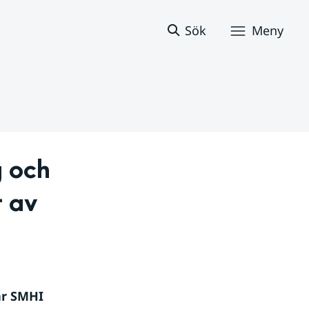
Sök
Meny
 och 
 av 
är SMHI 