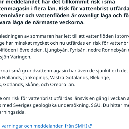
r meddelandet har det tillkommit risk i små 
enmagasin i flera län. Risk för vattenbrist utfärda
ennivåer och vattenflöden är ovanligt låga och fö
 vara låga de närmaste veckorna.
ledningen av sommaren har lett till att vattenflöden i större
ge har minskat mycket och nu utfärdas en risk för vattenbris
iflöden i övre delen, Ljungbyån, Fyrisån, nedre Ronnebyån
sjön Väringen.
rna i små grundvattenmagasin har även de sjunkit och det fi
 i Hallands, Jönköpings, Västra Götalands, Blekinge, 
 Gotlands, Skåne, och Örebro län.
om risk för vattenbrist utfärdas länsvis en gång i veckan 
s med Sveriges geologiska undersökning, SGU. Du hittar m
arningssida.
Länk till annan w
la varningar och meddelanden från SMHI