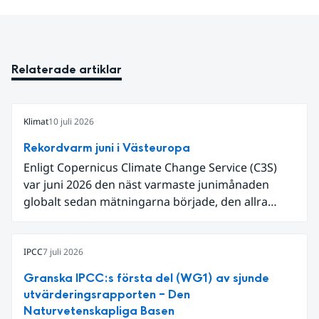
Relaterade artiklar
Klimat
10 juli 2026
Rekordvarm juni i Västeuropa
Enligt Copernicus Climate Change Service (C3S)
var juni 2026 den näst varmaste junimånaden
globalt sedan mätningarna började, den allra
varmaste är juni 2024. Även för Europa i sin helhet
var det den näst varmaste juni och om vi
begränsar oss till Västeuropa var det den allra
IPCC
7 juli 2026
varmaste juni. Detta betingades till stor del av en
Granska IPCC:s första del (WG1) av sjunde
extrem hetta i slutet av månaden. Världshavens
utvärderingsrapporten – Den
ytvattentemperaturer var den högsta som
Naturvetenskapliga Basen