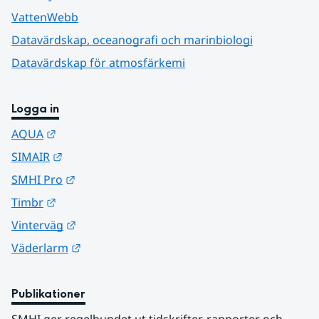
VattenWebb
Datavärdskap, oceanografi och marinbiologi
Datavärdskap för atmosfärkemi
Logga in
Länk till annan webbplats.
AQUA
Länk till annan webbplats.
SIMAIR
Länk till annan webbplats.
SMHI Pro
Länk till annan webbplats.
Timbr
Länk till annan webbplats.
Vinterväg
Länk till annan webbplats.
Väderlarm
Publikationer
SMHI ger regelbundet ut tidskrifter, rapporter och 