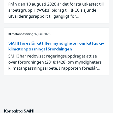
uppmätts för en juni månad, vilket ligger i fas med
Från den 10 augusti 2026 är det första utkastet till
en framväxande El Niño i Stilla havet.
arbetsgrupp 1 (WGI:s) bidrag till IPCC:s sjunde
utvärderingsrapport tillgängligt för
expertgranskning. Du kan redan nu registrera dig
som expertgranskare!
Klimatanpassning
26 juni 2026
SMHI föreslår att fler myndigheter omfattas av
klimatanpassningsförordningen
SMHI har redovisat regeringsuppdraget att se
över förordningen (2018:1428) om myndigheters
klimatanpassningsarbete. I rapporten föreslår
SMHI flera förändringar för att bredda och stärka
statens arbete med klimatanpassning.
Kontakta SMHI