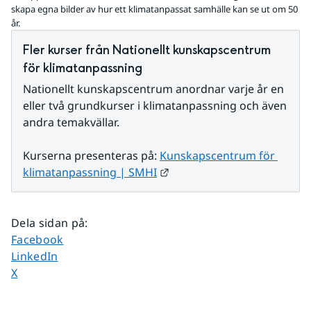
skapa egna bilder av hur ett klimatanpassat samhälle kan se ut om 50
år.
Fler kurser från Nationellt kunskapscentrum 
för klimatanpassning
Nationellt kunskapscentrum anordnar varje år en 
eller två grundkurser i klimatanpassning och även 
andra temakvällar.
Kurserna presenteras på: 
Kunskapscentrum för 
Länk till annan webbplats.
klimatanpassning | SMHI
Dela sidan på
:
Dela sidan på
Facebook
Dela sidan på
LinkedIn
Dela sidan på
X