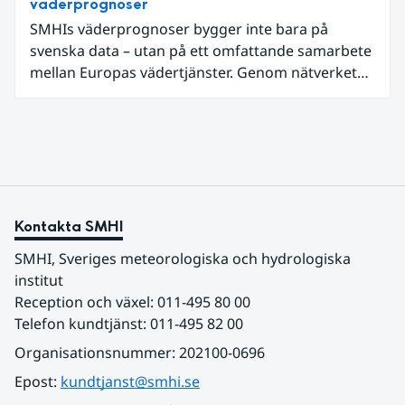
väderprognoser
SMHIs väderprognoser bygger inte bara på
svenska data – utan på ett omfattande samarbete
mellan Europas vädertjänster. Genom nätverket
EUMETNET delas data, kunskap och teknik för att
ge mer träffsäkra prognoser och bättre varningar.
Kontakta SMHI
SMHI, Sveriges meteorologiska och hydrologiska 
institut
Reception och växel: 011-495 80 00
Telefon kundtjänst: 011-495 82 00
Organisationsnummer: 202100-0696
Epost: 
kundtjanst@smhi.se