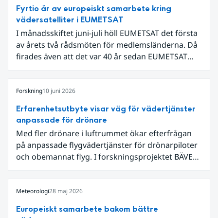
Fyrtio år av europeiskt samarbete kring
vädersatelliter i EUMETSAT
I månadsskiftet juni-juli höll EUMETSAT det första
av årets två rådsmöten för medlemsländerna. Då
firades även att det var 40 år sedan EUMETSAT
grundades. Det som började med fyra
medarbetare i en villa i utkanten av Darmstadt har
nu vuxit till ett internationellt samarbete som
Forskning
10 juni 2026
både driver teknikutveckling och skapar
Erfarenhetsutbyte visar väg för vädertjänster
samhällsnytta genom meteorologiska satellitdata.
anpassade för drönare
Med fler drönare i luftrummet ökar efterfrågan
på anpassade flygvädertjänster för drönarpiloter
och obemannat flyg. I forskningsprojektet BÄVER
samarbetar LFV, SMHI och Lunds universitet för
att undersöka hur man kan utveckla vädertjänster
som möter dessa behov. Drygt halvvägs in i
Meteorologi
28 maj 2026
projektet har projektets intressenter samlats för
Europeiskt samarbete bakom bättre
en andra workshop som gav värdefulla insikter.