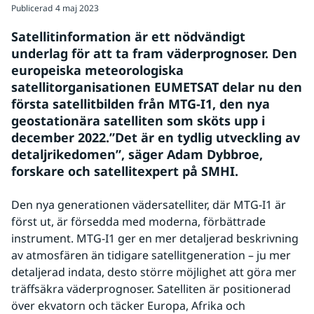
Publicerad
4 maj 2023
Satellitinformation är ett nödvändigt 
underlag för att ta fram väderprognoser. Den 
europeiska meteorologiska 
satellitorganisationen EUMETSAT delar nu den 
första satellitbilden från MTG-I1, den nya 
geostationära satelliten som sköts upp i 
december 2022.”Det är en tydlig utveckling av 
detaljrikedomen”, säger Adam Dybbroe, 
forskare och satellitexpert på SMHI.
Den nya generationen vädersatelliter, där MTG-I1 är 
först ut, är försedda med moderna, förbättrade 
instrument. MTG-I1 ger en mer detaljerad beskrivning 
av atmosfären än tidigare satellitgeneration – ju mer 
detaljerad indata, desto större möjlighet att göra mer 
träffsäkra väderprognoser. Satelliten är positionerad 
över ekvatorn och täcker Europa, Afrika och 