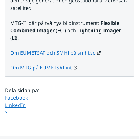
den tredje generationen geostationära Meteosat-
satelliter.
MTG-I1 bär på två nya bildinstrument: 
Flexible 
Combined Imager 
(FCI) och 
Lightning Imager 
(LI).
Länk till annan 
Om EUMETSAT och SMHI på smhi.se
Länk till annan webbplats.
Om MTG på EUMETSAT.int
Dela sidan på
:
Dela sidan på
Facebook
Dela sidan på
LinkedIn
Dela sidan på
X