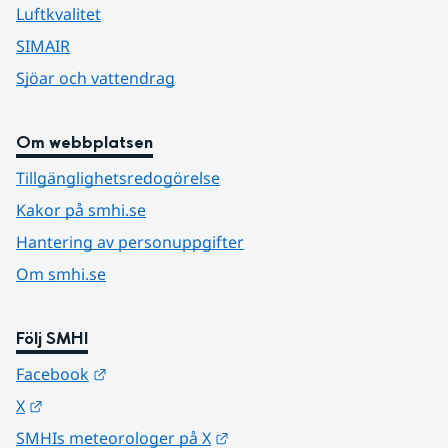
Luftkvalitet
SIMAIR
Sjöar och vattendrag
Om webbplatsen
Tillgänglighetsredogörelse
Kakor på smhi.se
Hantering av personuppgifter
Om smhi.se
Följ SMHI
Länk till annan webbplats.
Facebook
Länk till annan webbplats.
X
Länk till annan webbplats.
SMHIs meteorologer på X