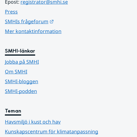
Epost: 
registrator@smhi.se
Press
Länk till annan webbplats.
SMHIs frågeforum
Mer kontaktinformation
SMHI-länkar
Jobba på SMHI
Om SMHI
SMHI-bloggen
SMHI-podden
Teman
Havsmiljö i kust och hav
Kunskapscentrum för klimatanpassning