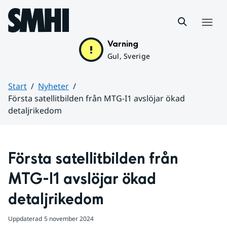
Hoppa till sidans innehåll
Meny
Varning
Gul, Sverige
Start
Nyheter
Första satellitbilden från MTG-I1 avslöjar ökad
detaljrikedom
Huvudinnehåll
Första satellitbilden från 
MTG-I1 avslöjar ökad 
detaljrikedom
Uppdaterad
5 november 2024