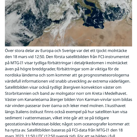
Över stora delar av Europa och Sverige var det ett tjockt molntäcke
den 18 mars vid 12:50. Den första satellitbilden från FCI-instrumentet
på MTG-I1 visar tydliga förbättringar i detaljrikedomen i molntäcket
även på högre breddgrader, förbättringar som är viktiga för de
nordiska länderna och som kommer att ge prognosmeteorologerna
värdefull informationen vid snabb utveckling av extrema väderlägen.
Satellitbilden visar också tydligt återgiven konvektion väster om
Storbritannien och band av molngator norr om Kreta i Medelhavet.
Väster om Kanarieöarna återger bilden Von Karman-virvlar som bildas
när vinden passerar över öarna och leker med molnen. I kusthavet
längs Italiens östkust finns också exempel på hur satelliten kan visa
sediment i vattenmassan, vilket inte går att se på tidigare
geostationära Meteosat-bilder, något som oceanografer kommer att
ha nytta av. Satellitbilden baseras på FCI-data från MTG-I1 den 18
mars 2023, 11:50 UTC (12:50 svensk tid). För att se bilden i full