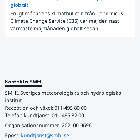
extrem hetta i slutet av månaden. Världshavens
globalt
ytvattentemperaturer var den högsta som
Enligt månadens klimatbulletin från Copernicus
uppmätts för en juni månad, vilket ligger i fas med
Climate Change Service (C3S) var maj den näst
en framväxande El Niño i Stilla havet.
varmaste majmånaden globalt sedan
mätningarna började, med en intensiv värmebölja
i västra Europa. Även världshaven var ovanligt
varma – havsytetemperaturerna var de näst
högsta som noterats för en majmånad, med
extremt höga temperaturer i tropiska Stilla havet.
Kontakta SMHI
SMHI, Sveriges meteorologiska och hydrologiska 
institut
Reception och växel: 011-495 80 00
Telefon kundtjänst: 011-495 82 00
Organisationsnummer: 202100-0696
Epost: 
kundtjanst@smhi.se