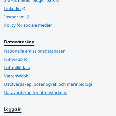
Länk till annan webbplats.
SMHIs meteorologer på X
Länk till annan webbplats.
Linkedin
Länk till annan webbplats.
Instagram
Policy för sociala medier
Datavärdskap
Nationella emissionsdatabasen
Länk till annan webbplats.
Luftwebb
Luftmiljödata
VattenWebb
Datavärdskap, oceanografi och marinbiologi
Datavärdskap för atmosfärkemi
Logga in