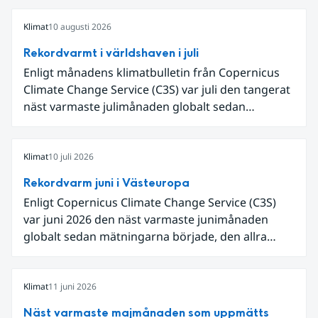
Klimat
10 augusti 2026
Rekordvarmt i världshaven i juli
Enligt månadens klimatbulletin från Copernicus
Climate Change Service (C3S) var juli den tangerat
näst varmaste julimånaden globalt sedan
mätningarna började. Intensiv och långvarig
värme berörde västra Europa. Framför allt
Frankrike och Spanien drabbades av svåra
Klimat
10 juli 2026
naturbränder och många europeiska floder hade
Rekordvarm juni i Västeuropa
rekordlåga nivåer. Världshaven var rekordvarma
Enligt Copernicus Climate Change Service (C3S)
med bland annat extremt höga temperaturer i
var juni 2026 den näst varmaste junimånaden
tropiska Stilla havet i samband med en allt
globalt sedan mätningarna började, den allra
starkare El Niño.
varmaste är juni 2024. Även för Europa i sin helhet
var det den näst varmaste juni och om vi
begränsar oss till Västeuropa var det den allra
Klimat
11 juni 2026
varmaste juni. Detta betingades till stor del av en
Näst varmaste majmånaden som uppmätts