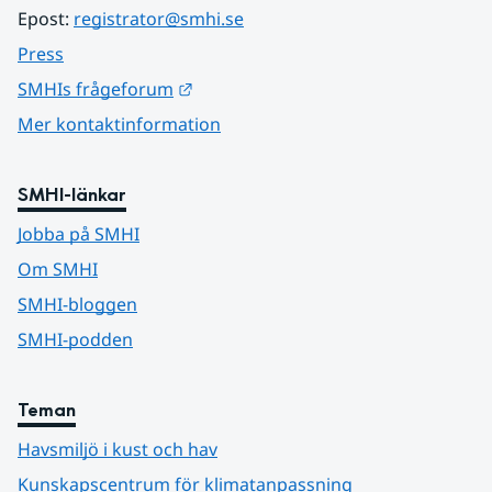
Epost: 
registrator@smhi.se
Press
Länk till annan webbplats.
SMHIs frågeforum
Mer kontaktinformation
SMHI-länkar
Jobba på SMHI
Om SMHI
SMHI-bloggen
SMHI-podden
Teman
Havsmiljö i kust och hav
Kunskapscentrum för klimatanpassning