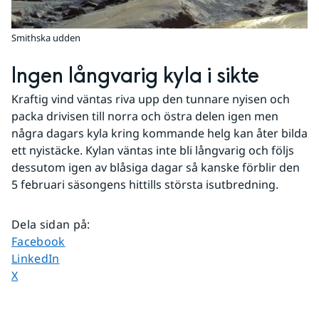
Smithska udden
Ingen långvarig kyla i sikte
Kraftig vind väntas riva upp den tunnare nyisen och 
packa drivisen till norra och östra delen igen men 
några dagars kyla kring kommande helg kan åter bilda 
ett nyistäcke. Kylan väntas inte bli långvarig och följs 
dessutom igen av blåsiga dagar så kanske förblir den 
5 februari säsongens hittills största isutbredning.
Dela sidan på
:
Dela sidan på
Facebook
Dela sidan på
LinkedIn
Dela sidan på
X