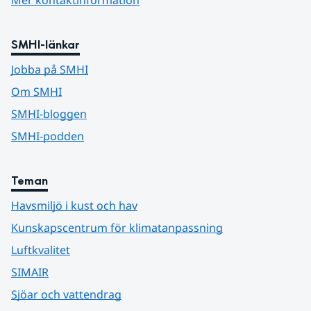
Mer kontaktinformation
SMHI-länkar
Jobba på SMHI
Om SMHI
SMHI-bloggen
SMHI-podden
Teman
Havsmiljö i kust och hav
Kunskapscentrum för klimatanpassning
Luftkvalitet
SIMAIR
Sjöar och vattendrag