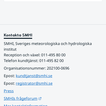
vattenbrist i delar av södra Sverige för vissa
vattendrag och grundvattenmagasin. För
vattendragen kan läget summeras som generellt
stabilt lågt . Det behövs fortsatt mer nederbörd
över lång tid för att återställa balansen.
Kontakta SMHI
SMHI, Sveriges meteorologiska och hydrologiska 
institut
Reception och växel: 011-495 80 00
Telefon kundtjänst: 011-495 82 00
Organisationsnummer: 202100-0696
Epost: 
kundtjanst@smhi.se
Epost: 
registrator@smhi.se
Press
Länk till annan webbplats.
SMHIs frågeforum