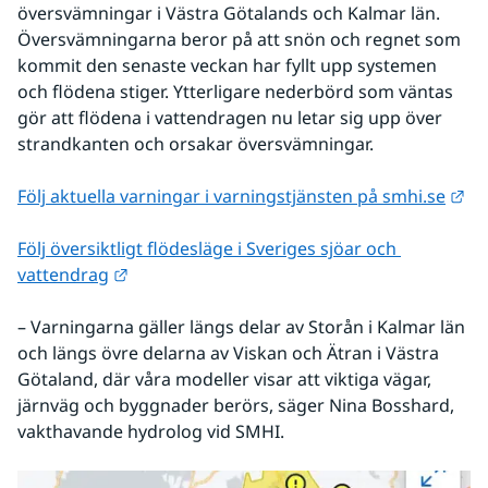
översvämningar i Västra Götalands och Kalmar län. 
Översvämningarna beror på att snön och regnet som 
kommit den senaste veckan har fyllt upp systemen 
och flödena stiger. Ytterligare nederbörd som väntas 
gör att flödena i vattendragen nu letar sig upp över 
strandkanten och orsakar översvämningar.
Lä
Följ aktuella varningar i varningstjänsten på smhi.se
Följ översiktligt flödesläge i Sveriges sjöar och 
Länk till annan webbplats.
vattendrag
– Varningarna gäller längs delar av Storån i Kalmar län 
och längs övre delarna av Viskan och Ätran i Västra 
Götaland, där våra modeller visar att viktiga vägar, 
järnväg och byggnader berörs, säger Nina Bosshard, 
vakthavande hydrolog vid SMHI. 