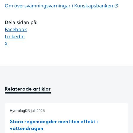
Länk t
Om översvämningsvarningar i Kunskapsbanken
Dela sidan på
:
Dela sidan på
Facebook
Dela sidan på
LinkedIn
Dela sidan på
X
Relaterade artiklar
Hydrologi
23 juli 2026
Stora regnmängder men liten effekt i
vattendragen