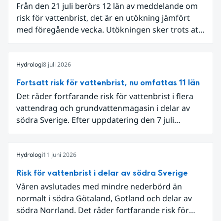
Från den 21 juli berörs 12 län av meddelande om
risk för vattenbrist, det är en utökning jämfört
med föregående vecka. Utökningen sker trots att
det den 18-19 juli passerade flertalet
regnområden över den södra halvan av landet
och att det på en del håll då kom rikliga
Hydrologi
8 juli 2026
nederbördsmängder.
Fortsatt risk för vattenbrist, nu omfattas 11 län
Det råder fortfarande risk för vattenbrist i flera
vattendrag och grundvattenmagasin i delar av
södra Sverige. Efter uppdatering den 7 juli
omfattar meddelandet om risk för vattenbrist nu
även grundvattenmagasin i Hallands,
Östergötlands, Stockholms och Uppsala län.
Hydrologi
11 juni 2026
Totalt omfattas 11 län, säger Hugo Rudebeck,
Risk för vattenbrist i delar av södra Sverige
vakthavande hydrolog på SMHI.
Våren avslutades med mindre nederbörd än
normalt i södra Götaland, Gotland och delar av
södra Norrland. Det råder fortfarande risk för