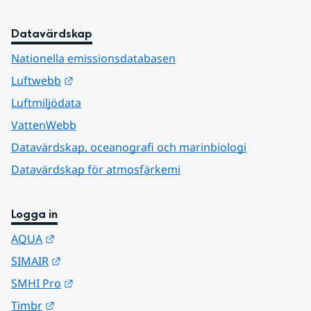
Datavärdskap
Nationella emissionsdatabasen
Länk till annan webbplats.
Luftwebb
Luftmiljödata
VattenWebb
Datavärdskap, oceanografi och marinbiologi
Datavärdskap för atmosfärkemi
Logga in
Länk till annan webbplats.
AQUA
Länk till annan webbplats.
SIMAIR
Länk till annan webbplats.
SMHI Pro
Länk till annan webbplats.
Timbr