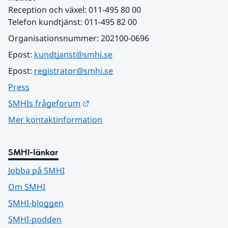
Reception och växel: 011-495 80 00
Telefon kundtjänst: 011-495 82 00
Organisationsnummer: 202100-0696
Epost: 
kundtjanst@smhi.se
Epost: 
registrator@smhi.se
Press
Länk till annan webbplats.
SMHIs frågeforum
Mer kontaktinformation
SMHI-länkar
Jobba på SMHI
Om SMHI
SMHI-bloggen
SMHI-podden