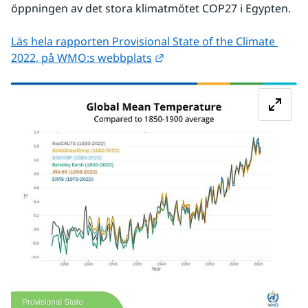
öppningen av det stora klimatmötet COP27 i Egypten.
Läs hela rapporten Provisional State of the Climate 
Länk till annan webbplats.
2022, på WMO:s webbplats
Fö