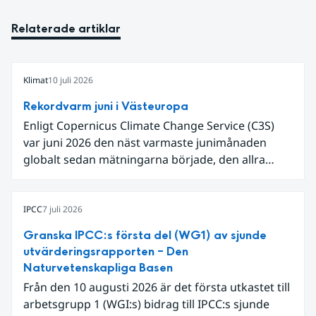
Relaterade artiklar
Klimat
10 juli 2026
Rekordvarm juni i Västeuropa
Enligt Copernicus Climate Change Service (C3S)
var juni 2026 den näst varmaste junimånaden
globalt sedan mätningarna började, den allra
varmaste är juni 2024. Även för Europa i sin helhet
var det den näst varmaste juni och om vi
begränsar oss till Västeuropa var det den allra
IPCC
7 juli 2026
varmaste juni. Detta betingades till stor del av en
Granska IPCC:s första del (WG1) av sjunde
extrem hetta i slutet av månaden. Världshavens
utvärderingsrapporten – Den
ytvattentemperaturer var den högsta som
Naturvetenskapliga Basen
uppmätts för en juni månad, vilket ligger i fas med
Från den 10 augusti 2026 är det första utkastet till
en framväxande El Niño i Stilla havet.
arbetsgrupp 1 (WGI:s) bidrag till IPCC:s sjunde