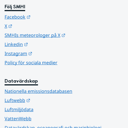
Följ SMHI
Länk till annan webbplats.
Facebook
Länk till annan webbplats.
X
Länk till annan webbplats.
SMHIs meteorologer på X
Länk till annan webbplats.
Linkedin
Länk till annan webbplats.
Instagram
Policy för sociala medier
Datavärdskap
Nationella emissionsdatabasen
Länk till annan webbplats.
Luftwebb
Luftmiljödata
VattenWebb
Datavärdskap, oceanografi och marinbiologi