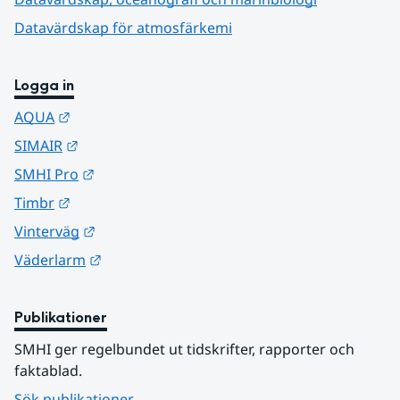
Datavärdskap för atmosfärkemi
Logga in
Länk till annan webbplats.
AQUA
Länk till annan webbplats.
SIMAIR
Länk till annan webbplats.
SMHI Pro
Länk till annan webbplats.
Timbr
Länk till annan webbplats.
Vinterväg
Länk till annan webbplats.
Väderlarm
Publikationer
SMHI ger regelbundet ut tidskrifter, rapporter och 
faktablad.
Sök publikationer