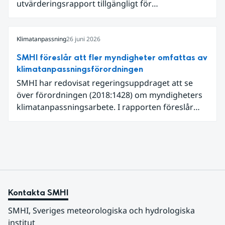
utvärderingsrapport tillgängligt för
expertgranskning. Du kan redan nu registrera dig
som expertgranskare!
Klimatanpassning
26 juni 2026
SMHI föreslår att fler myndigheter omfattas av
klimatanpassningsförordningen
SMHI har redovisat regeringsuppdraget att se
över förordningen (2018:1428) om myndigheters
klimatanpassningsarbete. I rapporten föreslår
SMHI flera förändringar för att bredda och stärka
statens arbete med klimatanpassning.
Kontakta SMHI
SMHI, Sveriges meteorologiska och hydrologiska 
institut