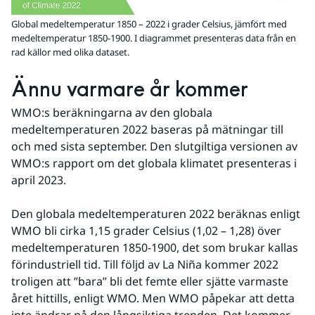
Global medeltemperatur 1850 – 2022 i grader Celsius, jämfört med
medeltemperatur 1850-1900. I diagrammet presenteras data från en
rad källor med olika dataset.
Ännu varmare år kommer
WMO:s beräkningarna av den globala 
medeltemperaturen 2022 baseras på mätningar till 
och med sista september. Den slutgiltiga versionen av 
WMO:s rapport om det globala klimatet presenteras i 
april 2023.
Den globala medeltemperaturen 2022 beräknas enligt 
WMO bli cirka 1,15 grader Celsius (1,02 – 1,28) över 
medeltemperaturen 1850-1900, det som brukar kallas 
förindustriell tid. Till följd av La Niña kommer 2022 
troligen att ”bara” bli det femte eller sjätte varmaste 
året hittills, enligt WMO. Men WMO påpekar att detta 
inte ändrar på den långsiktiga trenden. Det kommer 