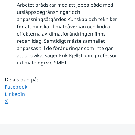
Arbetet brådskar med att jobba både med
utsläppsbegränsningar och
anpassningsåtgärder. Kunskap och tekniker
för att minska klimatpåverkan och lindra
effekterna av klimatförändringen finns
redan idag. Samtidigt måste samhället
anpassas till de förändringar som inte går
att undvika, säger Erik Kjellström, professor
i klimatologi vid SMHI.
Dela sidan på
:
Dela sidan på
Facebook
Dela sidan på
LinkedIn
Dela sidan på
X