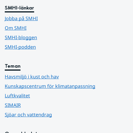
SMHI-länkar
Jobba på SMHI
Om SMHI
SMHI-bloggen
SMHI-podden
Teman
Havsmiljö i kust och hav
Kunskapscentrum för klimatanpassning
Luftkvalitet
SIMAIR
Sjöar och vattendrag