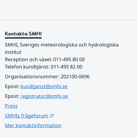
och Myndigheten för civilt försvar arrangerar
tillsammans den 3 juni.
Kontakta SMHI
SMHI, Sveriges meteorologiska och hydrologiska 
institut
Reception och växel: 011-495 80 00
Telefon kundtjänst: 011-495 82 00
Organisationsnummer: 202100-0696
Epost: 
kundtjanst@smhi.se
Epost: 
registrator@smhi.se
Press
Länk till annan webbplats.
SMHIs frågeforum
Mer kontaktinformation