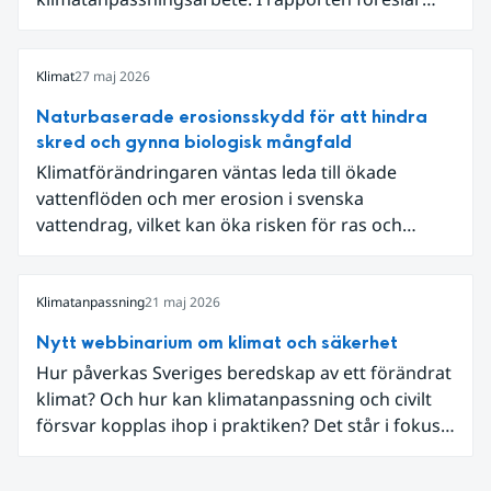
SMHI flera förändringar för att bredda och stärka
statens arbete med klimatanpassning.
Klimat
27 maj 2026
Naturbaserade erosionsskydd för att hindra
skred och gynna biologisk mångfald
Klimatförändringaren väntas leda till ökade
vattenflöden och mer erosion i svenska
vattendrag, vilket kan öka risken för ras och
skred. Längs Klarälven i Värmland riskerade
erosion att påverka väg 62, som på flera sträckor
ligger nära älven. När Trafikverket skulle säkra
Klimatanpassning
21 maj 2026
vägen valde myndigheten, tillsammans med
Nytt webbinarium om klimat och säkerhet
Statens geotekniska institut (SGI), att arbeta med
Hur påverkas Sveriges beredskap av ett förändrat
naturbaserade erosionsskydd där teknisk
klimat? Och hur kan klimatanpassning och civilt
säkerhet kombineras med biologisk mångfald och
försvar kopplas ihop i praktiken? Det står i fokus i
hänsyn till landskapet.
ett nytt webbinarium som Nationellt
kunskapscentrum för klimatanpassning vid SMHI