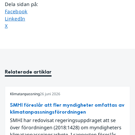
Dela sidan på
:
Dela sidan på
Facebook
Dela sidan på
LinkedIn
Dela sidan på
X
Relaterade artiklar
Klimatanpassning
26 juni 2026
SMHI föreslår att fler myndigheter omfattas av
klimatanpassningsförordningen
SMHI har redovisat regeringsuppdraget att se
över förordningen (2018:1428) om myndigheters
klimatanpassningsarbete. I rapporten föreslår