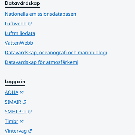
Datavärdskap
Nationella emissionsdatabasen
Länk till annan webbplats.
Luftwebb
Luftmiljödata
VattenWebb
Datavärdskap, oceanografi och marinbiologi
Datavärdskap för atmosfärkemi
Logga in
Länk till annan webbplats.
AQUA
Länk till annan webbplats.
SIMAIR
Länk till annan webbplats.
SMHI Pro
Länk till annan webbplats.
Timbr
Länk till annan webbplats.
Vinterväg