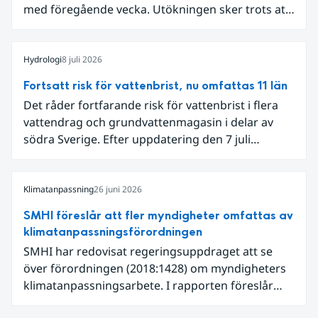
med föregående vecka. Utökningen sker trots att
det den 18-19 juli passerade flertalet
regnområden över den södra halvan av landet
och att det på en del håll då kom rikliga
Hydrologi
8 juli 2026
nederbördsmängder.
Fortsatt risk för vattenbrist, nu omfattas 11 län
Det råder fortfarande risk för vattenbrist i flera
vattendrag och grundvattenmagasin i delar av
södra Sverige. Efter uppdatering den 7 juli
omfattar meddelandet om risk för vattenbrist nu
även grundvattenmagasin i Hallands,
Östergötlands, Stockholms och Uppsala län.
Klimatanpassning
26 juni 2026
Totalt omfattas 11 län, säger Hugo Rudebeck,
SMHI föreslår att fler myndigheter omfattas av
vakthavande hydrolog på SMHI.
klimatanpassningsförordningen
SMHI har redovisat regeringsuppdraget att se
över förordningen (2018:1428) om myndigheters
klimatanpassningsarbete. I rapporten föreslår
SMHI flera förändringar för att bredda och stärka