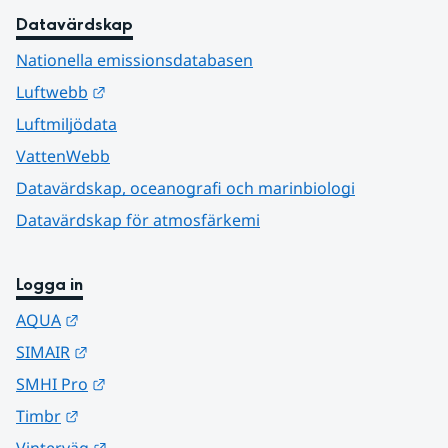
Datavärdskap
Nationella emissionsdatabasen
Länk till annan webbplats.
Luftwebb
Luftmiljödata
VattenWebb
Datavärdskap, oceanografi och marinbiologi
Datavärdskap för atmosfärkemi
Logga in
Länk till annan webbplats.
AQUA
Länk till annan webbplats.
SIMAIR
Länk till annan webbplats.
SMHI Pro
Länk till annan webbplats.
Timbr
Länk till annan webbplats.