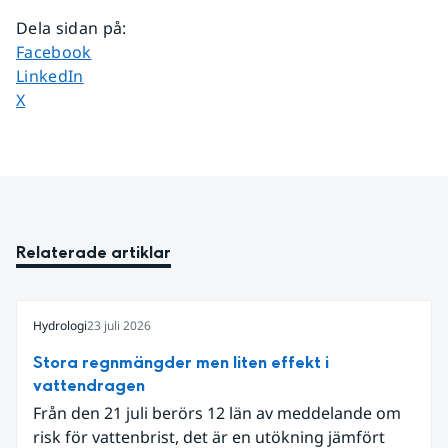
Dela sidan på
:
Dela sidan på
Facebook
Dela sidan på
LinkedIn
Dela sidan på
X
Relaterade artiklar
Hydrologi
23 juli 2026
Stora regnmängder men liten effekt i
vattendragen
Från den 21 juli berörs 12 län av meddelande om
risk för vattenbrist, det är en utökning jämfört