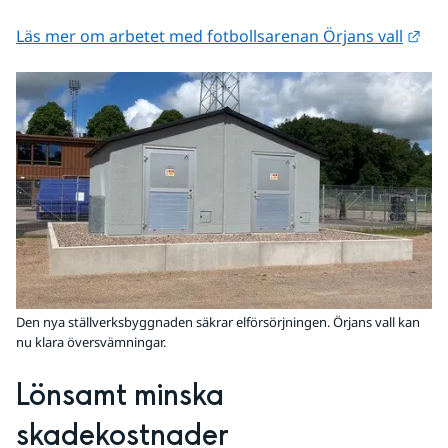
Län
Läs mer om arbetet med fotbollsarenan Örjans vall
Den nya ställverksbyggnaden säkrar elförsörjningen. Örjans vall kan
nu klara översvämningar.
Lönsamt minska 
skadekostnader