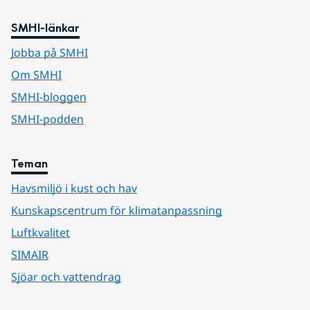
SMHI-länkar
Jobba på SMHI
Om SMHI
SMHI-bloggen
SMHI-podden
Teman
Havsmiljö i kust och hav
Kunskapscentrum för klimatanpassning
Luftkvalitet
SIMAIR
Sjöar och vattendrag