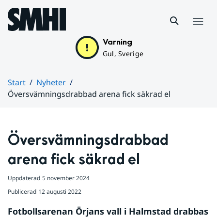
Hoppa till sidans innehåll
Meny
Varning
Gul, Sverige
Start
Nyheter
Översvämningsdrabbad arena fick säkrad el
Huvudinnehåll
Översvämningsdrabbad 
arena fick säkrad el
Uppdaterad
5 november 2024
Publicerad
12 augusti 2022
Fotbollsarenan Örjans vall i Halmstad drabbas 