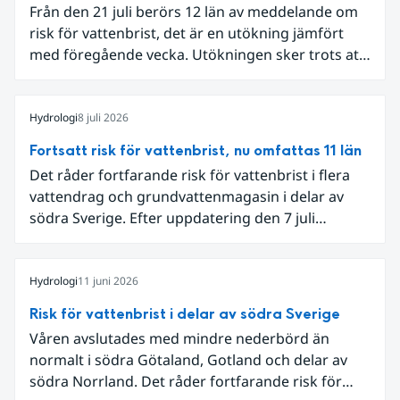
Från den 21 juli berörs 12 län av meddelande om
risk för vattenbrist, det är en utökning jämfört
med föregående vecka. Utökningen sker trots att
det den 18-19 juli passerade flertalet
regnområden över den södra halvan av landet
och att det på en del håll då kom rikliga
Hydrologi
8 juli 2026
nederbördsmängder.
Fortsatt risk för vattenbrist, nu omfattas 11 län
Det råder fortfarande risk för vattenbrist i flera
vattendrag och grundvattenmagasin i delar av
södra Sverige. Efter uppdatering den 7 juli
omfattar meddelandet om risk för vattenbrist nu
även grundvattenmagasin i Hallands,
Östergötlands, Stockholms och Uppsala län.
Hydrologi
11 juni 2026
Totalt omfattas 11 län, säger Hugo Rudebeck,
Risk för vattenbrist i delar av södra Sverige
vakthavande hydrolog på SMHI.
Våren avslutades med mindre nederbörd än
normalt i södra Götaland, Gotland och delar av
södra Norrland. Det råder fortfarande risk för