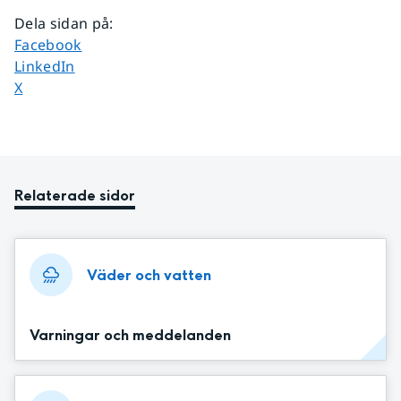
Dela sidan på
:
Dela sidan på
Facebook
Dela sidan på
LinkedIn
Dela sidan på
X
Relaterade sidor
Väder och vatten
Varningar och meddelanden