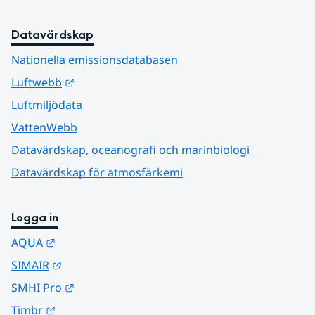
Datavärdskap
Nationella emissionsdatabasen
Länk till annan webbplats.
Luftwebb
Luftmiljödata
VattenWebb
Datavärdskap, oceanografi och marinbiologi
Datavärdskap för atmosfärkemi
Logga in
Länk till annan webbplats.
AQUA
Länk till annan webbplats.
SIMAIR
Länk till annan webbplats.
SMHI Pro
Länk till annan webbplats.
Timbr