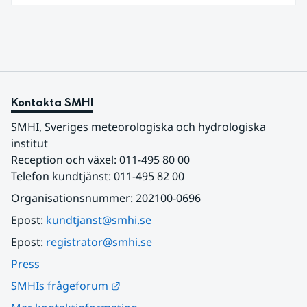
vattenbrist i delar av södra Sverige för vissa
vattendrag och grundvattenmagasin. För
vattendragen kan läget summeras som generellt
stabilt lågt . Det behövs fortsatt mer nederbörd
över lång tid för att återställa balansen.
Kontakta SMHI
SMHI, Sveriges meteorologiska och hydrologiska 
institut
Reception och växel: 011-495 80 00
Telefon kundtjänst: 011-495 82 00
Organisationsnummer: 202100-0696
Epost: 
kundtjanst@smhi.se
Epost: 
registrator@smhi.se
Press
Länk till annan webbplats.
SMHIs frågeforum