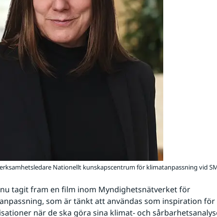
verksamhetsledare Nationellt kunskapscentrum för klimatanpassning vid S
 nu tagit fram en film inom Myndighetsnätverket för
anpassning, som är tänkt att användas som inspiration för
sationer när de ska göra sina klimat- och sårbarhetsanalyse