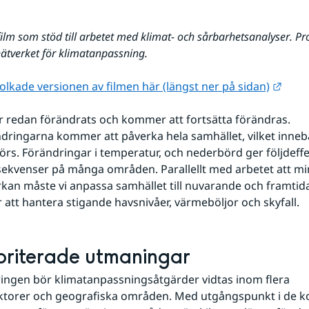
film som stöd till arbetet med klimat- och sårbarhetsanalyser. Pr
ätverket för klimatanpassning.
Länk 
olkade versionen av filmen här (längst ner på sidan)
r redan förändrats och kommer att fortsätta förändras. 
dringarna kommer att påverka hela samhället, vilket inneb
örs. Förändringar i temperatur, och nederbörd ger följdeffekt
sekvenser på många områden. Parallellt med arbetet att mi
kan måste vi anpassa samhället till nuvarande och framtida kl
 att hantera stigande havsnivåer, värmeböljor och skyfall.
ioriterade utmaningar
ringen bör klimatanpassningsåtgärder vidtas inom flera 
ktorer och geografiska områden. Med utgångspunkt i de k