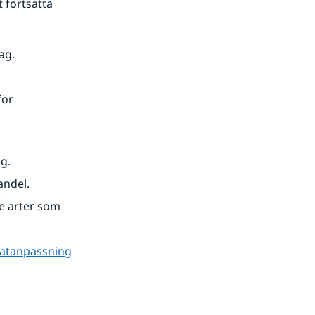
fortsatta 
ag.
ör 
g.
andel.
 arter som 
matanpassning