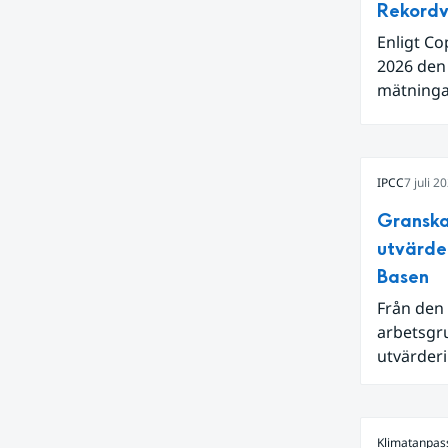
Rekordv
Enligt Co
2026 den
mätningar
Även för 
och om vi
varmaste 
IPCC
7 juli 2
hetta i s
ytvatten
Granska
en juni m
utvärde
Niño i Sti
Basen
Från den 
arbetsgru
utvärderi
kan reda
Klimatanpas