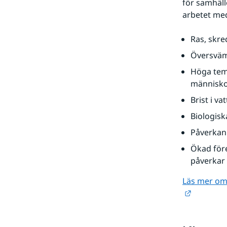
för samhäll
arbetet me
Ras, skre
Översvämn
Höga temp
människor
Brist i v
Biologisk
Påverkan 
Ökad för
påverkar 
Läs mer om 
Länk till