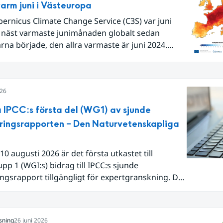
arm juni i Västeuropa
pernicus Climate Change Service (C3S) var juni
 näst varmaste junimånaden globalt sedan
na började, den allra varmaste är juni 2024.
Europa i sin helhet var det den näst varmaste juni
 begränsar oss till Västeuropa var det den allra
juni. Detta betingades till stor del av en extrem
026
lutet av månaden. Världshavens
temperaturer var den högsta som uppmätts för
 IPCC:s första del (WG1) av sjunde
ånad, vilket ligger i fas med en framväxande El
ringsrapporten – Den Naturvetenskapliga
lla havet.
10 augusti 2026 är det första utkastet till
pp 1 (WGI:s) bidrag till IPCC:s sjunde
ngsrapport tillgängligt för expertgranskning. Du
n nu registrera dig som expertgranskare!
sning
26 juni 2026