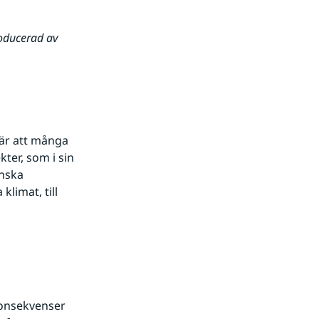
oducerad av 
till annan webbplats.
är att många 
er, som i sin 
nska 
imat, till 
onsekvenser 