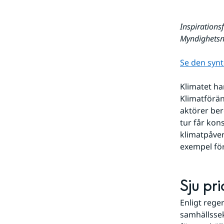
Inspirations
Myndighetsn
Se den synt
Klimatet ha
Klimatförän
aktörer ber
tur får kon
klimatpåver
exempel för
Sju pr
Enligt rege
samhällsse