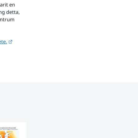
arit en
g detta,
entrum
Länk till annan webbplats.
te.