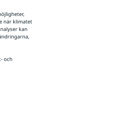
jligheter, 
 när klimatet 
alyser kan 
ändringarna, 
- och 