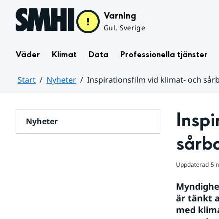
Hoppa till sidans innehåll
Varning
Gul, Sverige
Väder
Klimat
Data
Professionella tjänster
Start
Nyheter
Inspirationsfilm vid klimat- och så
Huvudinnehåll
Inspi
Nyheter
sårb
Uppdaterad
5 
Myndighet
är tänkt 
med klima