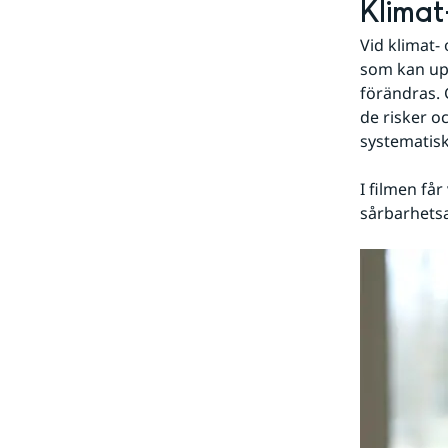
Klimat
Vid klimat-
som kan upp
förändras. 
de risker o
systematiskt
I filmen få
sårbarhetsa