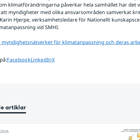
om klimatförändringarna påverkar hela samhället har det v
 att myndigheter med olika ansvarsområden samverkat krin
Karin Hjerpe, verksamhetsledare för Nationellt kunskapsc
imatanpassning vid SMHI.
 myndighetsnätverket för klimatanpassning och deras arbe
Dela sidan på
Dela sidan på
Dela sidan på
 på
:
Facebook
LinkedIn
X
e artiklar
i 2026