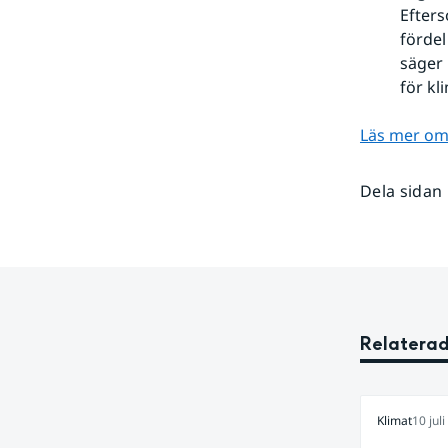
Efters
fördel
säger 
för kl
Läs mer om
Dela sidan
Relaterad
Klimat
10 jul