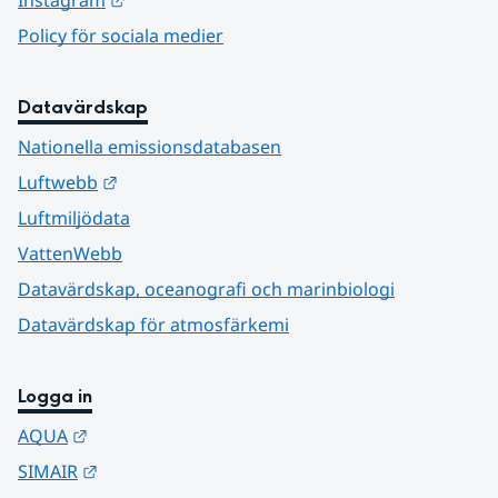
Instagram
Policy för sociala medier
Datavärdskap
Nationella emissionsdatabasen
Länk till annan webbplats.
Luftwebb
Luftmiljödata
VattenWebb
Datavärdskap, oceanografi och marinbiologi
Datavärdskap för atmosfärkemi
Logga in
Länk till annan webbplats.
AQUA
Länk till annan webbplats.
SIMAIR