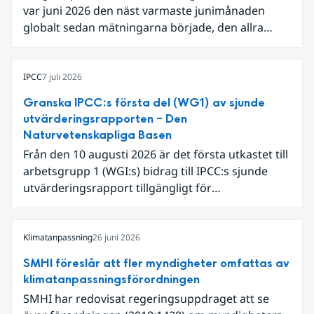
var juni 2026 den näst varmaste junimånaden
globalt sedan mätningarna började, den allra
varmaste är juni 2024. Även för Europa i sin helhet
var det den näst varmaste juni och om vi
begränsar oss till Västeuropa var det den allra
IPCC
7 juli 2026
varmaste juni. Detta betingades till stor del av en
Granska IPCC:s första del (WG1) av sjunde
extrem hetta i slutet av månaden. Världshavens
utvärderingsrapporten – Den
ytvattentemperaturer var den högsta som
Naturvetenskapliga Basen
uppmätts för en juni månad, vilket ligger i fas med
Från den 10 augusti 2026 är det första utkastet till
en framväxande El Niño i Stilla havet.
arbetsgrupp 1 (WGI:s) bidrag till IPCC:s sjunde
utvärderingsrapport tillgängligt för
expertgranskning. Du kan redan nu registrera dig
som expertgranskare!
Klimatanpassning
26 juni 2026
SMHI föreslår att fler myndigheter omfattas av
klimatanpassningsförordningen
SMHI har redovisat regeringsuppdraget att se