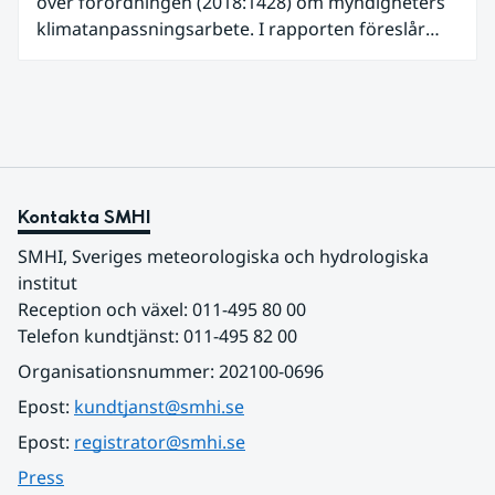
över förordningen (2018:1428) om myndigheters
klimatanpassningsarbete. I rapporten föreslår
SMHI flera förändringar för att bredda och stärka
statens arbete med klimatanpassning.
Kontakta SMHI
SMHI, Sveriges meteorologiska och hydrologiska 
institut
Reception och växel: 011-495 80 00
Telefon kundtjänst: 011-495 82 00
Organisationsnummer: 202100-0696
Epost: 
kundtjanst@smhi.se
Epost: 
registrator@smhi.se
Press