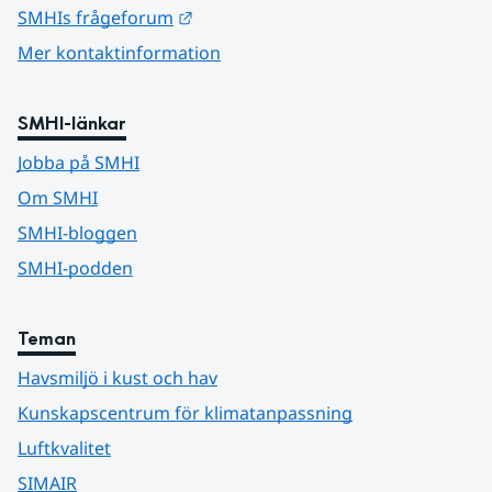
Länk till annan webbplats.
SMHIs frågeforum
Mer kontaktinformation
SMHI-länkar
Jobba på SMHI
Om SMHI
SMHI-bloggen
SMHI-podden
Teman
Havsmiljö i kust och hav
Kunskapscentrum för klimatanpassning
Luftkvalitet
SIMAIR