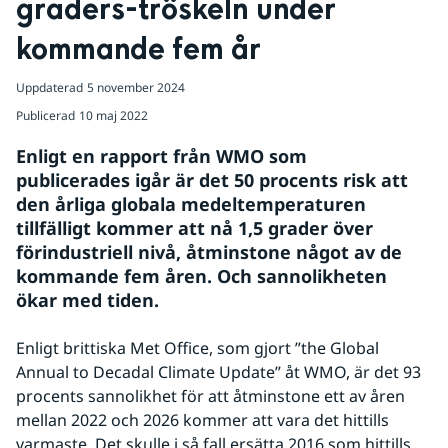
graders-tröskeln under 
kommande fem år
Uppdaterad
5 november 2024
Publicerad
10 maj 2022
Enligt en rapport från WMO som 
publicerades igår är det 50 procents risk att 
den årliga globala medeltemperaturen 
tillfälligt kommer att nå 1,5 grader över 
förindustriell nivå, åtminstone något av de 
kommande fem åren. Och sannolikheten 
ökar med tiden. 
Enligt brittiska Met Office, som gjort ”the Global
Annual to Decadal Climate Update” åt WMO, är det 93
procents sannolikhet för att åtminstone ett av åren
mellan 2022 och 2026 kommer att vara det hittills
varmaste. Det skulle i så fall ersätta 2016 som hittills