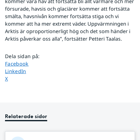
kommer våra hav att fortsätta bli allt varmare och mer 
försurade, havsis och glaciärer kommer att fortsätta 
smälta, havsnivån kommer fortsätta stiga och vi 
kommer att ha mer extremt väder. Uppvärmningen i 
Arktis är oproportionerligt hög och det som händer i 
Arktis påverkar oss alla”, fortsätter Petteri Taalas.
Dela sidan på
:
Dela sidan på
Facebook
Dela sidan på
LinkedIn
Dela sidan på
X
Relaterade sidor