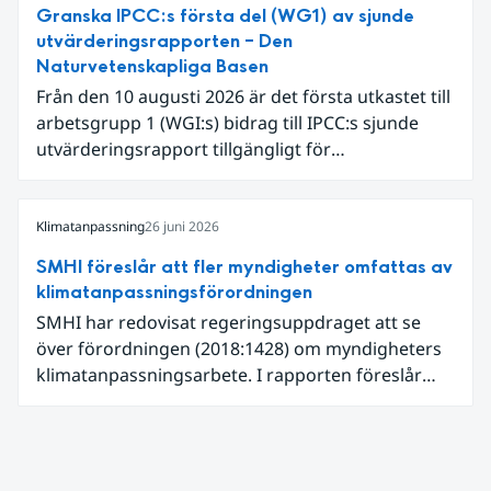
varmaste juni. Detta betingades till stor del av en
Granska IPCC:s första del (WG1) av sjunde
extrem hetta i slutet av månaden. Världshavens
utvärderingsrapporten – Den
ytvattentemperaturer var den högsta som
Naturvetenskapliga Basen
uppmätts för en juni månad, vilket ligger i fas med
Från den 10 augusti 2026 är det första utkastet till
en framväxande El Niño i Stilla havet.
arbetsgrupp 1 (WGI:s) bidrag till IPCC:s sjunde
utvärderingsrapport tillgängligt för
expertgranskning. Du kan redan nu registrera dig
som expertgranskare!
Klimatanpassning
26 juni 2026
SMHI föreslår att fler myndigheter omfattas av
klimatanpassningsförordningen
SMHI har redovisat regeringsuppdraget att se
över förordningen (2018:1428) om myndigheters
klimatanpassningsarbete. I rapporten föreslår
SMHI flera förändringar för att bredda och stärka
statens arbete med klimatanpassning.