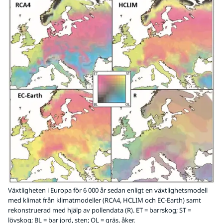
Växtligheten i Europa för 6 000 år sedan enligt en växtlighetsmodell
med klimat från klimatmodeller (RCA4, HCLIM och EC-Earth) samt
rekonstruerad med hjälp av pollendata (R). ET = barrskog; ST =
lövskog; BL = bar jord, sten; OL = gräs, åker.