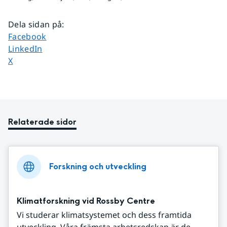
Dela sidan på
:
Dela sidan på
Facebook
Dela sidan på
LinkedIn
Dela sidan på
X
Relaterade sidor
Forskning och utveckling
Klimatforskning vid Rossby Centre
Vi studerar klimatsystemet och dess framtida
utveckling. Våra främsta arbetsredskap är de