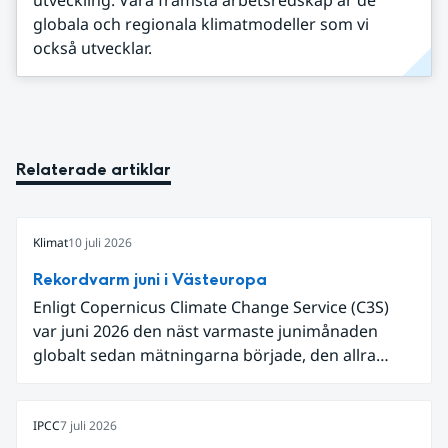
globala och regionala klimatmodeller som vi
också utvecklar.
Relaterade artiklar
Klimat
10 juli 2026
Rekordvarm juni i Västeuropa
Enligt Copernicus Climate Change Service (C3S)
var juni 2026 den näst varmaste junimånaden
globalt sedan mätningarna började, den allra
varmaste är juni 2024. Även för Europa i sin helhet
var det den näst varmaste juni och om vi
begränsar oss till Västeuropa var det den allra
IPCC
7 juli 2026