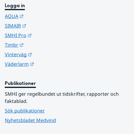
Logga in
Länk till annan webbplats.
AQUA
Länk till annan webbplats.
SIMAIR
Länk till annan webbplats.
SMHI Pro
Länk till annan webbplats.
Timbr
Länk till annan webbplats.
Vinterväg
Länk till annan webbplats.
Väderlarm
Publikationer
SMHI ger regelbundet ut tidskrifter, rapporter och 
faktablad.
Sök publikationer
Nyhetsbladet Medvind