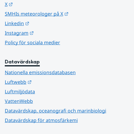
Länk till annan webbplats.
X
Länk till annan webbplats.
SMHIs meteorologer på X
Länk till annan webbplats.
Linkedin
Länk till annan webbplats.
Instagram
Policy för sociala medier
Datavärdskap
Nationella emissionsdatabasen
Länk till annan webbplats.
Luftwebb
Luftmiljödata
VattenWebb
Datavärdskap, oceanografi och marinbiologi
Datavärdskap för atmosfärkemi