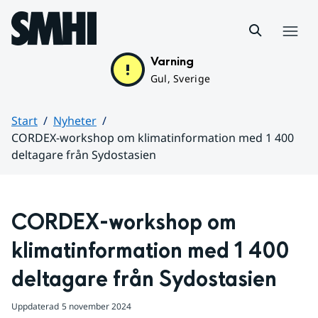
Hoppa till sidans innehåll
Meny
Varning
Gul, Sverige
Start
Nyheter
CORDEX-workshop om klimatinformation med 1 400
deltagare från Sydostasien
Huvudinnehåll
CORDEX-workshop om 
klimatinformation med 1 400 
deltagare från Sydostasien
Uppdaterad
5 november 2024