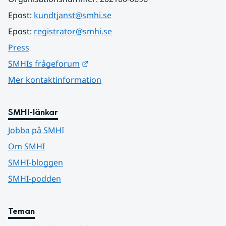
Epost: 
kundtjanst@smhi.se
Epost: 
registrator@smhi.se
Press
Länk till annan webbplats.
SMHIs frågeforum
Mer kontaktinformation
SMHI-länkar
Jobba på SMHI
Om SMHI
SMHI-bloggen
SMHI-podden
Teman