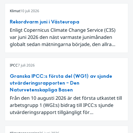
Klimat
10 juli 2026
Rekordvarm juni i Västeuropa
Enligt Copernicus Climate Change Service (C3S)
var juni 2026 den näst varmaste junimånaden
globalt sedan mätningarna började, den allra
varmaste är juni 2024. Även för Europa i sin helhet
var det den näst varmaste juni och om vi
begränsar oss till Västeuropa var det den allra
IPCC
7 juli 2026
varmaste juni. Detta betingades till stor del av en
Granska IPCC:s första del (WG1) av sjunde
extrem hetta i slutet av månaden. Världshavens
utvärderingsrapporten – Den
ytvattentemperaturer var den högsta som
Naturvetenskapliga Basen
uppmätts för en juni månad, vilket ligger i fas med
Från den 10 augusti 2026 är det första utkastet till
en framväxande El Niño i Stilla havet.
arbetsgrupp 1 (WGI:s) bidrag till IPCC:s sjunde
utvärderingsrapport tillgängligt för
expertgranskning. Du kan redan nu registrera dig
som expertgranskare!