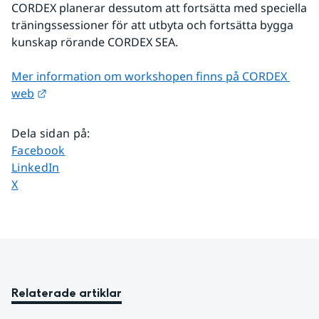
CORDEX planerar dessutom att fortsätta med speciella 
träningssessioner för att utbyta och fortsätta bygga 
kunskap rörande CORDEX SEA.
Mer information om workshopen finns på CORDEX 
Länk till annan webbplats.
web
Dela sidan på
:
Dela sidan på
Facebook
Dela sidan på
LinkedIn
Dela sidan på
X
Relaterade artiklar