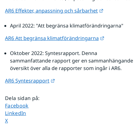
Länk till annan
AR6 Effekter, anpassning och sårbarhet
April 2022: "Att begränsa klimatförändringarna"
Länk till annan
AR6 Att begränsa klimatförändringarna
Oktober 2022: Syntesrapport. Denna 
sammanfattande rapport ger en sammanhängande 
översikt över alla de rapporter som ingår i AR6.
Länk till annan webbplats.
AR6 Syntesrapport
Dela sidan på
:
Dela sidan på
Facebook
Dela sidan på
LinkedIn
Dela sidan på
X