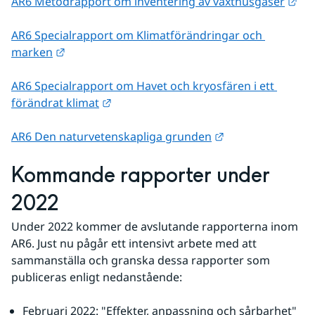
Län
AR6 Metodrapport om inventering av växthusgaser
AR6 Specialrapport om Klimatförändringar och 
Länk till annan webbplats.
marken
AR6 Specialrapport om Havet och kryosfären i ett 
Länk till annan webbplats.
förändrat klimat
Länk till annan w
AR6 Den naturvetenskapliga grunden
Kommande rapporter under 
2022
Under 2022 kommer de avslutande rapporterna inom 
AR6. Just nu pågår ett intensivt arbete med att 
sammanställa och granska dessa rapporter som 
publiceras enligt nedanstående:
Februari 2022: "Effekter, anpassning och sårbarhet"