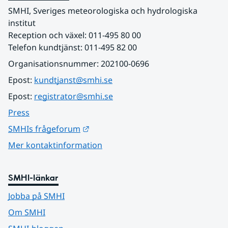
SMHI, Sveriges meteorologiska och hydrologiska 
institut
Reception och växel: 011-495 80 00
Telefon kundtjänst: 011-495 82 00
Organisationsnummer: 202100-0696
Epost: 
kundtjanst@smhi.se
Epost: 
registrator@smhi.se
Press
Länk till annan webbplats.
SMHIs frågeforum
Mer kontaktinformation
SMHI-länkar
Jobba på SMHI
Om SMHI