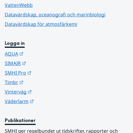
VattenWebb
Datavärdskap, oceanografi och marinbiologi
Datavärdskap för atmosfärkemi
Logga in
Länk till annan webbplats.
AQUA
Länk till annan webbplats.
SIMAIR
Länk till annan webbplats.
SMHI Pro
Länk till annan webbplats.
Timbr
Länk till annan webbplats.
Vinterväg
Länk till annan webbplats.
Väderlarm
Publikationer
SMHI ger regelbundet ut tidskrifter, rapporter och 