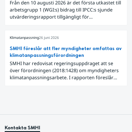
Från den 10 augusti 2026 är det första utkastet till
en framväxande El Niño i Stilla havet.
arbetsgrupp 1 (WGI:s) bidrag till IPCC:s sjunde
utvärderingsrapport tillgängligt för
expertgranskning. Du kan redan nu registrera dig
som expertgranskare!
Klimatanpassning
26 juni 2026
SMHI föreslår att fler myndigheter omfattas av
klimatanpassningsförordningen
SMHI har redovisat regeringsuppdraget att se
över förordningen (2018:1428) om myndigheters
klimatanpassningsarbete. I rapporten föreslår
SMHI flera förändringar för att bredda och stärka
statens arbete med klimatanpassning.
Kontakta SMHI