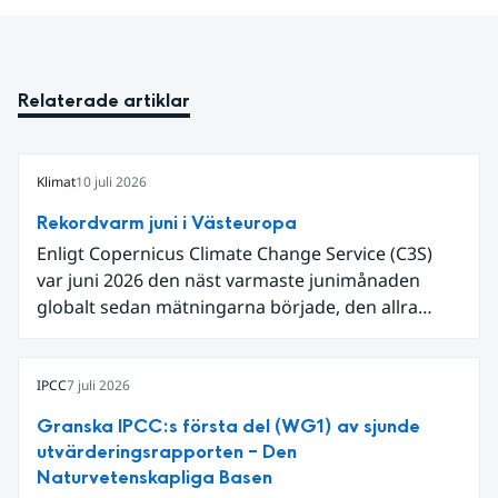
Relaterade artiklar
Klimat
10 juli 2026
Rekordvarm juni i Västeuropa
Enligt Copernicus Climate Change Service (C3S)
var juni 2026 den näst varmaste junimånaden
globalt sedan mätningarna började, den allra
varmaste är juni 2024. Även för Europa i sin helhet
var det den näst varmaste juni och om vi
begränsar oss till Västeuropa var det den allra
IPCC
7 juli 2026
varmaste juni. Detta betingades till stor del av en
Granska IPCC:s första del (WG1) av sjunde
extrem hetta i slutet av månaden. Världshavens
utvärderingsrapporten – Den
ytvattentemperaturer var den högsta som
Naturvetenskapliga Basen
uppmätts för en juni månad, vilket ligger i fas med