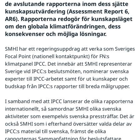
de avslutande rapporterna inom dess sjätte 
kunskapsutvärdering (Assessment Report 6, 
AR6). Rapporterna redogör för kunskapsläget 
om den globala klimatförändringen, dess 
konsekvenser och möjliga lösningar.
SMHI har ett regeringsuppdrag att verka som Sveriges 
Focal Point (nationell kontaktpunkt) för FN:s 
klimatpanel IPCC. Det innebär att SMHI representerar 
Sverige vid IPCC:s beslutsmöten, nominerar svenska 
experter till IPCC-arbetet samt för ut kunskaper och 
budskap från IPCC:s rapporter till breda målgrupper.
I samband med att IPCC lanserar de olika rapporterna 
internationellt, så samordnar SMHI olika svenska 
aktiviteter som exempelvis svenska pressträffar. Det är 
också SMHI som i efterhand översätter valda delar av 
IPCC:s material till svenska, främst de olika 
rapporternas Sammanfattning för beslutsfattare.