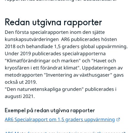
Redan utgivna rapporter
Den första specialrapporten inom den sjätte 
kunskapsutvärderingen  AR6 publicerades hösten 
2018 och behandlade 1,5 graders global uppvärmning. 
Under 2019 publicerades specialrapporterna 
"Klimatförändringar och marken" och "Havet och 
kryosfären i ett förändrat klimat". Uppdateringen av 
metodrapporten "Inventering av växthusgaser" gavs 
också ut 2019.
"Den naturvetenskapliga grunden" publicerades i 
augusti 2021.
Exempel på redan utgivna rapporter
Länk 
AR6 Specialrapport om 1,5 graders uppvärmning