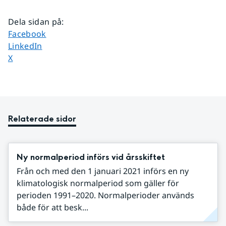
Dela sidan på
:
Dela sidan på
Facebook
Dela sidan på
LinkedIn
Dela sidan på
X
Relaterade sidor
Ny normalperiod införs vid årsskiftet
Från och med den 1 januari 2021 införs en ny
klimatologisk normalperiod som gäller för
perioden 1991–2020. Normalperioder används
både för att besk...