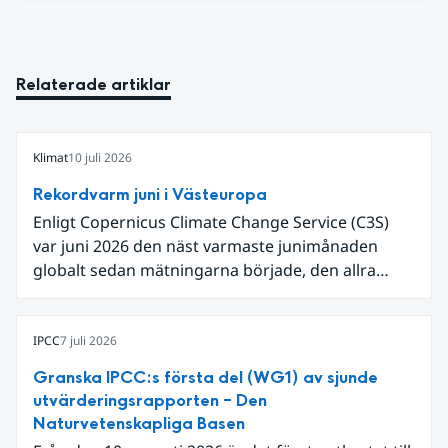
Relaterade artiklar
Klimat
10 juli 2026
Rekordvarm juni i Västeuropa
Enligt Copernicus Climate Change Service (C3S)
var juni 2026 den näst varmaste junimånaden
globalt sedan mätningarna började, den allra
varmaste är juni 2024. Även för Europa i sin helhet
var det den näst varmaste juni och om vi
begränsar oss till Västeuropa var det den allra
IPCC
7 juli 2026
varmaste juni. Detta betingades till stor del av en
Granska IPCC:s första del (WG1) av sjunde
extrem hetta i slutet av månaden. Världshavens
utvärderingsrapporten – Den
ytvattentemperaturer var den högsta som
Naturvetenskapliga Basen
uppmätts för en juni månad, vilket ligger i fas med