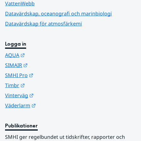
VattenWebb
Datavärdskap, oceanografi och marinbiologi
Datavärdskap för atmosfärkemi
Logga in
Länk till annan webbplats.
AQUA
Länk till annan webbplats.
SIMAIR
Länk till annan webbplats.
SMHI Pro
Länk till annan webbplats.
Timbr
Länk till annan webbplats.
Vinterväg
Länk till annan webbplats.
Väderlarm
Publikationer
SMHI ger regelbundet ut tidskrifter, rapporter och 