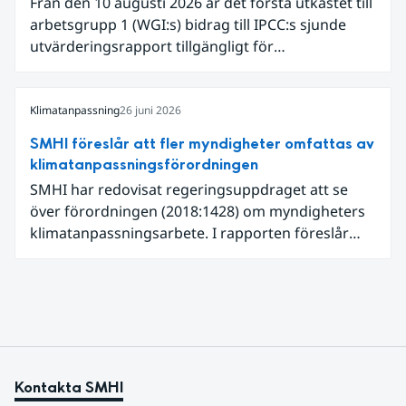
Från den 10 augusti 2026 är det första utkastet till
en framväxande El Niño i Stilla havet.
arbetsgrupp 1 (WGI:s) bidrag till IPCC:s sjunde
utvärderingsrapport tillgängligt för
expertgranskning. Du kan redan nu registrera dig
som expertgranskare!
Klimatanpassning
26 juni 2026
SMHI föreslår att fler myndigheter omfattas av
klimatanpassningsförordningen
SMHI har redovisat regeringsuppdraget att se
över förordningen (2018:1428) om myndigheters
klimatanpassningsarbete. I rapporten föreslår
SMHI flera förändringar för att bredda och stärka
statens arbete med klimatanpassning.
Kontakta SMHI