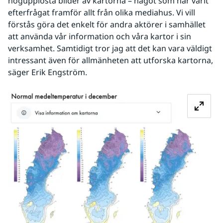
högupplösta bilder av kartorna – något som har varit 
efterfrågat framför allt från olika mediahus. Vi vill 
förstås göra det enkelt för andra aktörer i samhället 
att använda vår information och våra kartor i sin 
verksamhet. Samtidigt tror jag att det kan vara väldigt 
intressant även för allmänheten att utforska kartorna, 
säger Erik Engström.
Fö