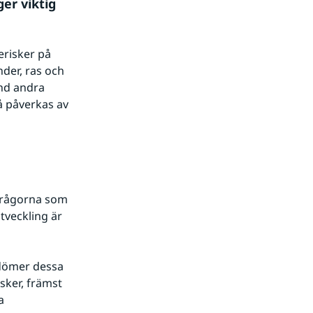
r viktig 
risker på 
der, ras och 
nd andra 
 påverkas av 
frågorna som 
tveckling är 
dömer dessa 
sker, främst 
 