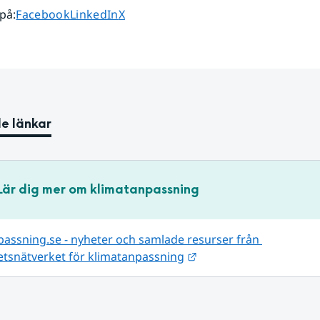
Dela sidan på
Dela sidan på
Dela sidan på
 på
:
Facebook
LinkedIn
X
e länkar
Lär dig mer om klimatanpassning
assning.se - nyheter och samlade resurser från 
Länk till annan webbpl
tsnätverket för klimatanpassning