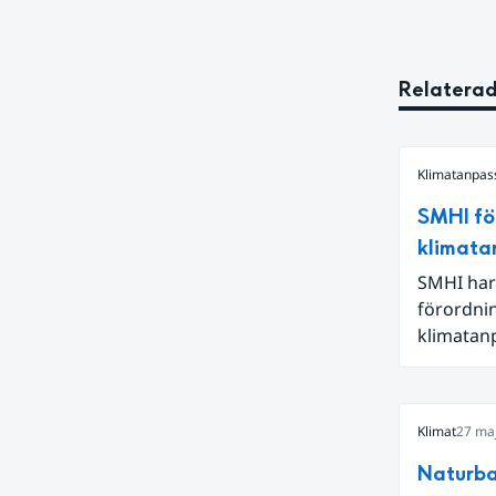
Relaterad
Klimatanpas
SMHI fö
klimata
SMHI har
förordni
klimatanp
förändrin
med klim
Klimat
27 ma
Naturba