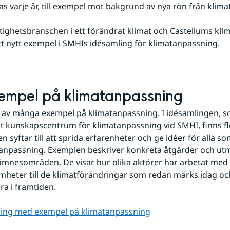
as varje år, till exempel mot bakgrund av nya rön från klim
ighetsbranschen i ett förändrat klimat och Castellums klim
ett nytt exempel i SMHIs idésamling för klimatanpassning.
xempel på klimatanpassning
t av många exempel på klimatanpassning. I idésamlingen, 
lt kunskapscentrum för klimatanpassning vid SMHI, finns fler
 syftar till att sprida erfarenheter och ge idéer för alla so
anpassning. Exemplen beskriver konkreta åtgärder och utm
ämnesområden. De visar hur olika aktörer har arbetat med 
mheter till de klimatförändringar som redan märks idag och 
ra i framtiden.
ing med exempel på klimatanpassning