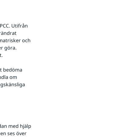
PCC. Utifrån 
rändrat 
matrisker och 
r göra. 
t.
tt bedöma 
ndla om 
gskänsliga 
dan med hjälp 
en ses över 