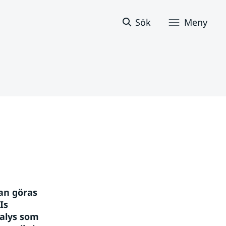
Sök
Meny
an göras 
s 
alys som 