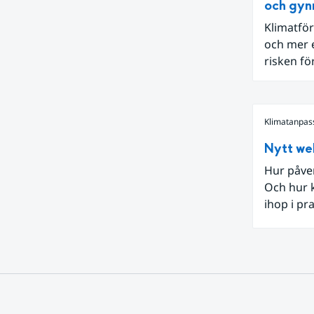
och gyn
Klimatför
och mer e
risken fö
riskerade
sträckor 
vägen va
Klimatanpas
geoteknis
erosions
Nytt we
biologisk
Hur påver
Och hur k
ihop i pr
som Nati
SMHI och 
tillsamma