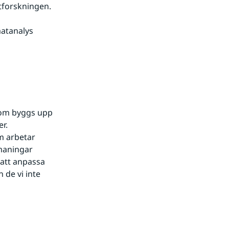
atforskningen.
atanalys 
som byggs upp 
. 
m arbetar 
aningar 
att anpassa 
de vi inte 