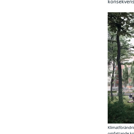
konsekvense
Klimatförändri
omfattande ko