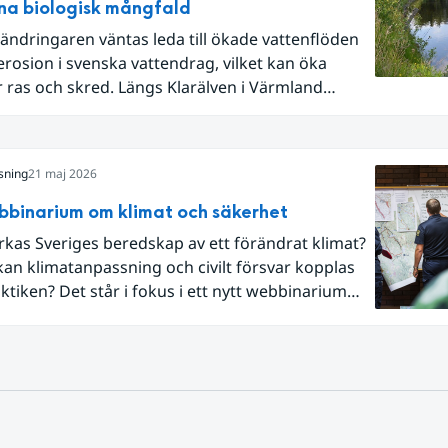
na biologisk mångfald
ändringaren väntas leda till ökade vattenflöden
rosion i svenska vattendrag, vilket kan öka
r ras och skred. Längs Klarälven i Värmland
 erosion att påverka väg 62, som på flera
ligger nära älven. När Trafikverket skulle säkra
lde myndigheten, tillsammans med Statens
sning
21 maj 2026
ka institut (SGI), att arbeta med naturbaserade
skydd där teknisk säkerhet kombineras med
bbinarium om klimat och säkerhet
 mångfald och hänsyn till landskapet.
kas Sveriges beredskap av ett förändrat klimat?
an klimatanpassning och civilt försvar kopplas
aktiken? Det står i fokus i ett nytt webbinarium
onellt kunskapscentrum för klimatanpassning vid
Myndigheten för civilt försvar arrangerar
ns den 3 juni.