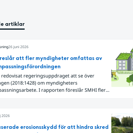
e artiklar
sning
26 juni 2026
reslår att fler myndigheter omfattas av
npassningsförordningen
 redovisat regeringsuppdraget att se över
ngen (2018:1428) om myndigheters
assningsarbete. I rapporten föreslår SMHI flera
gar för att bredda och stärka statens arbete
atanpassning.
j 2026
serade erosionsskydd för att hindra skred