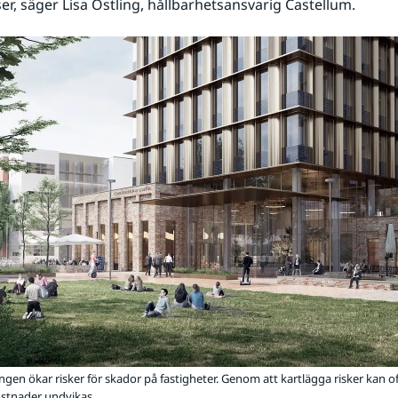
r, säger Lisa Östling, hållbarhetsansvarig Castellum.
ngen ökar risker för skador på fastigheter. Genom att kartlägga risker kan 
stnader undvikas.