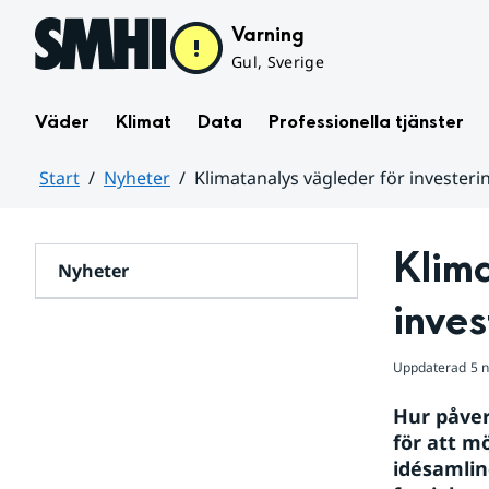
Hoppa till sidans innehåll
Varning
Gul, Sverige
Väder
Klimat
Data
Professionella tjänster
Start
Nyheter
Klimatanalys vägleder för investeri
Huvudinnehåll
Klima
Nyheter
inves
Uppdaterad
5 
Hur påver
för att m
idésamlin