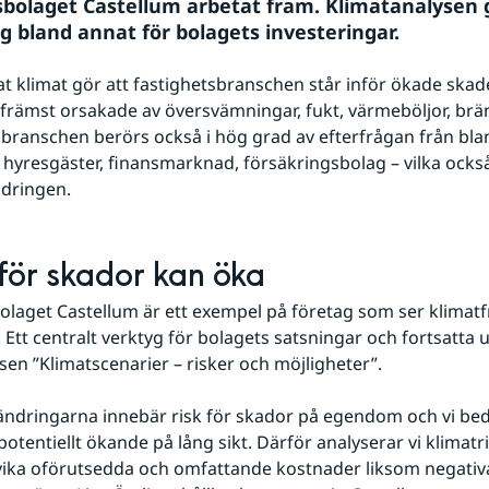
sbolaget Castellum arbetat fram. Klimatanalysen ge
g bland annat för bolagets investeringar.
at klimat gör att fastighetsbranschen står inför ökade skade
främst orsakade av översvämningar, fukt, värmeböljor, brän
branschen berörs också i hög grad av efterfrågan från bla
hyresgäster, finansmarknad, försäkringsbolag – vilka också
ndringen.
 för skador kan öka
olaget Castellum är ett exempel på företag som ser klimat
 Ett centralt verktyg för bolagets satsningar och fortsatta u
sen ”Klimatscenarier – risker och möjligheter”.
ändringarna innebär risk för skador på egendom och vi be
otentiellt ökande på lång sikt. Därför analyserar vi klimatri
vika oförutsedda och omfattande kostnader liksom negativa