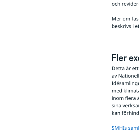
och revider
Mer om fast
beskrivs i 
Fler e
Detta är et
av Nationel
Idésamlingen
med klimat
inom flera 
sina verksa
kan förhind
SMHIs saml