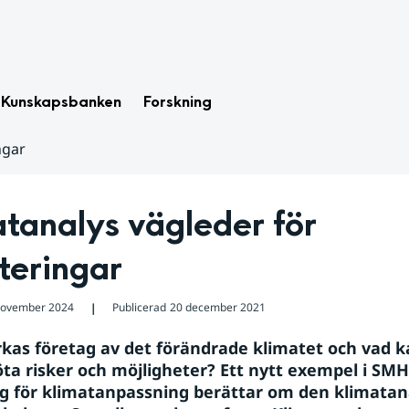
Kunskapsbanken
Forskning
ngar
tanalys vägleder för 
teringar
november 2024
Publicerad
20 december 2021
❘
kas företag av det förändrade klimatet och vad k
öta risker och möjligheter? Ett nytt exempel i SMHI
g för klimatanpassning berättar om den klimatan