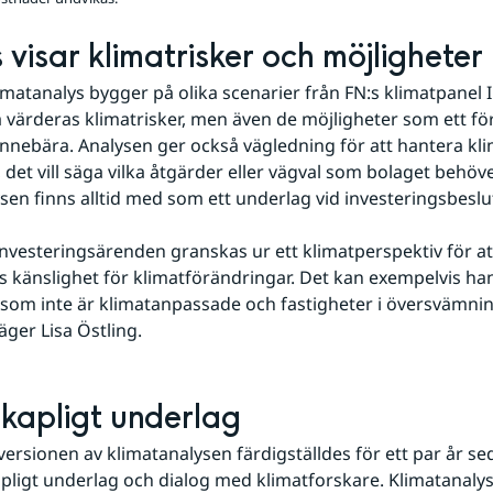
 visar klimatrisker och möjligheter
imatanalys bygger på olika scenarier från FN:s klimatpanel I
 värderas klimatrisker, men även de möjligheter som ett fö
innebära. Analysen ger också vägledning för att hantera kli
 det vill säga vilka åtgärder eller vägval som bolaget behöve
sen finns alltid med som ett underlag vid investeringsbeslu
investeringsärenden granskas ur ett klimatperspektiv för a
s känslighet för klimatförändringar. Det kan exempelvis ha
 som inte är klimatanpassade och fastigheter i översvämnin
ger Lisa Östling.
kapligt underlag
versionen av klimatanalysen färdigställdes för ett par år se
pligt underlag och dialog med klimatforskare. Klimatanalys