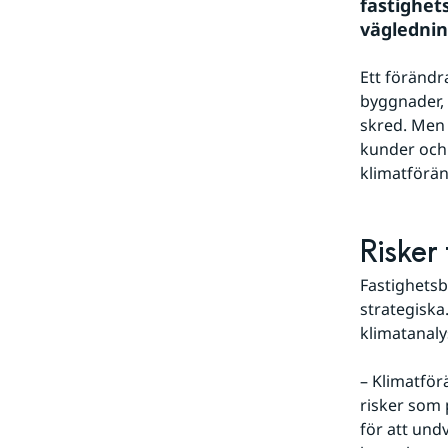
fastighet
väglednin
Ett förändr
byggnader, 
skred. Men 
kunder och 
klimatförä
Risker
Fastighetsb
strategiska.
klimatanaly
– Klimatför
risker som p
för att und