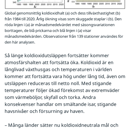
Global genomsnittlig koldioxidhalt (a) och dess tillväxthastighet (b)
från 1984 till 2020. Årlig ökning visas som skuggade staplar i (b). Den
röda linjen i (a) är månadsmedelvärdet med säsongsvariationen
borttagen, de blå prickarna och blå linjen i (a) visar
månadsmedelvärden. Observationer från 139 stationer användes för
den här analysen.
Så länge koldioxidutsläppen fortsätter kommer 
atmosfärshalten att fortsätta öka. Koldioxid är en 
långlivad växthusgas och temperaturen i världen 
kommer att fortsätta vara hög under lång tid, även om 
utsläppen reduceras till netto noll. Med stigande 
temperaturer följer ökad förekomst av extremväder 
som värmeböljor, skyfall och torka. Andra 
konsekvenser handlar om smältande isar, stigande 
havsnivåer och försurning av haven.
– Många länder sätter nu koldioxidneutrala mål och 