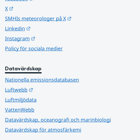
Länk till annan webbplats.
X
Länk till annan webbplats.
SMHIs meteorologer på X
Länk till annan webbplats.
Linkedin
Länk till annan webbplats.
Instagram
Policy för sociala medier
Datavärdskap
Nationella emissionsdatabasen
Länk till annan webbplats.
Luftwebb
Luftmiljödata
VattenWebb
Datavärdskap, oceanografi och marinbiologi
Datavärdskap för atmosfärkemi