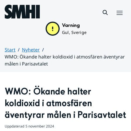
Hoppa till sidans innehåll
Meny
Varning
Gul, Sverige
Start
Nyheter
WMO: Ökande halter koldioxid i atmosfären äventyrar
målen i Parisavtalet
Huvudinnehåll
WMO: Ökande halter 
koldioxid i atmosfären 
äventyrar målen i Parisavtalet
Uppdaterad
5 november 2024