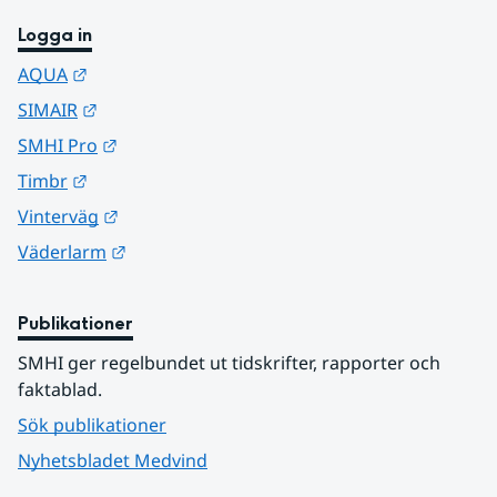
Logga in
Länk till annan webbplats.
AQUA
Länk till annan webbplats.
SIMAIR
Länk till annan webbplats.
SMHI Pro
Länk till annan webbplats.
Timbr
Länk till annan webbplats.
Vinterväg
Länk till annan webbplats.
Väderlarm
Publikationer
SMHI ger regelbundet ut tidskrifter, rapporter och 
faktablad.
Sök publikationer
Nyhetsbladet Medvind