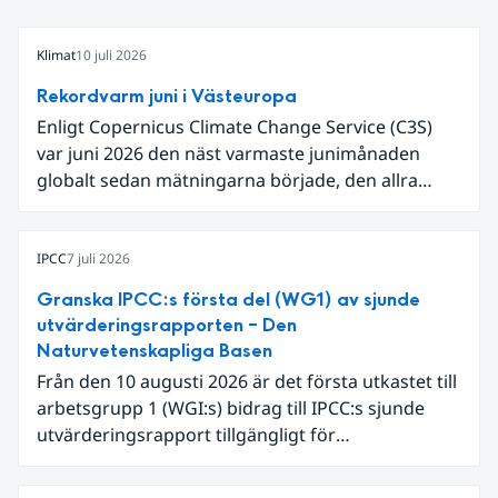
Klimat
10 juli 2026
Rekordvarm juni i Västeuropa
Enligt Copernicus Climate Change Service (C3S)
var juni 2026 den näst varmaste junimånaden
globalt sedan mätningarna började, den allra
varmaste är juni 2024. Även för Europa i sin helhet
var det den näst varmaste juni och om vi
begränsar oss till Västeuropa var det den allra
IPCC
7 juli 2026
varmaste juni. Detta betingades till stor del av en
Granska IPCC:s första del (WG1) av sjunde
extrem hetta i slutet av månaden. Världshavens
utvärderingsrapporten – Den
ytvattentemperaturer var den högsta som
Naturvetenskapliga Basen
uppmätts för en juni månad, vilket ligger i fas med
Från den 10 augusti 2026 är det första utkastet till
en framväxande El Niño i Stilla havet.
arbetsgrupp 1 (WGI:s) bidrag till IPCC:s sjunde
utvärderingsrapport tillgängligt för
expertgranskning. Du kan redan nu registrera dig
som expertgranskare!