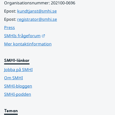
Organisationsnummer: 202100-0696
Epost: 
kundtjanst@smhi.se
Epost: 
registrator@smhi.se
Press
Länk till annan webbplats.
SMHIs frågeforum
Mer kontaktinformation
SMHI-länkar
Jobba på SMHI
Om SMHI
SMHI-bloggen
SMHI-podden
Teman