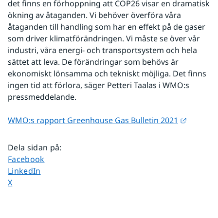
det finns en förhoppning att COP26 visar en dramatisk 
ökning av åtaganden. Vi behöver överföra våra 
åtaganden till handling som har en effekt på de gaser 
som driver klimatförändringen. Vi måste se över vår 
industri, våra energi- och transportsystem och hela 
sättet att leva. De förändringar som behövs är 
ekonomiskt lönsamma och tekniskt möjliga. Det finns 
ingen tid att förlora, säger Petteri Taalas i WMO:s 
pressmeddelande.
Länk til
WMO:s rapport Greenhouse Gas Bulletin 2021
Dela sidan på
:
Dela sidan på
Facebook
Dela sidan på
LinkedIn
Dela sidan på
X