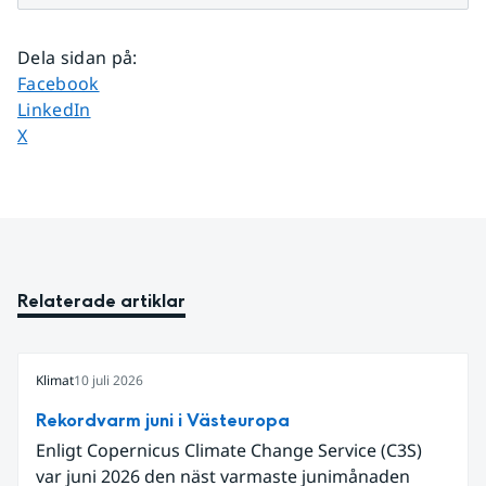
Dela sidan på
:
Dela sidan på
Facebook
Dela sidan på
LinkedIn
Dela sidan på
X
Relaterade artiklar
Klimat
10 juli 2026
Rekordvarm juni i Västeuropa
Enligt Copernicus Climate Change Service (C3S)
var juni 2026 den näst varmaste junimånaden