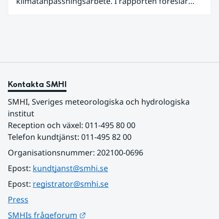
klimatanpassningsarbete. I rapporten föreslår
SMHI flera förändringar för att bredda och stärka
statens arbete med klimatanpassning.
Kontakta SMHI
SMHI, Sveriges meteorologiska och hydrologiska 
institut
Reception och växel: 011-495 80 00
Telefon kundtjänst: 011-495 82 00
Organisationsnummer: 202100-0696
Epost: 
kundtjanst@smhi.se
Epost: 
registrator@smhi.se
Press
Länk till annan webbplats.
SMHIs frågeforum