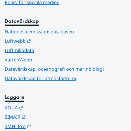
Policy för sociala medier
Datavärdskap
Nationella emissionsdatabasen
Länk till annan webbplats.
Luftwebb
Luftmiljödata
VattenWebb
Datavärdskap, oceanografi och marinbiologi
Datavärdskap för atmosfärkemi
Logga in
Länk till annan webbplats.
AQUA
Länk till annan webbplats.
SIMAIR
Länk till annan webbplats.
SMHI Pro