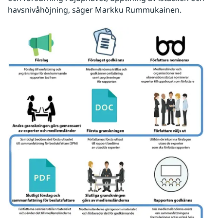
havsnivåhöjning, säger Markku Rummukainen.