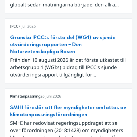
globalt sedan mätningarna började, den allra
varmaste är juni 2024. Även för Europa i sin helhet
var det den näst varmaste juni och om vi
begränsar oss till Västeuropa var det den allra
IPCC
7 juli 2026
varmaste juni. Detta betingades till stor del av en
Granska IPCC:s första del (WG1) av sjunde
extrem hetta i slutet av månaden. Världshavens
utvärderingsrapporten – Den
ytvattentemperaturer var den högsta som
Naturvetenskapliga Basen
uppmätts för en juni månad, vilket ligger i fas med
Från den 10 augusti 2026 är det första utkastet till
en framväxande El Niño i Stilla havet.
arbetsgrupp 1 (WGI:s) bidrag till IPCC:s sjunde
utvärderingsrapport tillgängligt för
expertgranskning. Du kan redan nu registrera dig
som expertgranskare!
Klimatanpassning
26 juni 2026
SMHI föreslår att fler myndigheter omfattas av
klimatanpassningsförordningen
SMHI har redovisat regeringsuppdraget att se
över förordningen (2018:1428) om myndigheters