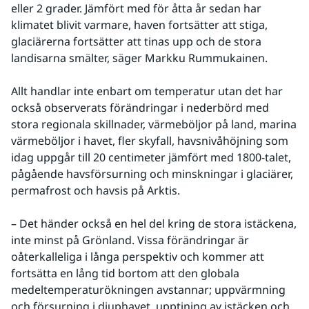
eller 2 grader. Jämfört med för åtta år sedan har 
klimatet blivit varmare, haven fortsätter att stiga, 
glaciärerna fortsätter att tinas upp och de stora 
landisarna smälter, säger Markku Rummukainen.
Allt handlar inte enbart om temperatur utan det har 
också observerats förändringar i nederbörd med 
stora regionala skillnader, värmeböljor på land, marina 
värmeböljor i havet, fler skyfall, havsnivåhöjning som 
idag uppgår till 20 centimeter jämfört med 1800-talet, 
pågående havsförsurning och minskningar i glaciärer, 
permafrost och havsis på Arktis. 
– Det händer också en hel del kring de stora istäckena, 
inte minst på Grönland. Vissa förändringar är 
oåterkalleliga i långa perspektiv och kommer att 
fortsätta en lång tid bortom att den globala 
medeltemperaturökningen avstannar; uppvärmning 
och försurning i djuphavet, upptining av istäcken och 