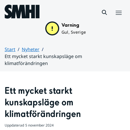
Hoppa till sidans innehåll
Meny
Varning
Gul, Sverige
Start
Nyheter
Ett mycket starkt kunskapsläge om
klimatförändringen
Huvudinnehåll
Ett mycket starkt 
kunskapsläge om 
klimatförändringen
Uppdaterad
5 november 2024