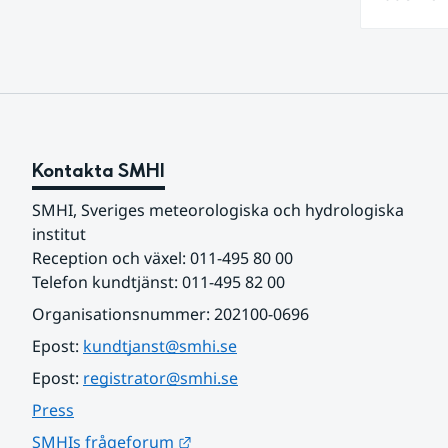
Sverige f
vattendr
lågt . Det behövs fortsatt mer nederbörd över lång tid för
att åters
Kontakta SMHI
SMHI, Sveriges meteorologiska och hydrologiska 
institut
Reception och växel: 011-495 80 00
Telefon kundtjänst: 011-495 82 00
Organisationsnummer: 202100-0696
Epost: 
kundtjanst@smhi.se
Epost: 
registrator@smhi.se
Press
Länk till annan webbplats.
SMHIs frågeforum