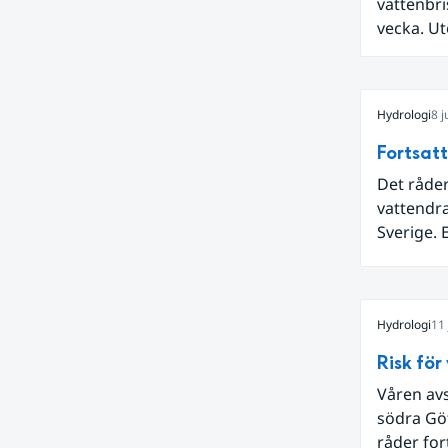
vattenbri
vecka. Ut
passerad
av landet
nederbö
Hydrologi
8 j
Fortsatt
Det råder
vattendr
Sverige. 
meddelan
grundvat
Stockholm
Hydrologi
11 
Hugo Rud
Risk för
Våren av
södra Göt
råder for