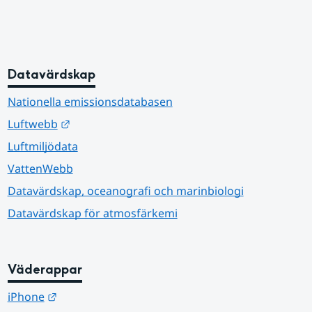
Datavärdskap
Nationella emissionsdatabasen
Länk till annan webbplats.
Luftwebb
Luftmiljödata
VattenWebb
Datavärdskap, oceanografi och marinbiologi
Datavärdskap för atmosfärkemi
Väderappar
Länk till annan webbplats.
iPhone