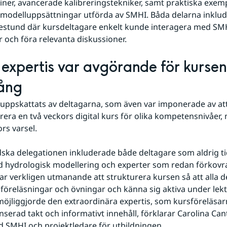
ner, avancerade kalibreringstekniker, samt praktiska exemp
 modelluppsättningar utförda av SMHI. Båda delarna inklud
stund där kursdeltagare enkelt kunde interagera med SMHs
or och föra relevanta diskussioner.
expertis var avgörande för kursens
ång
uppskattats av deltagarna, som även var imponerade av at
rera en två veckors digital kurs för olika kompetensnivåer,
rs varsel. 
dska delegationen inkluderade både deltagare som aldrig ti
 hydrologisk modellering och experter som redan förkovrat 
ar verkligen utmanande att strukturera kursen så att alla de
 föreläsningar och övningar och känna sig aktiva under lekt
möjliggjorde den extraordinära expertis, som kursföreläsar
anserad takt och informativt innehåll, förklarar Carolina Can
d SMHI och projektledare för utbildningen.