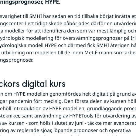
ningsprognoser, HYPE.
varighet till SMHI har sedan en tid tillbaka börjat inrätta et
gscenter. I ett tidigt skede påbörjades därför en utvärderin
a modeller för att identifiera den som var mest lämplig och
ydrologisk modellering för översvämningsprognoser på Irlan
drologiska modell HYPE och därmed fick SMHI återigen håll
 utbildning om modellen till de inom Met Èireann som arbe
gsprognoser.     
ckors digital kurs
n om HYPE modellen genomfördes helt digitalt på grund av
ar pandemin fört med sig. Den första delen av kursen hölls 
ehöll introduktion av HYPE-modellen, grundläggande proce
stekniker, samt användning av HYPETools för utvärdering av 
 av kursen - som hölls i slutet av juni - täckte mer avancer
ing av reglerade sjöar, löpande prognoser och operativa 