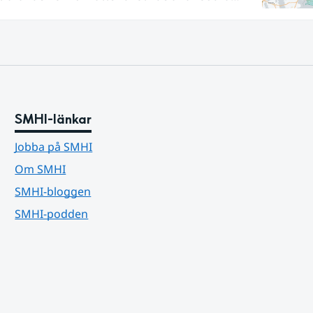
ör vissa vattendrag och grundvattenmagasin. För
agen kan läget summeras som generellt stabilt
tälla balansen.
SMHI-länkar
Jobba på SMHI
Om SMHI
SMHI-bloggen
SMHI-podden