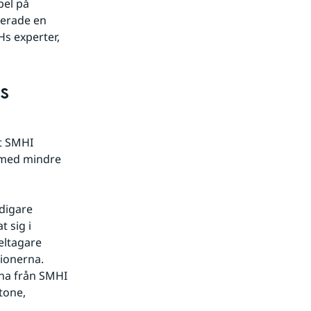
el på 
erade en 
 experter, 
 
t SMHI 
 med mindre 
digare 
sig i 
ltagare 
ionerna. 
na från SMHI 
tone, 