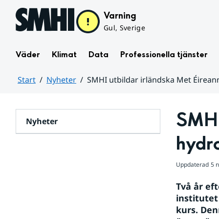
Hoppa till sidans innehåll
Varning
Gul, Sverige
Väder
Klimat
Data
Professionella tjänster
Start
Nyheter
SMHI utbildar irländska Met Éireann
Huvudinnehåll
SMHI 
Nyheter
hydr
Uppdaterad
5 
Två år ef
institutet
kurs. Den