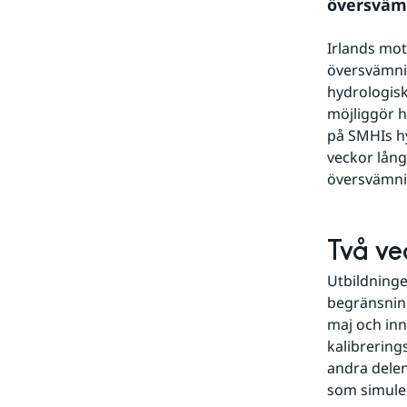
översväm
Irlands mots
översvämnin
hydrologisk
möjliggör h
på SMHIs hy
veckor lång
översvämnin
Två ve
Utbildninge
begränsning
maj och inn
kalibrering
andra delen
som simuler