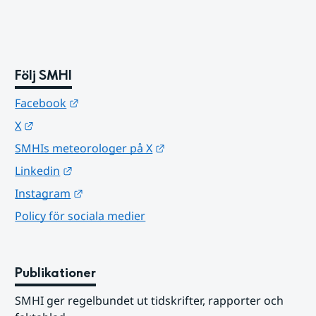
Följ SMHI
Länk till annan webbplats.
Facebook
Länk till annan webbplats.
X
Länk till annan webbplats.
SMHIs meteorologer på X
Länk till annan webbplats.
Linkedin
Länk till annan webbplats.
Instagram
Policy för sociala medier
Publikationer
SMHI ger regelbundet ut tidskrifter, rapporter och 