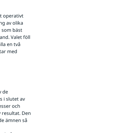
t operativt 
g av olika 
 som bäst 
d. Valet föll 
a en två 
tar med 
 de 
i slutet av 
sser och 
resultat. Den 
ade ämnen så 