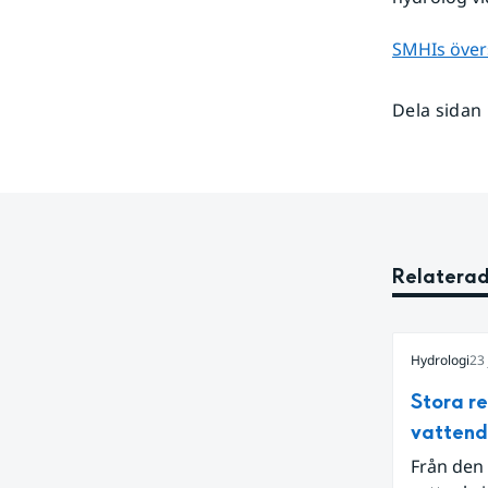
SMHIs över
Dela sidan
Relaterad
Hydrologi
23 
Stora r
vatten
Från den 