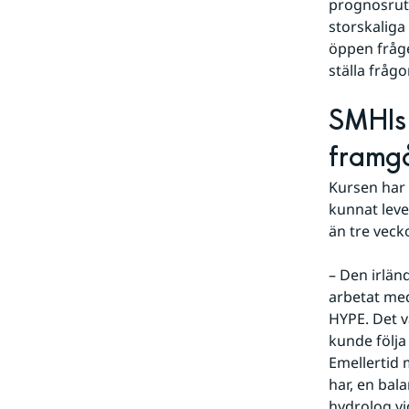
prognosruti
storskaliga
öppen fråge
ställa fråg
SMHIs 
framg
Kursen har 
kunnat leve
än tre vecko
– Den irlän
arbetat med
HYPE. Det v
kunde följa
Emellertid 
har, en bal
hydrolog vi