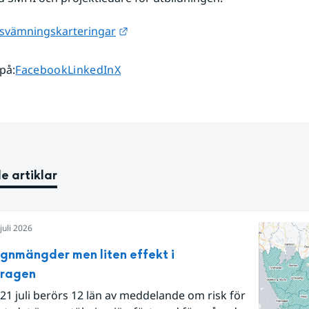
Länk till annan webbplats.
svämningskarteringar
Dela sidan på
Dela sidan på
Dela sidan på
 på
:
Facebook
LinkedIn
X
e artiklar
juli 2026
egnmängder men liten effekt i
dragen
21 juli berörs 12 län av meddelande om risk för