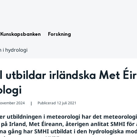
Kunskapsbanken
Forskning
 i hydrologi
utbildar irländska Met Éir
ologi
november 2024
Publicerad
12 juli 2021
❘
ter utbildningen i meteorologi har det meteorologi
 på Irland, Met Éireann, återigen anlitat SMHI för a
na gång har SMHI utbildat i den hydrologiska mode