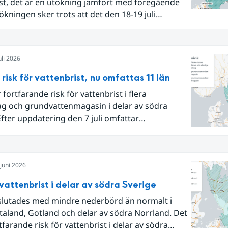
st, det är en utökning jämfört med föregående
ökningen sker trots att det den 18-19 juli
e flertalet regnområden över den södra halvan
 och att det på en del håll då kom rikliga
rdsmängder.
uli 2026
 risk för vattenbrist, nu omfattas 11 län
 fortfarande risk för vattenbrist i flera
ag och grundvattenmagasin i delar av södra
Efter uppdatering den 7 juli omfattar
det om risk för vattenbrist nu även
tenmagasin i Hallands, Östergötlands,
s och Uppsala län. Totalt omfattas 11 län, säger
juni 2026
ebeck, vakthavande hydrolog på SMHI.
 vattenbrist i delar av södra Sverige
slutades med mindre nederbörd än normalt i
aland, Gotland och delar av södra Norrland. Det
tfarande risk för vattenbrist i delar av södra