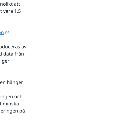
likt att 
vara 1,5 
Länk till annan webbplats.
on
l annan webbplats.
oduceras av 
 data från 
 ger 
ren hänger 
lingen och 
 minska 
eringen på 
bplats.