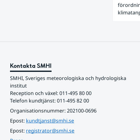
förordni
klimatanp
förändrin
med klim
Kontakta SMHI
SMHI, Sveriges meteorologiska och hydrologiska 
institut
Reception och växel: 011-495 80 00
Telefon kundtjänst: 011-495 82 00
Organisationsnummer: 202100-0696
Epost: 
kundtjanst@smhi.se
Epost: 
registrator@smhi.se