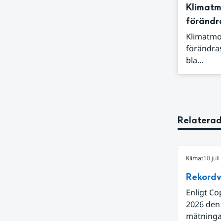
Klimatmo
förändr
Klimatmod
förändra
bla...
Relaterad
Klimat
10 jul
Rekordv
Enligt Co
2026 den
mätningar