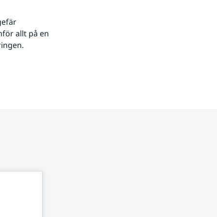
efär 
ör allt på en 
ringen.