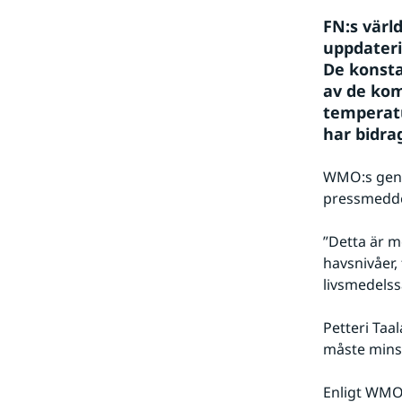
FN:s värl
uppdateri
De konsta
av de ko
temperatu
har bidra
WMO:s gener
pressmedd
”Detta är m
havsnivåer,
livsmedelss
Petteri Taa
måste minsk
Enligt WMO 