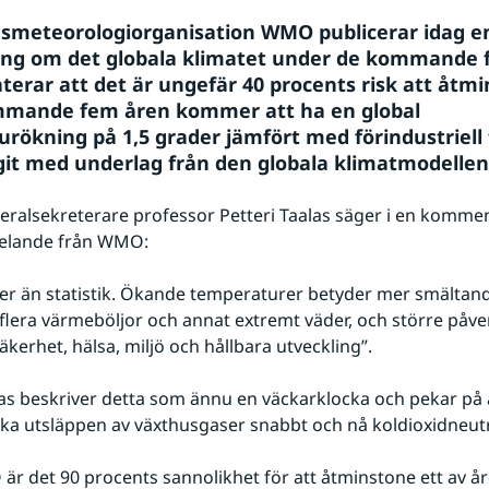
dsmeteorologiorganisation WMO publicerar idag en
ng om det globala klimatet under de kommande f
terar att det är ungefär 40 procents risk att åtmi
mmande fem åren kommer att ha en global 
rökning på 1,5 grader jämfört med förindustriell t
git med underlag från den globala klimatmodellen 
alsekreterare professor Petteri Taalas säger i en kommenta
elande från WMO:
er än statistik. Ökande temperaturer betyder mer smältande
 flera värmeböljor och annat extremt väder, och större påve
äkerhet, hälsa, miljö och hållbara utveckling”.
las beskriver detta som ännu en väckarklocka och pekar på a
a utsläppen av växthusgaser snabbt och nå koldioxidneutra
är det 90 procents sannolikhet för att åtminstone ett av år