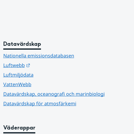
Datavärdskap
Nationella emissionsdatabasen
Länk till annan webbplats.
Luftwebb
Luftmiljödata
VattenWebb
Datavärdskap, oceanografi och marinbiologi
Datavärdskap för atmosfärkemi
Väderappar