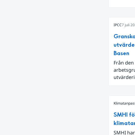
Även för 
och om vi
varmaste 
IPCC
7 juli 2
hetta i s
ytvatten
Granska
en juni m
utvärde
Niño i Sti
Basen
Från den 
arbetsgru
utvärderi
kan reda
Klimatanpas
SMHI fö
klimata
SMHI har