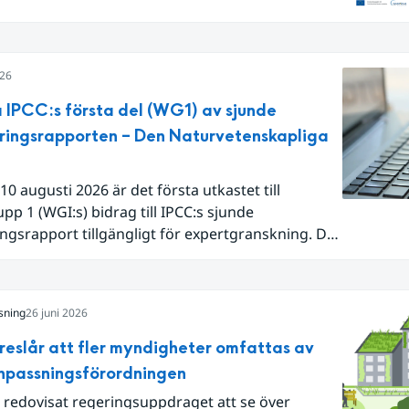
Europa i sin helhet var det den näst varmaste juni
 begränsar oss till Västeuropa var det den allra
juni. Detta betingades till stor del av en extrem
026
lutet av månaden. Världshavens
temperaturer var den högsta som uppmätts för
 IPCC:s första del (WG1) av sjunde
ånad, vilket ligger i fas med en framväxande El
ringsrapporten – Den Naturvetenskapliga
lla havet.
10 augusti 2026 är det första utkastet till
pp 1 (WGI:s) bidrag till IPCC:s sjunde
ngsrapport tillgängligt för expertgranskning. Du
n nu registrera dig som expertgranskare!
sning
26 juni 2026
reslår att fler myndigheter omfattas av
npassningsförordningen
 redovisat regeringsuppdraget att se över