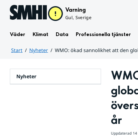
Hoppa till sidans innehåll
Varning
Gul, Sverige
Väder
Klimat
Data
Professionella tjänster
Start
Nyheter
WMO: ökad sannolikhet att den glo
Huvudinnehåll
WMO:
Nyheter
glob
övers
år
Uppdaterad
14