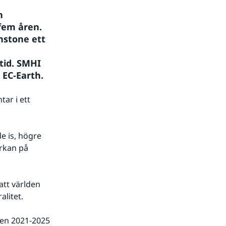
 
em åren. 
nstone ett 
id. SMHI 
EC-Earth. 
r i ett 
 is, högre 
rkan på 
tt världen 
litet.
en 2021-2025 