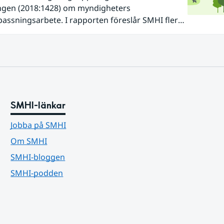
ngen (2018:1428) om myndigheters
assningsarbete. I rapporten föreslår SMHI flera
gar för att bredda och stärka statens arbete
atanpassning.
SMHI-länkar
Jobba på SMHI
Om SMHI
SMHI-bloggen
SMHI-podden