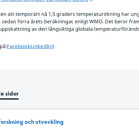
en att temporärt nå 1,5 graders temperaturökning har ung
 sedan förra årets beräkningar, enligt WMO. Det beror framf
uppskattning av den långsiktiga globala temperaturföränd
Dela sidan på
Dela sidan på
Dela sidan på
 på
:
Facebook
LinkedIn
X
e sidor
Forskning och utveckling