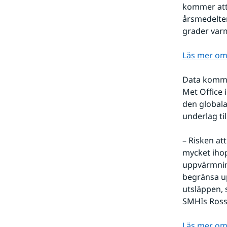
kommer att 
årsmedelte
grader varm
Läs mer om
Data komme
Met Office 
den globala
underlag ti
– Risken at
mycket ihop
uppvärmning
begränsa up
utsläppen, 
SMHIs Ross
Läs mer om