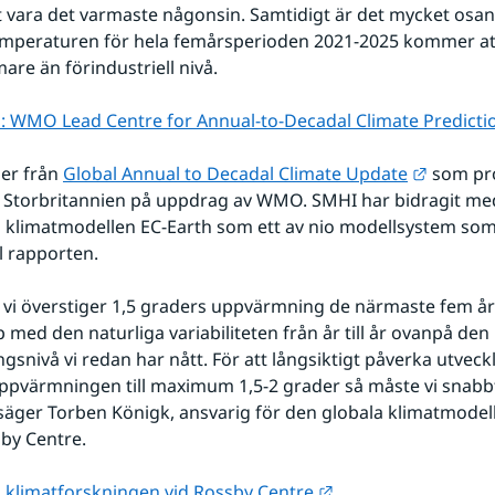
vara det varmaste någonsin. Samtidigt är det mycket osanno
mperaturen för hela femårsperioden 2021-2025 kommer att 
are än förindustriell nivå. 
: WMO Lead Centre for Annual-to-Decadal Climate Predicti
Länk til
r från 
Global Annual to Decadal Climate Update
 som pr
i Storbritannien på uppdrag av WMO. SMHI har bidragit med
 klimatmodellen EC-Earth som ett av nio modellsystem som
ll rapporten.
t vi överstiger 1,5 graders uppvärmning de närmaste fem å
 med den naturliga variabiliteten från år till år ovanpå den 
snivå vi redan har nått. För att långsiktigt påverka utveck
pvärmningen till maximum 1,5-2 grader så måste vi snabbt
säger Torben Königk, ansvarig för den globala klimatmodell
by Centre.
Länk till annan web
 klimatforskningen vid Rossby Centre