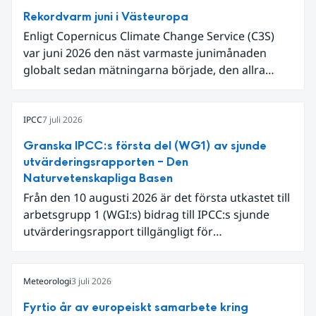
Rekordvarm juni i Västeuropa
Enligt Copernicus Climate Change Service (C3S)
var juni 2026 den näst varmaste junimånaden
globalt sedan mätningarna började, den allra
varmaste är juni 2024. Även för Europa i sin helhet
var det den näst varmaste juni och om vi
begränsar oss till Västeuropa var det den allra
IPCC
7 juli 2026
varmaste juni. Detta betingades till stor del av en
Granska IPCC:s första del (WG1) av sjunde
extrem hetta i slutet av månaden. Världshavens
utvärderingsrapporten – Den
ytvattentemperaturer var den högsta som
Naturvetenskapliga Basen
uppmätts för en juni månad, vilket ligger i fas med
Från den 10 augusti 2026 är det första utkastet till
en framväxande El Niño i Stilla havet.
arbetsgrupp 1 (WGI:s) bidrag till IPCC:s sjunde
utvärderingsrapport tillgängligt för
expertgranskning. Du kan redan nu registrera dig
som expertgranskare!
Meteorologi
3 juli 2026
Fyrtio år av europeiskt samarbete kring