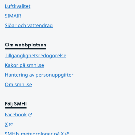
Luftkvalitet
SIMAIR
Sjöar och vattendrag
Om webbplatsen
Tillgänglighetsredogörelse
Kakor på smhi.se
Hantering av personuppgifter
Om smhi.se
Följ SMHI
Länk till annan webbplats.
Facebook
Länk till annan webbplats.
X
Länk till annan webbplats.
SMHIs meteorologer på X