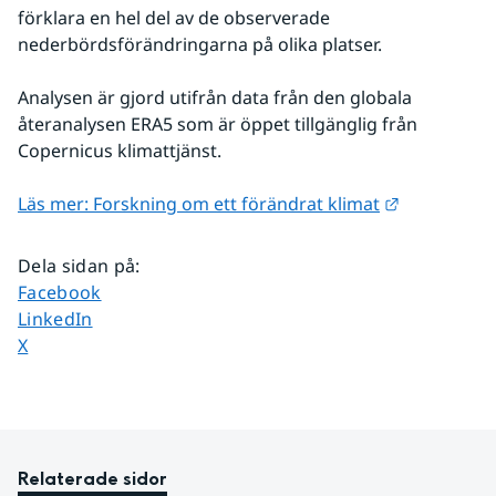
förklara en hel del av de observerade 
nederbördsförändringarna på olika platser.
Analysen är gjord utifrån data från den globala 
återanalysen ERA5 som är öppet tillgänglig från 
Copernicus klimattjänst.
Länk till a
Läs mer: Forskning om ett förändrat klimat
Dela sidan på
:
Dela sidan på
Facebook
Dela sidan på
LinkedIn
Dela sidan på
X
Relaterade sidor