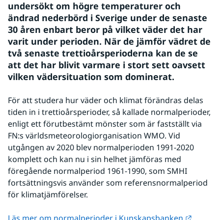
undersökt om högre temperaturer och 
ändrad nederbörd i Sverige under de senaste 
30 åren enbart beror på vilket väder det har 
varit under perioden. När de jämför vädret de 
två senaste trettioårsperioderna kan de se 
att det har blivit varmare i stort sett oavsett 
vilken vädersituation som dominerat.
För att studera hur väder och klimat förändras delas 
tiden in i trettioårsperioder, så kallade normalperioder, 
enligt ett förutbestämt mönster som är fastställt via 
FN:s världsmeteorologiorganisation WMO. Vid 
utgången av 2020 blev normalperioden 1991-2020 
komplett och kan nu i sin helhet jämföras med 
föregående normalperiod 1961-1990, som SMHI 
fortsättningsvis använder som referensnormalperiod 
för klimatjämförelser.
Länk ti
Läs mer om normalperioder i Kunskapsbanken