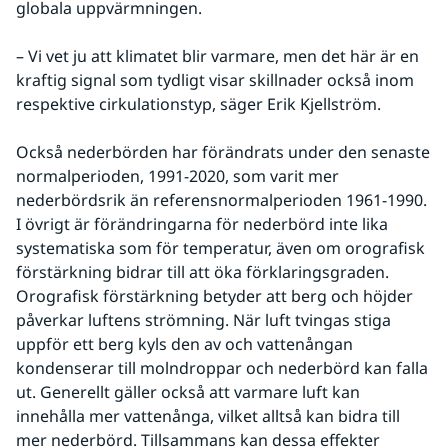
globala uppvärmningen. 
– Vi vet ju att klimatet blir varmare, men det här är en 
kraftig signal som tydligt visar skillnader också inom 
respektive cirkulationstyp, säger Erik Kjellström.
Också nederbörden har förändrats under den senaste 
normalperioden, 1991-2020, som varit mer 
nederbördsrik än referensnormalperioden 1961-1990. 
I övrigt är förändringarna för nederbörd inte lika 
systematiska som för temperatur, även om orografisk 
förstärkning bidrar till att öka förklaringsgraden. 
Orografisk förstärkning betyder att berg och höjder 
påverkar luftens strömning. När luft tvingas stiga 
uppför ett berg kyls den av och vattenångan 
kondenserar till molndroppar och nederbörd kan falla 
ut. Generellt gäller också att varmare luft kan 
innehålla mer vattenånga, vilket alltså kan bidra till 
mer nederbörd. Tillsammans kan dessa effekter 