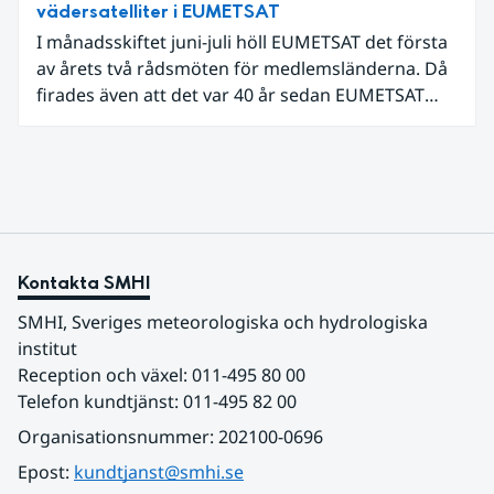
vädersatelliter i EUMETSAT
I månadsskiftet juni-juli höll EUMETSAT det första
av årets två rådsmöten för medlemsländerna. Då
firades även att det var 40 år sedan EUMETSAT
grundades. Det som började med fyra
medarbetare i en villa i utkanten av Darmstadt har
nu vuxit till ett internationellt samarbete som
både driver teknikutveckling och skapar
samhällsnytta genom meteorologiska satellitdata.
Kontakta SMHI
SMHI, Sveriges meteorologiska och hydrologiska 
institut
Reception och växel: 011-495 80 00
Telefon kundtjänst: 011-495 82 00
Organisationsnummer: 202100-0696
Epost: 
kundtjanst@smhi.se