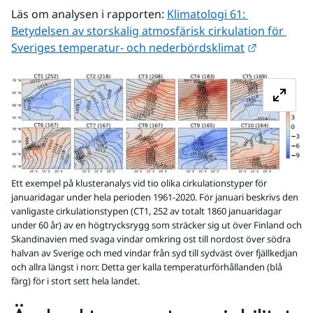
Läs om analysen i rapporten: 
Klimatologi 61: 
Betydelsen av storskalig atmosfärisk cirkulation för 
Länk till 
Sveriges temperatur- och nederbördsklimat
Fö
Ett exempel på klusteranalys vid tio olika cirkulationstyper för
januaridagar under hela perioden 1961-2020. För januari beskrivs den
vanligaste cirkulationstypen (CT1, 252 av totalt 1860 januaridagar
under 60 år) av en högtrycksrygg som sträcker sig ut över Finland och
Skandinavien med svaga vindar omkring ost till nordost över södra
halvan av Sverige och med vindar från syd till sydväst över fjällkedjan
och allra längst i norr. Detta ger kalla temperaturförhållanden (blå
färg) för i stort sett hela landet.