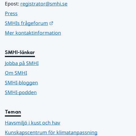
Epost: 
registrator@smhi.se
Press
Länk till annan webbplats.
SMHIs frågeforum
Mer kontaktinformation
SMHI-länkar
Jobba på SMHI
Om SMHI
SMHI-bloggen
SMHI-podden
Teman
Havsmiljö i kust och hav
Kunskapscentrum för klimatanpassning