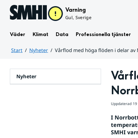
Hoppa till sidans innehåll
Varning
Gul, Sverige
Väder
Klimat
Data
Professionella tjänster
Start
Nyheter
Vårflod med höga flöden i delar av
Huvudinnehåll
Vårfl
Nyheter
Norr
Uppdaterad
19
I Norrbot
temperatu
SMHI varn