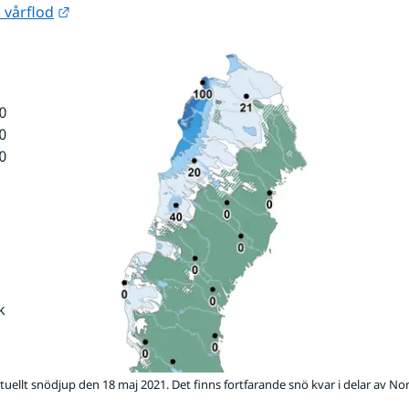
Länk till annan webbplats.
 vårflod
Förstora b
tuellt snödjup den 18 maj 2021. Det finns fortfarande snö kvar i delar av No