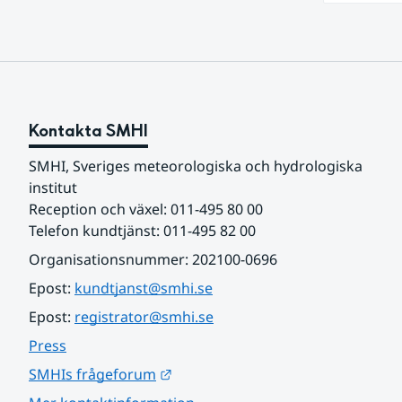
vattendr
lågt . Det behövs fortsatt mer nederbörd över lång tid för
att åters
Kontakta SMHI
SMHI, Sveriges meteorologiska och hydrologiska 
institut
Reception och växel: 011-495 80 00
Telefon kundtjänst: 011-495 82 00
Organisationsnummer: 202100-0696
Epost: 
kundtjanst@smhi.se
Epost: 
registrator@smhi.se
Press
Länk till annan webbplats.
SMHIs frågeforum