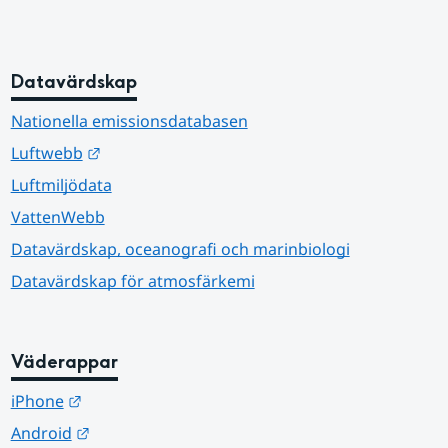
Datavärdskap
Nationella emissionsdatabasen
Länk till annan webbplats.
Luftwebb
Luftmiljödata
VattenWebb
Datavärdskap, oceanografi och marinbiologi
Datavärdskap för atmosfärkemi
Väderappar
Länk till annan webbplats.
iPhone
Länk till annan webbplats.
Android