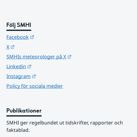
Följ SMHI
Länk till annan webbplats.
Facebook
Länk till annan webbplats.
X
Länk till annan webbplats.
SMHIs meteorologer på X
Länk till annan webbplats.
Linkedin
Länk till annan webbplats.
Instagram
Policy för sociala medier
Publikationer
SMHI ger regelbundet ut tidskrifter, rapporter och 
faktablad.