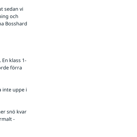
t sedan vi 
ing och 
ina Bosshard 
nnan webbplats.
 En klass 1-
rde förra 
inte uppe i 
mer snö kvar 
malt - 