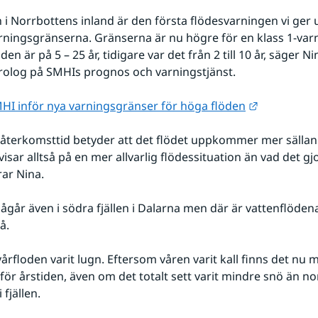
 i Norrbottens inland är den första flödesvarningen vi ger u
ningsgränserna. Gränserna är nu högre för en klass 1-varn
en är på 5 – 25 år, tidigare var det från 2 till 10 år, säger N
rolog på SMHIs prognos och varningstjänst.
Länk till a
HI inför nya varningsgränser för höga flöden
 återkomsttid betyder att det flödet uppkommer mer sällan.
isar alltså på en mer allvarlig flödessituation än vad det gjo
rar Nina.
ågår även i södra fjällen i Dalarna men där är vattenflödena 
å.
 vårfloden varit lugn. Eftersom våren varit kall finns det nu 
för årstiden, även om det totalt sett varit mindre snö än nor
 fjällen.