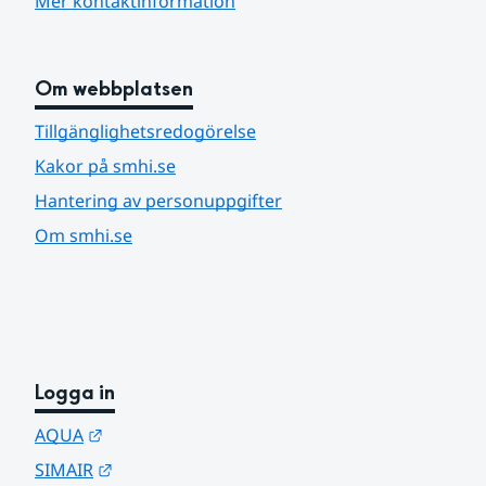
Mer kontaktinformation
Om webbplatsen
Tillgänglighetsredogörelse
Kakor på smhi.se
Hantering av personuppgifter
Om smhi.se
Logga in
Länk till annan webbplats.
AQUA
Länk till annan webbplats.
SIMAIR