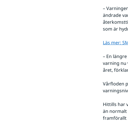
– Varningen
ändrade var
återkomsttid
som är hyd
Läs mer: SM
– En längre
varning nu v
året, förkla
Vårfloden p
varningsniv
Hittills har
än normalt 
framförallt i