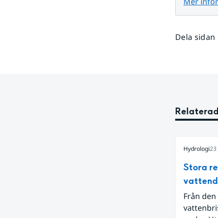
Mer info
Dela sidan
Relaterad
Hydrologi
23 
Stora r
vatten
Från den 
vattenbri