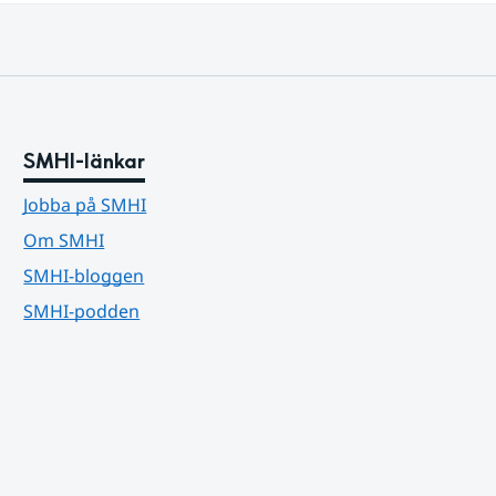
agen kan läget summeras som generellt stabilt
tälla balansen.
SMHI-länkar
Jobba på SMHI
Om SMHI
SMHI-bloggen
SMHI-podden