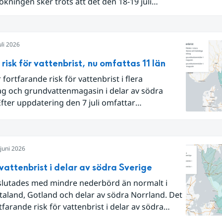
ökningen sker trots att det den 18-19 juli
e flertalet regnområden över den södra halvan
 och att det på en del håll då kom rikliga
rdsmängder.
uli 2026
 risk för vattenbrist, nu omfattas 11 län
 fortfarande risk för vattenbrist i flera
ag och grundvattenmagasin i delar av södra
Efter uppdatering den 7 juli omfattar
det om risk för vattenbrist nu även
tenmagasin i Hallands, Östergötlands,
s och Uppsala län. Totalt omfattas 11 län, säger
juni 2026
ebeck, vakthavande hydrolog på SMHI.
 vattenbrist i delar av södra Sverige
slutades med mindre nederbörd än normalt i
aland, Gotland och delar av södra Norrland. Det
tfarande risk för vattenbrist i delar av södra
ör vissa vattendrag och grundvattenmagasin. För