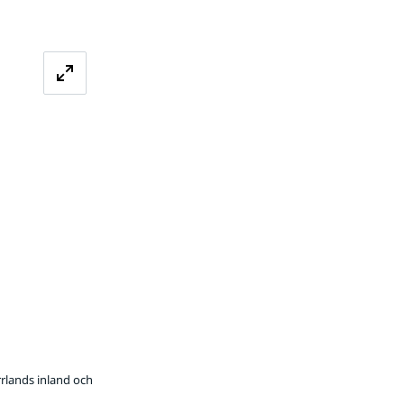
ilden
rrlands inland och