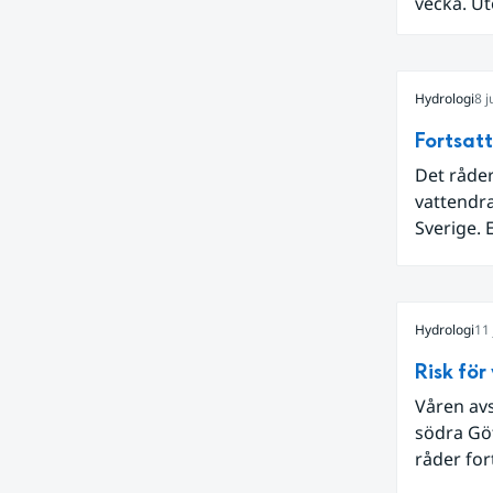
vecka. Ut
passerad
av landet
nederbö
Hydrologi
8 j
Fortsatt
Det råder
vattendr
Sverige. 
meddelan
grundvat
Stockholm
Hydrologi
11 
Hugo Rud
Risk för
Våren av
södra Göt
råder for
Sverige f