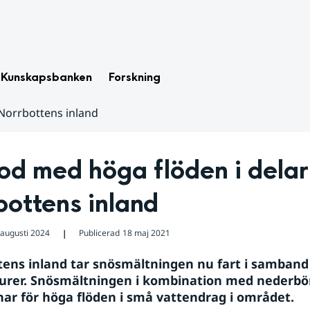
Kunskapsbanken
Forskning
 Norrbottens inland
od med höga flöden i delar 
bottens inland
 augusti 2024
Publicerad
18 maj 2021
❘
tens inland tar snösmältningen nu fart i samband
rer. Snösmältningen i kombination med nederbörd
ar för höga flöden i små vattendrag i området.