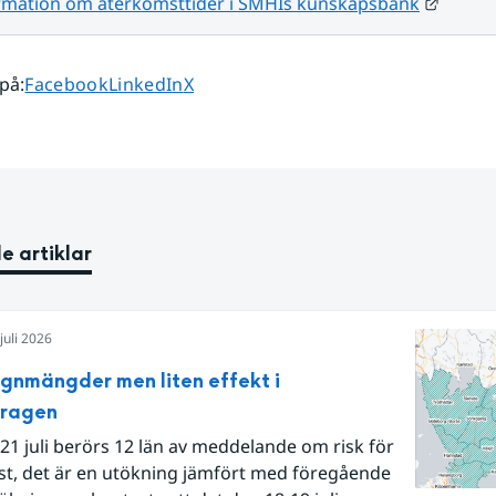
Länk t
rmation om återkomsttider i SMHIs kunskapsbank
Dela sidan på
Dela sidan på
Dela sidan på
 på
:
Facebook
LinkedIn
X
e artiklar
juli 2026
egnmängder men liten effekt i
dragen
21 juli berörs 12 län av meddelande om risk för
st, det är en utökning jämfört med föregående