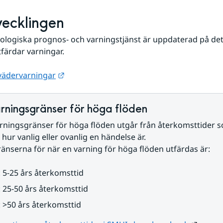
tvecklingen
logiska prognos- och varningstjänst är uppdaterad på det
tfärdar varningar. 
Länk till annan webbplats.
vädervarningar
rningsgränser för höga flöden
rningsgränser för höga flöden utgår från återkomsttider s
 hur vanlig eller ovanlig en händelse är. 
änserna för när en varning för höga flöden utfärdas är:
: 5-25 års återkomsttid
: 25-50 års återkomsttid
: >50 års återkomsttid