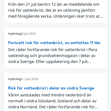
Från den 21 juli berörs 12 län av meddelande om
risk för vattenbrist, det är en utökning jämfört
med föregående vecka. Utökningen sker trots att
det den 18-19 juli passerade flertalet
regnområden över den södra halvan av landet
och att det på en del håll då kom rikliga
Hydrologi
8 juli 2026
nederbördsmängder.
Fortsatt risk för vattenbrist, nu omfattas 11 län
Det råder fortfarande risk för vattenbrist i flera
vattendrag och grundvattenmagasin i delar av
södra Sverige. Efter uppdatering den 7 juli
omfattar meddelandet om risk för vattenbrist nu
även grundvattenmagasin i Hallands,
Östergötlands, Stockholms och Uppsala län.
Hydrologi
11 juni 2026
Totalt omfattas 11 län, säger Hugo Rudebeck,
Risk för vattenbrist i delar av södra Sverige
vakthavande hydrolog på SMHI.
Våren avslutades med mindre nederbörd än
normalt i södra Götaland, Gotland och delar av
södra Norrland. Det råder fortfarande risk för