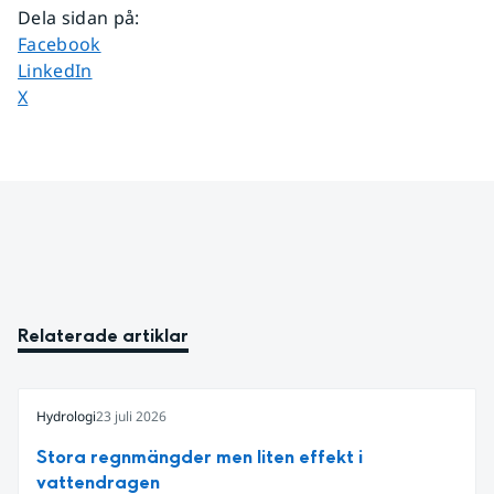
Dela sidan på
:
Dela sidan på
Facebook
Dela sidan på
LinkedIn
Dela sidan på
X
Relaterade artiklar
Hydrologi
23 juli 2026
Stora regnmängder men liten effekt i
vattendragen