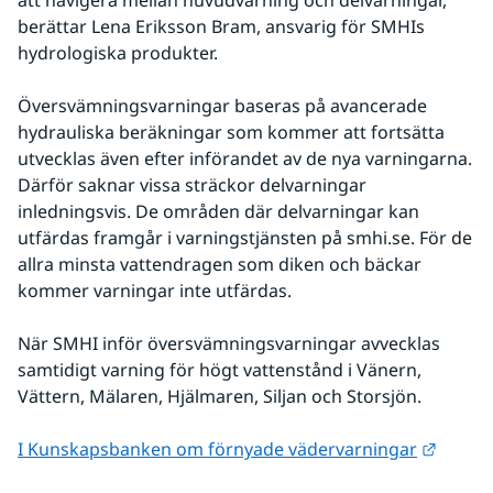
att navigera mellan huvudvarning och delvarningar, 
berättar Lena Eriksson Bram, ansvarig för SMHIs 
hydrologiska produkter.
Översvämningsvarningar baseras på avancerade 
hydrauliska beräkningar som kommer att fortsätta 
utvecklas även efter införandet av de nya varningarna. 
Därför saknar vissa sträckor delvarningar 
inledningsvis. De områden där delvarningar kan 
utfärdas framgår i varningstjänsten på smhi.se. För de 
allra minsta vattendragen som diken och bäckar 
kommer varningar inte utfärdas.
När SMHI inför översvämningsvarningar avvecklas 
samtidigt varning för högt vattenstånd i Vänern, 
Vättern, Mälaren, Hjälmaren, Siljan och Storsjön.
Länk t
I Kunskapsbanken om förnyade vädervarningar