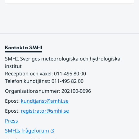
vattenbrist i delar av södra Sverige för vissa
vattendrag och grundvattenmagasin. För
vattendragen kan läget summeras som generellt
stabilt lågt . Det behövs fortsatt mer nederbörd
över lång tid för att återställa balansen.
Kontakta SMHI
SMHI, Sveriges meteorologiska och hydrologiska 
institut
Reception och växel: 011-495 80 00
Telefon kundtjänst: 011-495 82 00
Organisationsnummer: 202100-0696
Epost: 
kundtjanst@smhi.se
Epost: 
registrator@smhi.se
Press
Länk till annan webbplats.
SMHIs frågeforum