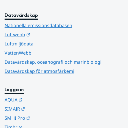
Datavärdskap
Nationella emissionsdatabasen
Länk till annan webbplats.
Luftwebb
Luftmiljödata
VattenWebb
Datavärdskap, oceanografi och marinbiologi
Datavärdskap för atmosfärkemi
Logga in
Länk till annan webbplats.
AQUA
Länk till annan webbplats.
SIMAIR
Länk till annan webbplats.
SMHI Pro
Länk till annan webbplats.
Timbr