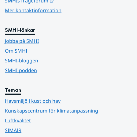
Länk till annan webbplats.
SMHIs frågeforum
Mer kontaktinformation
SMHI-länkar
Jobba på SMHI
Om SMHI
SMHI-bloggen
SMHI-podden
Teman
Havsmiljö i kust och hav
Kunskapscentrum för klimatanpassning
Luftkvalitet
SIMAIR