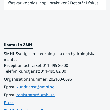
försvar kopplas ihop i praktiken? Det står i fokus i
hänsyn till landskapet.
ett nytt webbinarium som Nationellt
kunskapscentrum för klimatanpassning vid SMHI
och Myndigheten för civilt försvar arrangerar
tillsammans den 3 juni.
Kontakta SMHI
SMHI, Sveriges meteorologiska och hydrologiska 
institut
Reception och växel: 011-495 80 00
Telefon kundtjänst: 011-495 82 00
Organisationsnummer: 202100-0696
Epost: 
kundtjanst@smhi.se
Epost: 
registrator@smhi.se
Press