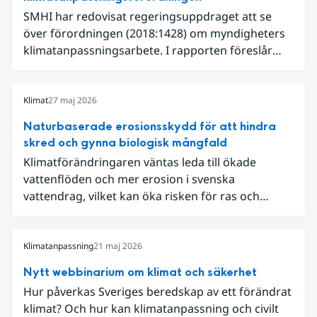
SMHI har redovisat regeringsuppdraget att se
över förordningen (2018:1428) om myndigheters
klimatanpassningsarbete. I rapporten föreslår
SMHI flera förändringar för att bredda och stärka
statens arbete med klimatanpassning.
Klimat
27 maj 2026
Naturbaserade erosionsskydd för att hindra
skred och gynna biologisk mångfald
Klimatförändringaren väntas leda till ökade
vattenflöden och mer erosion i svenska
vattendrag, vilket kan öka risken för ras och
skred. Längs Klarälven i Värmland riskerade
erosion att påverka väg 62, som på flera sträckor
ligger nära älven. När Trafikverket skulle säkra
Klimatanpassning
21 maj 2026
vägen valde myndigheten, tillsammans med
Nytt webbinarium om klimat och säkerhet
Statens geotekniska institut (SGI), att arbeta med
Hur påverkas Sveriges beredskap av ett förändrat
naturbaserade erosionsskydd där teknisk
klimat? Och hur kan klimatanpassning och civilt
säkerhet kombineras med biologisk mångfald och