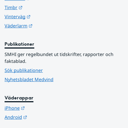
Länk till annan webbplats.
Timbr
Länk till annan webbplats.
Vinterväg
Länk till annan webbplats.
Väderlarm
Publikationer
SMHI ger regelbundet ut tidskrifter, rapporter och 
faktablad.
Sök publikationer
Nyhetsbladet Medvind
Väderappar
Länk till annan webbplats.
iPhone
Länk till annan webbplats.
Android