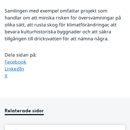
Samlingen med exempel omfattar projekt som 
handlar om att minska risken för översvämningar på 
olika sätt, att rusta skog för klimatförändringar, att 
bevara kulturhistoriska byggnader och att säkra 
tillgången till dricksvatten för att nämna några.
Dela sidan på
:
Dela sidan på
Facebook
Dela sidan på
LinkedIn
Dela sidan på
X
Relaterade sidor