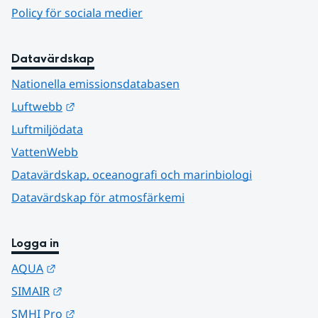
Policy för sociala medier
Datavärdskap
Nationella emissionsdatabasen
Länk till annan webbplats.
Luftwebb
Luftmiljödata
VattenWebb
Datavärdskap, oceanografi och marinbiologi
Datavärdskap för atmosfärkemi
Logga in
Länk till annan webbplats.
AQUA
Länk till annan webbplats.
SIMAIR
Länk till annan webbplats.
SMHI Pro