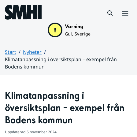
Hoppa till sidans innehåll
Meny
Varning
Gul, Sverige
Start
Nyheter
Klimatanpassning i översiktsplan – exempel från
Bodens kommun
Huvudinnehåll
Klimatanpassning i 
översiktsplan – exempel från 
Bodens kommun
Uppdaterad
5 november 2024