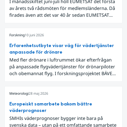
I månadsskiftet juni-juli höll EUMETSAT det första
av årets två rådsmöten för medlemsländerna. Då
firades även att det var 40 år sedan EUMETSAT
grundades. Det som började med fyra
medarbetare i en villa i utkanten av Darmstadt har
nu vuxit till ett internationellt samarbete som
Forskning
10 juni 2026
både driver teknikutveckling och skapar
Erfarenhetsutbyte visar väg för vädertjänster
samhällsnytta genom meteorologiska satellitdata.
anpassade för drönare
Med fler drönare i luftrummet ökar efterfrågan
på anpassade flygvädertjänster för drönarpiloter
och obemannat flyg. I forskningsprojektet BÄVER
samarbetar LFV, SMHI och Lunds universitet för
att undersöka hur man kan utveckla vädertjänster
som möter dessa behov. Drygt halvvägs in i
Meteorologi
28 maj 2026
projektet har projektets intressenter samlats för
Europeiskt samarbete bakom bättre
en andra workshop som gav värdefulla insikter.
väderprognoser
SMHIs väderprognoser bygger inte bara på
svenska data – utan på ett omfattande samarbete