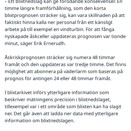
– Ett blixtnedslag kan ge förödande konsekvenser. En 
timme längre framförhållning, som den korta 
blixtprognosen sträcker sig, kan vara skillnaden på att 
faktiskt hinna kalla ner personal från ett känsligt 
arbete på till exempel en vindturbin. För att fånga 
nyskapade åskceller uppdateras prognosen var tionde 
minut, säger Erik Ernerudh.  
Åskriskprognosen sträcker sig numera 48 timmar 
framåt och den uppdateras var tredje timme. Det finns 
möjlighet att abonnera på väderlarm som baseras på 
prognos för antingen 24 eller 48 timmar framåt.
I blixtarkivet införs ytterligare information som 
beskriver mätningens precision i blixtnedslaget, 
tillexempel var i ett område som blixten kan ha slagit 
ner. Det går även att ladda ner data med ytterligare 
information om blixtnedslagen.