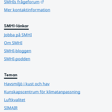
Länk till annan webbplats.
SMHIs frågeforum
Mer kontaktinformation
SMHI-länkar
Jobba på SMHI
Om SMHI
SMHI-bloggen
SMHI-podden
Teman
Havsmiljö i kust och hav
Kunskapscentrum för klimatanpassning
Luftkvalitet
SIMAIR