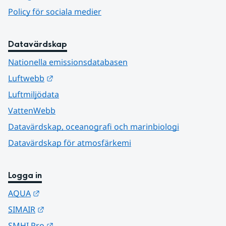
Policy för sociala medier
Datavärdskap
Nationella emissionsdatabasen
Länk till annan webbplats.
Luftwebb
Luftmiljödata
VattenWebb
Datavärdskap, oceanografi och marinbiologi
Datavärdskap för atmosfärkemi
Logga in
Länk till annan webbplats.
AQUA
Länk till annan webbplats.
SIMAIR
Länk till annan webbplats.
SMHI Pro