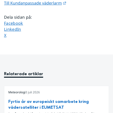
Länk till annan webbplat
Till Kundanpassade väderlarm
Dela sidan på
:
Dela sidan på
Facebook
Dela sidan på
LinkedIn
Dela sidan på
X
Relaterade artiklar
Meteorologi
3 juli 2026
Fyrtio år av europeiskt samarbete kring
vädersatelliter i EUMETSAT