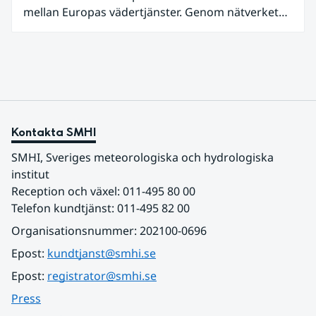
mellan Europas vädertjänster. Genom nätverket
EUMETNET delas data, kunskap och teknik för att
ge mer träffsäkra prognoser och bättre varningar.
Kontakta SMHI
SMHI, Sveriges meteorologiska och hydrologiska 
institut
Reception och växel: 011-495 80 00
Telefon kundtjänst: 011-495 82 00
Organisationsnummer: 202100-0696
Epost: 
kundtjanst@smhi.se
Epost: 
registrator@smhi.se
Press