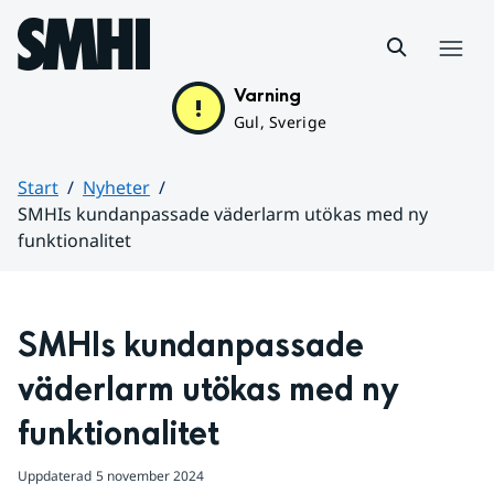
Hoppa till sidans innehåll
Meny
Varning
Gul, Sverige
Start
Nyheter
SMHIs kundanpassade väderlarm utökas med ny
funktionalitet
Huvudinnehåll
SMHIs kundanpassade 
väderlarm utökas med ny 
funktionalitet
Uppdaterad
5 november 2024